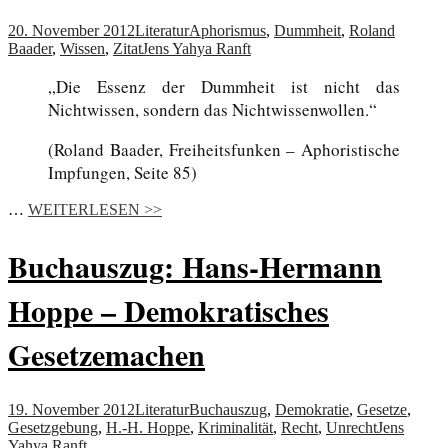
20. November 2012
Literatur
Aphorismus
,
Dummheit
,
Roland
Baader
,
Wissen
,
Zitat
Jens Yahya Ranft
„Die Essenz der Dummheit ist nicht das
Nichtwissen, sondern das Nichtwissenwollen.“
(Roland Baader, Freiheitsfunken – Aphoristische
Impfungen, Seite 85)
…
WEITERLESEN >>
Buchauszug: Hans-Hermann
Hoppe – Demokratisches
Gesetzemachen
19. November 2012
Literatur
Buchauszug
,
Demokratie
,
Gesetze
,
Gesetzgebung
,
H.-H. Hoppe
,
Kriminalität
,
Recht
,
Unrecht
Jens
Yahya Ranft