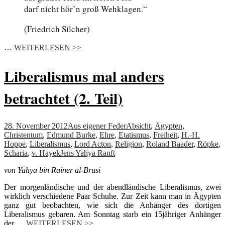
darf nicht hör’n groß Wehklagen.“
(Friedrich Silcher)
…
WEITERLESEN >>
Liberalismus mal anders
betrachtet (2. Teil)
28. November 2012
Aus eigener Feder
Absicht
,
Ägypten
,
Christentum
,
Edmund Burke
,
Ehre
,
Etatismus
,
Freiheit
,
H.-H.
Hoppe
,
Liberalismus
,
Lord Acton
,
Religion
,
Roland Baader
,
Röpke
,
Scharia
,
v. Hayek
Jens Yahya Ranft
von Yahya bin Rainer al-Brusi
Der morgenländische und der abendländische Liberalismus, zwei
wirklich verschiedene Paar Schuhe. Zur Zeit kann man in Ägypten
ganz gut beobachten, wie sich die Anhänger des dortigen
Liberalismus gebaren. Am Sonntag starb ein 15jähriger Anhänger
der …
WEITERLESEN >>