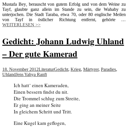
Mustafa Bey
,
berauscht von gutem Erfolg und von dem Weine zu
Tayf, glaubte ganz allein im Stande zu sein, die Wahaby zu
unterjochen. Die Stadt Taraba, etwa 70, oder 80 englische Meilen
von Tayf in östlicher Richtung entfernt, gehörte …
WEITERLESEN >>
Gedicht: Johann Ludwig Uhland
– Der gute Kamerad
18. November 2012
Literatur
Gedicht
,
Krieg
,
Märtyrer
,
Paradies
,
Uhland
Jens Yahya Ranft
Ich hatt‘ einen Kameraden,
Einen bessern findst du nit.
Die Trommel schlug zum Streite,
Er ging an meiner Seite
In gleichem Schritt und Tritt.
Eine Kugel kam geflogen,