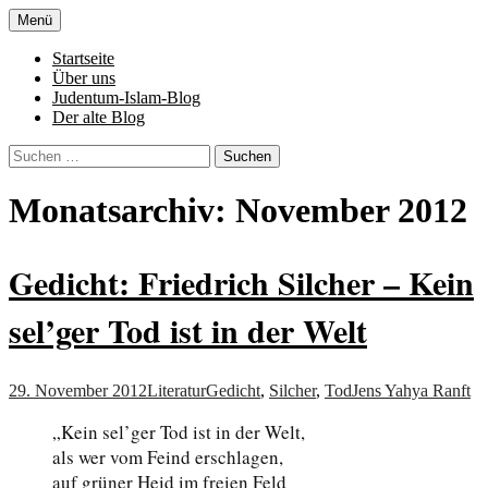
Zum
Menü
Inhalt
Denn die Gerechtigkeit ist die Grundlage
Al-Adala.de
springen
Startseite
von allem
Über uns
Judentum-Islam-Blog
Der alte Blog
Suchen
nach:
Monatsarchiv: November 2012
Gedicht: Friedrich Silcher – Kein
sel’ger Tod ist in der Welt
29. November 2012
Literatur
Gedicht
,
Silcher
,
Tod
Jens Yahya Ranft
„Kein sel’ger Tod ist in der Welt,
als wer vom Feind erschlagen,
auf grüner Heid im freien Feld