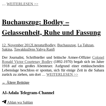
…
WEITERLESEN >>
Buchauszug: Bodley –
Gelassenheit, Ruhe und Fassung
12. November 2012
Literatur
Bodley
,
Buchauszug
,
La Tahzan
,
Sakina
,
Tawakkul
Jens Yahya Ranft
Der Journalist, Schriftsteller und britische Armee-Offizier
Colonel
Ronald Victor Courtenay Bodley
(1892-1970) begab sich im Jahre
1918 auf ein großes Abenteuer. Aufgrund einer enttäuschenden
Lebenslage beschloss er spontan, sich für einige Zeit in die Sahara
zurück zu ziehen, um dort …
WEITERLESEN >>
Beitragsnavigation
←
Ältere Beiträge
Al-Adala Telegram-Channel
Ahlan wa Sahlan