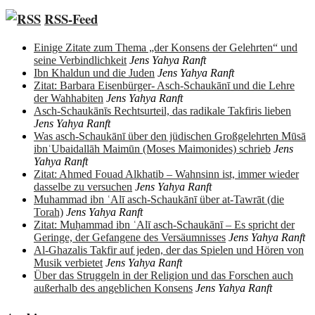
RSS-Feed
Einige Zitate zum Thema „der Konsens der Gelehrten“ und
seine Verbindlichkeit
Jens Yahya Ranft
Ibn Khaldun und die Juden
Jens Yahya Ranft
Zitat: Barbara Eisenbürger- Asch-Schaukānī und die Lehre
der Wahhabiten
Jens Yahya Ranft
Asch-Schaukānīs Rechtsurteil, das radikale Takfiris lieben
Jens Yahya Ranft
Was asch-Schaukānī über den jüdischen Großgelehrten Mūsā
ibnʿUbaidallāh Maimūn (Moses Maimonides) schrieb
Jens
Yahya Ranft
Zitat: Ahmed Fouad Alkhatib – Wahnsinn ist, immer wieder
dasselbe zu versuchen
Jens Yahya Ranft
Muhammad ibn ʿAlī asch-Schaukānī über at-Tawrāt (die
Torah)
Jens Yahya Ranft
Zitat: Muḥammad ibn ʿAlī asch-Schaukānī – Es spricht der
Geringe, der Gefangene des Versäumnisses
Jens Yahya Ranft
Al-Ghazalis Takfir auf jeden, der das Spielen und Hören von
Musik verbietet
Jens Yahya Ranft
Über das Struggeln in der Religion und das Forschen auch
außerhalb des angeblichen Konsens
Jens Yahya Ranft