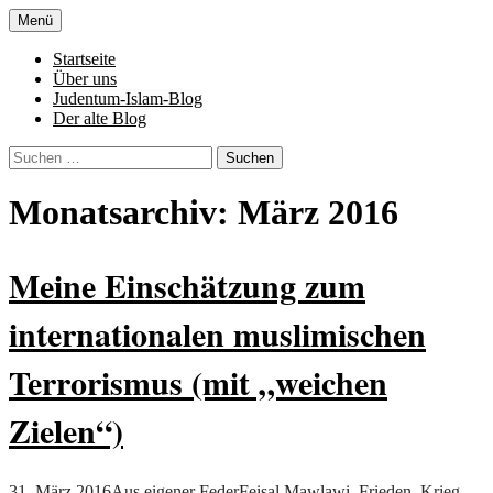
Zum
Menü
Inhalt
Denn die Gerechtigkeit ist die Grundlage
Al-Adala.de
springen
Startseite
von allem
Über uns
Judentum-Islam-Blog
Der alte Blog
Suchen
nach:
Monatsarchiv: März 2016
Meine Einschätzung zum
internationalen muslimischen
Terrorismus (mit „weichen
Zielen“)
31. März 2016
Aus eigener Feder
Feisal Mawlawi
,
Frieden
,
Krieg
,