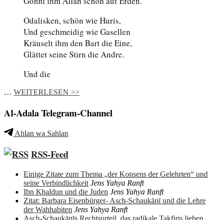
Gönnt ihm Allah schon auf Erden.
Odalisken, schön wie Huris,
Und geschmeidig wie Gasellen
Kräuselt ihm den Bart die Eine,
Glättet seine Stirn die Andre.
Und die
…
WEITERLESEN >>
Al-Adala Telegram-Channel
Ahlan wa Sahlan
RSS-Feed
Einige Zitate zum Thema „der Konsens der Gelehrten“ und
seine Verbindlichkeit
Jens Yahya Ranft
Ibn Khaldun und die Juden
Jens Yahya Ranft
Zitat: Barbara Eisenbürger- Asch-Schaukānī und die Lehre
der Wahhabiten
Jens Yahya Ranft
Asch-Schaukānīs Rechtsurteil, das radikale Takfiris lieben