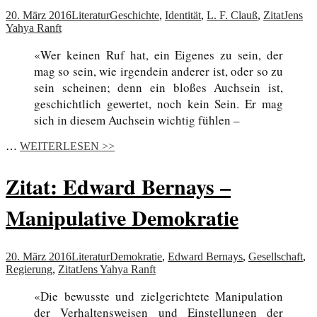
20. März 2016
Literatur
Geschichte
,
Identität
,
L. F. Clauß
,
Zitat
Jens
Yahya Ranft
«Wer keinen Ruf hat, ein Eigenes zu sein, der
mag so sein, wie irgendein anderer ist, oder so zu
sein scheinen; denn ein bloßes Auchsein ist,
geschichtlich gewertet, noch kein Sein. Er mag
sich in diesem Auchsein wichtig fühlen –
…
WEITERLESEN >>
Zitat: Edward Bernays –
Manipulative Demokratie
20. März 2016
Literatur
Demokratie
,
Edward Bernays
,
Gesellschaft
,
Regierung
,
Zitat
Jens Yahya Ranft
«Die bewusste und zielgerichtete Manipulation
der Verhaltensweisen und Einstellungen der