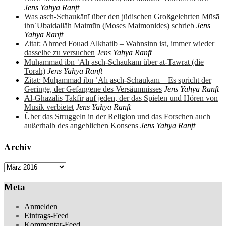
Jens Yahya Ranft
Was asch-Schaukānī über den jüdischen Großgelehrten Mūsā
ibnʿUbaidallāh Maimūn (Moses Maimonides) schrieb
Jens
Yahya Ranft
Zitat: Ahmed Fouad Alkhatib – Wahnsinn ist, immer wieder
dasselbe zu versuchen
Jens Yahya Ranft
Muhammad ibn ʿAlī asch-Schaukānī über at-Tawrāt (die
Torah)
Jens Yahya Ranft
Zitat: Muḥammad ibn ʿAlī asch-Schaukānī – Es spricht der
Geringe, der Gefangene des Versäumnisses
Jens Yahya Ranft
Al-Ghazalis Takfir auf jeden, der das Spielen und Hören von
Musik verbietet
Jens Yahya Ranft
Über das Struggeln in der Religion und das Forschen auch
außerhalb des angeblichen Konsens
Jens Yahya Ranft
Archiv
Archiv
Meta
Anmelden
Eintrags-Feed
Kommentar-Feed