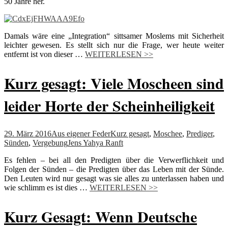
50 Jahre her.
Damals wäre eine „Integration“ sittsamer Moslems mit Sicherheit
leichter gewesen. Es stellt sich nur die Frage, wer heute weiter
entfernt ist von dieser …
WEITERLESEN >>
Kurz gesagt: Viele Moscheen sind
leider Horte der Scheinheiligkeit
29. März 2016
Aus eigener Feder
Kurz gesagt
,
Moschee
,
Prediger
,
Sünden
,
Vergebung
Jens Yahya Ranft
Es fehlen – bei all den Predigten über die Verwerflichkeit und
Folgen der Sünden – die Predigten über das Leben mit der Sünde.
Den Leuten wird nur gesagt was sie alles zu unterlassen haben und
wie schlimm es ist dies
…
WEITERLESEN >>
Kurz Gesagt: Wenn Deutsche