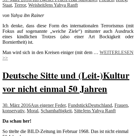
Staat
,
Terror
,
Weisheit
Jens Yahya Ranft
von Yahya ibn Rainer
Ich denke, dass diese Form des internationalen Terrorismus (mit
Fokus auf sogenannte „weiche Ziele“) mitunter auch Ausdruck
eines kindlichen Trotzes (also einer Art Bockigkeit oder
Borniertheit) ist.
Man wird sich in den Kreisen einiger (mit dem …
WEITERLESEN
>>
Deutsche Sitte und (Leit-)Kultur
vor nicht einmal 50 Jahren
30. März 2016
Aus eigener Feder
,
Fundstück
Deutschland
,
Frauen
,
konservativ
,
Moral
,
Schamhaftigkeit
,
Sitte
Jens Yahya Ranft
Da schau her!
So titelte die BILD-Zeitung im Februar 1968. Das ist nicht einmal