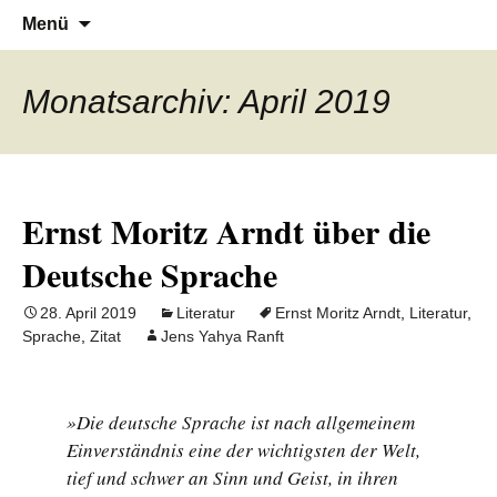
Denn die Gerechtigkeit ist die Grundlage
Al-Adala.de
Zum
Suchen
Menü
Inhalt
nach:
von allem
springen
Monatsarchiv: April 2019
Ernst Moritz Arndt über die
Deutsche Sprache
28. April 2019
Literatur
Ernst Moritz Arndt
,
Literatur
,
Sprache
,
Zitat
Jens Yahya Ranft
»Die deutsche Sprache ist nach allgemeinem
Einverständnis eine der wichtigsten der Welt,
tief und schwer an Sinn und Geist, in ihren