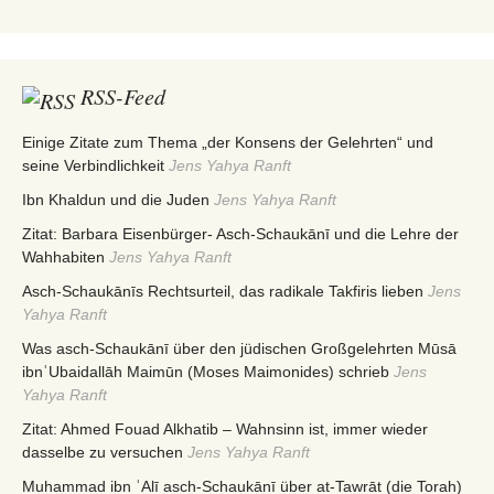
RSS-Feed
Einige Zitate zum Thema „der Konsens der Gelehrten“ und
seine Verbindlichkeit
Jens Yahya Ranft
Ibn Khaldun und die Juden
Jens Yahya Ranft
Zitat: Barbara Eisenbürger- Asch-Schaukānī und die Lehre der
Wahhabiten
Jens Yahya Ranft
Asch-Schaukānīs Rechtsurteil, das radikale Takfiris lieben
Jens
Yahya Ranft
Was asch-Schaukānī über den jüdischen Großgelehrten Mūsā
ibnʿUbaidallāh Maimūn (Moses Maimonides) schrieb
Jens
Yahya Ranft
Zitat: Ahmed Fouad Alkhatib – Wahnsinn ist, immer wieder
dasselbe zu versuchen
Jens Yahya Ranft
Muhammad ibn ʿAlī asch-Schaukānī über at-Tawrāt (die Torah)