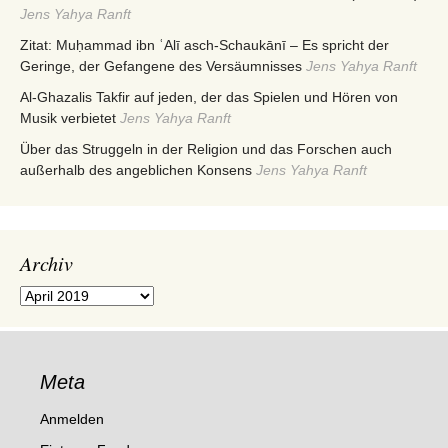
Jens Yahya Ranft
Zitat: Muḥammad ibn ʿAlī asch-Schaukānī – Es spricht der
Geringe, der Gefangene des Versäumnisses
Jens Yahya Ranft
Al-Ghazalis Takfir auf jeden, der das Spielen und Hören von
Musik verbietet
Jens Yahya Ranft
Über das Struggeln in der Religion und das Forschen auch
außerhalb des angeblichen Konsens
Jens Yahya Ranft
Archiv
Archiv
Meta
Anmelden