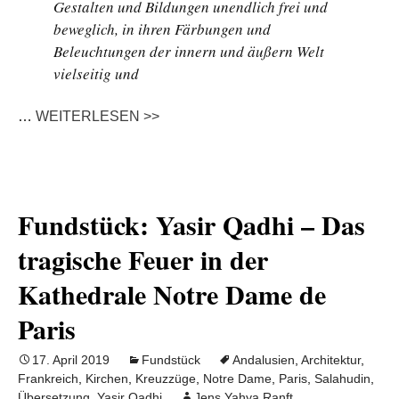
Gestalten und Bildungen unendlich frei und
beweglich, in ihren Färbungen und
Beleuchtungen der innern und äußern Welt
vielseitig und
…
WEITERLESEN >>
Fundstück: Yasir Qadhi – Das
tragische Feuer in der
Kathedrale Notre Dame de
Paris
17. April 2019
Fundstück
Andalusien
,
Architektur
,
Frankreich
,
Kirchen
,
Kreuzzüge
,
Notre Dame
,
Paris
,
Salahudin
,
Übersetzung
,
Yasir Qadhi
Jens Yahya Ranft