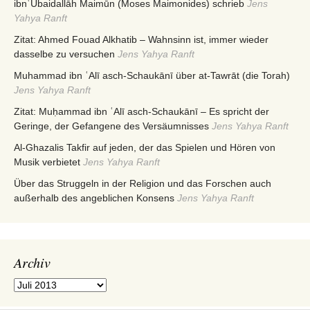
ibnʿUbaidallāh Maimūn (Moses Maimonides) schrieb
Jens
Yahya Ranft
Zitat: Ahmed Fouad Alkhatib – Wahnsinn ist, immer wieder
dasselbe zu versuchen
Jens Yahya Ranft
Muhammad ibn ʿAlī asch-Schaukānī über at-Tawrāt (die Torah)
Jens Yahya Ranft
Zitat: Muḥammad ibn ʿAlī asch-Schaukānī – Es spricht der
Geringe, der Gefangene des Versäumnisses
Jens Yahya Ranft
Al-Ghazalis Takfir auf jeden, der das Spielen und Hören von
Musik verbietet
Jens Yahya Ranft
Über das Struggeln in der Religion und das Forschen auch
außerhalb des angeblichen Konsens
Jens Yahya Ranft
Archiv
Archiv