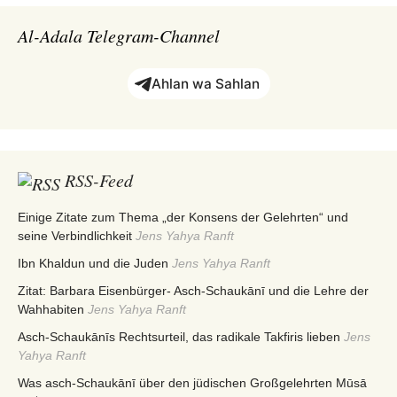
Al-Adala Telegram-Channel
Ahlan wa Sahlan
RSS-Feed
Einige Zitate zum Thema „der Konsens der Gelehrten“ und
seine Verbindlichkeit
Jens Yahya Ranft
Ibn Khaldun und die Juden
Jens Yahya Ranft
Zitat: Barbara Eisenbürger- Asch-Schaukānī und die Lehre der
Wahhabiten
Jens Yahya Ranft
Asch-Schaukānīs Rechtsurteil, das radikale Takfiris lieben
Jens
Yahya Ranft
Was asch-Schaukānī über den jüdischen Großgelehrten Mūsā