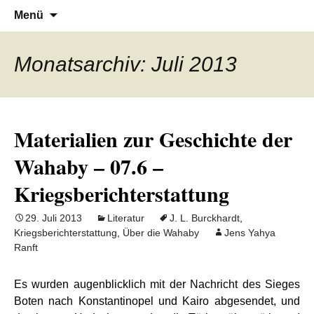
Denn die Gerechtigkeit ist die Grundlage
Al-Adala.de
Zum
Suchen
Menü
Inhalt
nach:
von allem
springen
Monatsarchiv: Juli 2013
Materialien zur Geschichte der
Wahaby – 07.6 –
Kriegsberichterstattung
29. Juli 2013
Literatur
J. L. Burckhardt
,
Kriegsberichterstattung
,
Über die Wahaby
Jens Yahya
Ranft
Es wurden augenblicklich mit der Nachricht des Sieges
Boten nach Konstantinopel und Kairo abgesendet, und