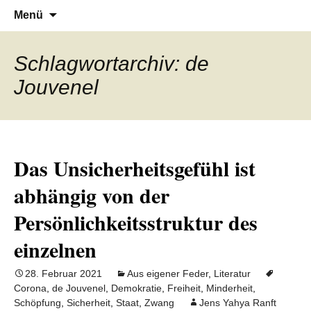
Denn die Gerechtigkeit ist die Grundlage
Al-Adala.de
Zum
Suchen
Menü
Inhalt
nach:
von allem
springen
Schlagwortarchiv: de
Jouvenel
Das Unsicherheitsgefühl ist
abhängig von der
Persönlichkeitsstruktur des
einzelnen
28. Februar 2021
Aus eigener Feder
,
Literatur
Corona
,
de Jouvenel
,
Demokratie
,
Freiheit
,
Minderheit
,
Schöpfung
,
Sicherheit
,
Staat
,
Zwang
Jens Yahya Ranft