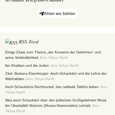
Ahlan wa Sahlan
RSS-Feed
Einige Zitate zum Thema „der Konsens der Gelehrten“ und
seine Verbindlichkeit
Jens Yahya Ranft
Ibn Khaldun und die Juden
Jens Yahya Ranft
Zitat: Barbara Eisenbürger- Asch-Schaukānī und die Lehre der
Wahhabiten
Jens Yahya Ranft
Asch-Schaukānīs Rechtsurteil, das radikale Takfiris lieben
Jens
Yahya Ranft
Was asch-Schaukānī über den jüdischen Großgelehrten Mūsā
ibnʿUbaidallāh Maimūn (Moses Maimonides) schrieb
Jens
Yahya Ranft