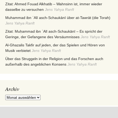
Zitat: Ahmed Fouad Alkhatib – Wahnsinn ist, immer wieder
dasselbe zu versuchen
Jens Yahya Ranft
Muhammad ibn ʿAlī asch-Schaukānī über at-Tawrāt (die Torah)
Jens Yahya Ranft
Zitat: Muḥammad ibn ʿAlī asch-Schaukānī – Es spricht der
Geringe, der Gefangene des Versäumnisses
Jens Yahya Ranft
Al-Ghazalis Takfir auf jeden, der das Spielen und Hören von
Musik verbietet
Jens Yahya Ranft
Über das Struggeln in der Religion und das Forschen auch
außerhalb des angeblichen Konsens
Jens Yahya Ranft
Archiv
Archiv