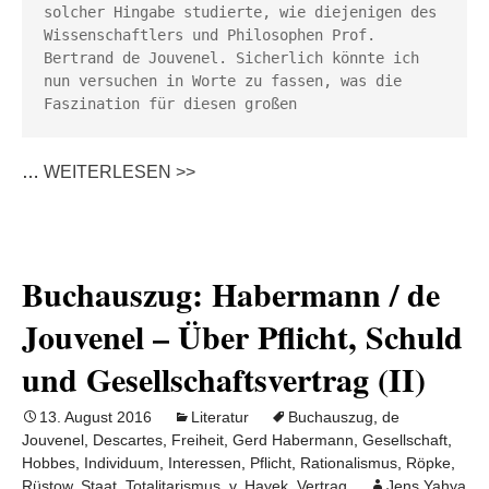
solcher Hingabe studierte, wie diejenigen des 
Wissenschaftlers und Philosophen Prof. 
Bertrand de Jouvenel. Sicherlich könnte ich 
nun versuchen in Worte zu fassen, was die 
Faszination für diesen großen 
…
WEITERLESEN >>
Buchauszug: Habermann / de
Jouvenel – Über Pflicht, Schuld
und Gesellschaftsvertrag (II)
13. August 2016
Literatur
Buchauszug
,
de
Jouvenel
,
Descartes
,
Freiheit
,
Gerd Habermann
,
Gesellschaft
,
Hobbes
,
Individuum
,
Interessen
,
Pflicht
,
Rationalismus
,
Röpke
,
Rüstow
,
Staat
,
Totalitarismus
,
v. Hayek
,
Vertrag
Jens Yahya