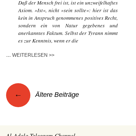
Daß der Mensch frei ist, ist ein unzweifelhaftes
Axiom. »Ist«, nicht »sein sollte«: hier ist das
kein in Anspruch genommenes positives Recht,
sondern ein von Natur gegebenes und
anerkanntes Faktum. Selbst der Tyrann nimmt
es zur Kenntnis, wenn er die
…
WEITERLESEN >>
Beitragsnavigation
←
Ältere Beiträge
Al-Adala Telegram-Channel