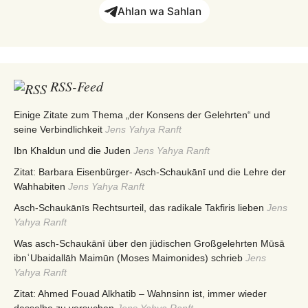
Ahlan wa Sahlan
RSS-Feed
Einige Zitate zum Thema „der Konsens der Gelehrten“ und
seine Verbindlichkeit
Jens Yahya Ranft
Ibn Khaldun und die Juden
Jens Yahya Ranft
Zitat: Barbara Eisenbürger- Asch-Schaukānī und die Lehre der
Wahhabiten
Jens Yahya Ranft
Asch-Schaukānīs Rechtsurteil, das radikale Takfiris lieben
Jens
Yahya Ranft
Was asch-Schaukānī über den jüdischen Großgelehrten Mūsā
ibnʿUbaidallāh Maimūn (Moses Maimonides) schrieb
Jens
Yahya Ranft
Zitat: Ahmed Fouad Alkhatib – Wahnsinn ist, immer wieder
dasselbe zu versuchen
Jens Yahya Ranft