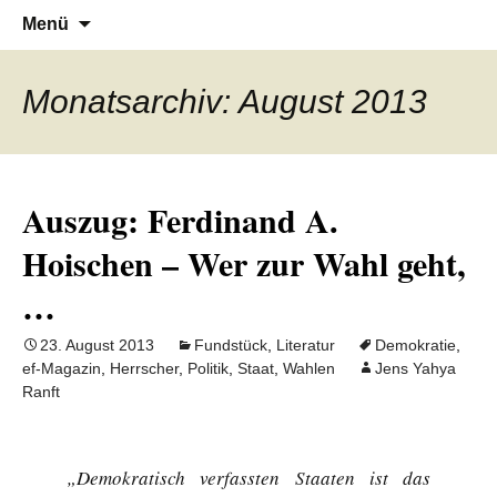
Denn die Gerechtigkeit ist die Grundlage
Al-Adala.de
Zum
Suchen
Menü
Inhalt
nach:
von allem
springen
Monatsarchiv: August 2013
Auszug: Ferdinand A.
Hoischen – Wer zur Wahl geht,
…
23. August 2013
Fundstück
,
Literatur
Demokratie
,
ef-Magazin
,
Herrscher
,
Politik
,
Staat
,
Wahlen
Jens Yahya
Ranft
„Demokratisch verfassten Staaten ist das