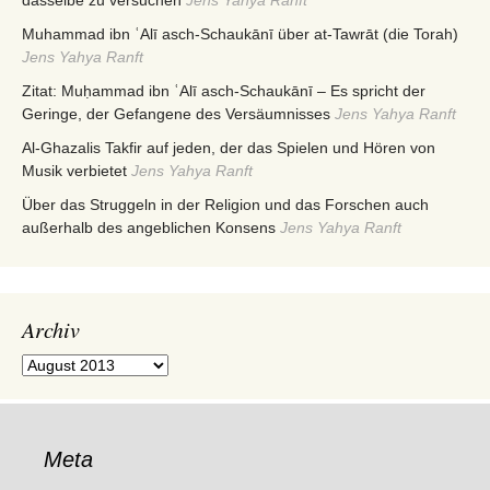
Muhammad ibn ʿAlī asch-Schaukānī über at-Tawrāt (die Torah)
Jens Yahya Ranft
Zitat: Muḥammad ibn ʿAlī asch-Schaukānī – Es spricht der
Geringe, der Gefangene des Versäumnisses
Jens Yahya Ranft
Al-Ghazalis Takfir auf jeden, der das Spielen und Hören von
Musik verbietet
Jens Yahya Ranft
Über das Struggeln in der Religion und das Forschen auch
außerhalb des angeblichen Konsens
Jens Yahya Ranft
Archiv
Archiv
Meta