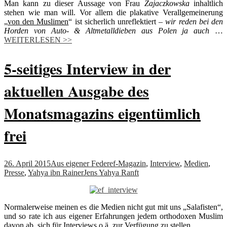
Man kann zu dieser Aussage von Frau
Zajaczkowska
inhaltlich
stehen wie man will. Vor allem die plakative Verallgemeinerung
„
von den Muslimen
“ ist sicherlich unreflektiert
– wir reden bei den
Horden von Auto- & Altmetalldieben aus Polen ja auch
…
WEITERLESEN >>
5-seitiges Interview in der
aktuellen Ausgabe des
Monatsmagazins eigentümlich
frei
26. April 2015
Aus eigener Feder
ef-Magazin
,
Interview
,
Medien
,
Presse
,
Yahya ibn Rainer
Jens Yahya Ranft
Normalerweise meinen es die Medien nicht gut mit uns „Salafisten“,
und so rate ich aus eigener Erfahrungen jedem orthodoxen Muslim
davon ab, sich für Interviews o.ä. zur Verfügung zu stellen.