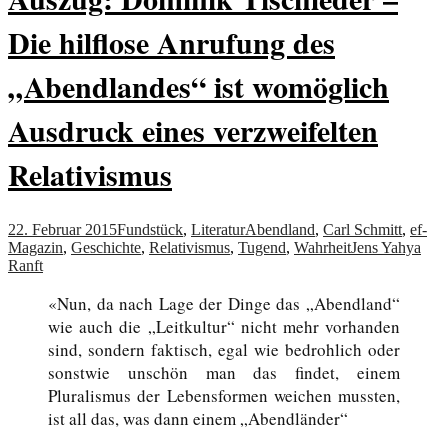
Die hilflose Anrufung des
„Abendlandes“ ist womöglich
Ausdruck eines verzweifelten
Relativismus
22. Februar 2015
Fundstück
,
Literatur
Abendland
,
Carl Schmitt
,
ef-
Magazin
,
Geschichte
,
Relativismus
,
Tugend
,
Wahrheit
Jens Yahya
Ranft
«Nun, da nach Lage der Dinge das „Abendland“
wie auch die „Leitkultur“ nicht mehr vorhanden
sind, sondern faktisch, egal wie bedrohlich oder
sonstwie unschön man das findet, einem
Pluralismus der Lebensformen weichen mussten,
ist all das, was dann einem „Abendländer“