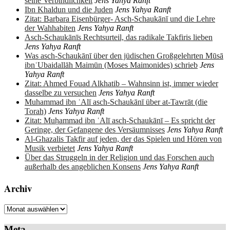
seine Verbindlichkeit
Jens Yahya Ranft
Ibn Khaldun und die Juden
Jens Yahya Ranft
Zitat: Barbara Eisenbürger- Asch-Schaukānī und die Lehre
der Wahhabiten
Jens Yahya Ranft
Asch-Schaukānīs Rechtsurteil, das radikale Takfiris lieben
Jens Yahya Ranft
Was asch-Schaukānī über den jüdischen Großgelehrten Mūsā
ibnʿUbaidallāh Maimūn (Moses Maimonides) schrieb
Jens
Yahya Ranft
Zitat: Ahmed Fouad Alkhatib – Wahnsinn ist, immer wieder
dasselbe zu versuchen
Jens Yahya Ranft
Muhammad ibn ʿAlī asch-Schaukānī über at-Tawrāt (die
Torah)
Jens Yahya Ranft
Zitat: Muḥammad ibn ʿAlī asch-Schaukānī – Es spricht der
Geringe, der Gefangene des Versäumnisses
Jens Yahya Ranft
Al-Ghazalis Takfir auf jeden, der das Spielen und Hören von
Musik verbietet
Jens Yahya Ranft
Über das Struggeln in der Religion und das Forschen auch
außerhalb des angeblichen Konsens
Jens Yahya Ranft
Archiv
Archiv
Meta