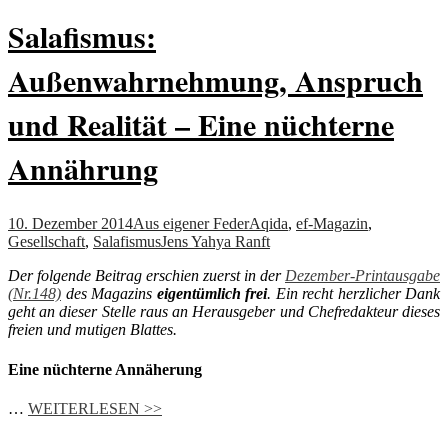
Salafismus:
Außenwahrnehmung, Anspruch
und Realität – Eine nüchterne
Annährung
10. Dezember 2014
Aus eigener Feder
Aqida
,
ef-Magazin
,
Gesellschaft
,
Salafismus
Jens Yahya Ranft
Der folgende Beitrag erschien zuerst in der
Dezember-Printausgabe
(Nr.148)
des Magazins
eigentümlich frei
. Ein recht herzlicher Dank
geht an dieser Stelle raus an Herausgeber und Chefredakteur dieses
freien und mutigen Blattes.
Eine nüchterne Annäherung
…
WEITERLESEN >>