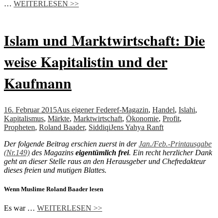
…
WEITERLESEN >>
Islam und Marktwirtschaft: Die
weise Kapitalistin und der
Kaufmann
16. Februar 2015
Aus eigener Feder
ef-Magazin
,
Handel
,
Islahi
,
Kapitalismus
,
Märkte
,
Marktwirtschaft
,
Ökonomie
,
Profit
,
Propheten
,
Roland Baader
,
Siddiqi
Jens Yahya Ranft
Der folgende Beitrag erschien zuerst in der
Jan./Feb.-Printausgabe
(Nr.149)
des Magazins
eigentümlich frei
. Ein recht herzlicher Dank
geht an dieser Stelle raus an den Herausgeber und Chefredakteur
dieses freien und mutigen Blattes.
Wenn Muslime Roland Baader lesen
Es war …
WEITERLESEN >>