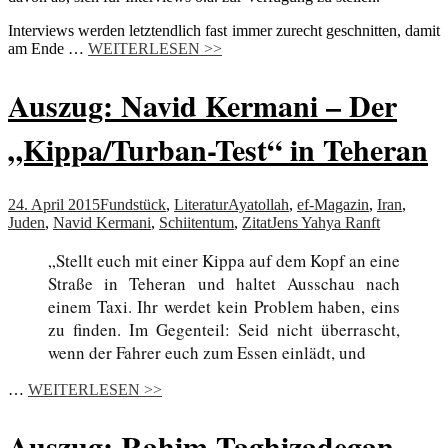
Interviews werden letztendlich fast immer zurecht geschnitten, damit
am Ende
…
WEITERLESEN >>
Auszug: Navid Kermani – Der
„Kippa/Turban-Test“ in Teheran
24. April 2015
Fundstück
,
Literatur
Ayatollah
,
ef-Magazin
,
Iran
,
Juden
,
Navid Kermani
,
Schiitentum
,
Zitat
Jens Yahya Ranft
„Stellt euch mit einer Kippa auf dem Kopf an eine
Straße in Teheran und haltet Ausschau nach
einem Taxi. Ihr werdet kein Problem haben, eins
zu finden. Im Gegenteil: Seid nicht überrascht,
wenn der Fahrer euch zum Essen einlädt, und
…
WEITERLESEN >>
Auszug: Rahim Taghizadegan –