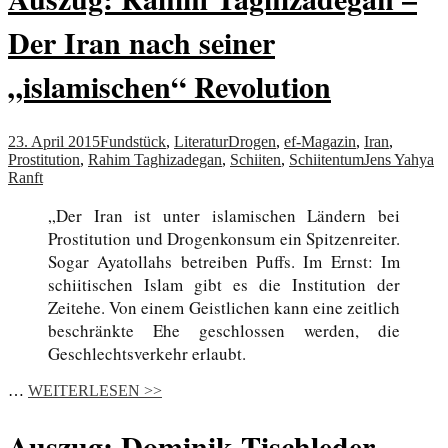
Der Iran nach seiner
„islamischen“ Revolution
23. April 2015
Fundstück
,
Literatur
Drogen
,
ef-Magazin
,
Iran
,
Prostitution
,
Rahim Taghizadegan
,
Schiiten
,
Schiitentum
Jens Yahya
Ranft
„Der Iran ist unter islamischen Ländern bei
Prostitution und Drogenkonsum ein Spitzenreiter.
Sogar Ayatollahs betreiben Puffs. Im Ernst: Im
schiitischen Islam gibt es die Institution der
Zeitehe. Von einem Geistlichen kann eine zeitlich
beschränkte Ehe geschlossen werden, die
Geschlechtsverkehr erlaubt.
…
WEITERLESEN >>
Auszug: Dominik Tischleder –