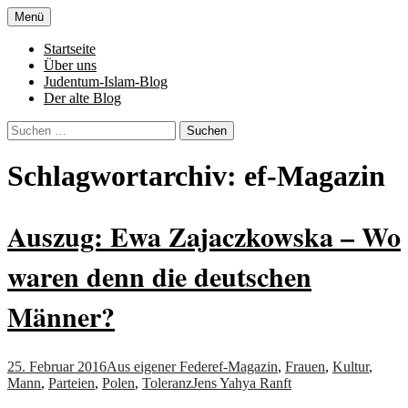
Zum
Menü
Inhalt
Denn die Gerechtigkeit ist die Grundlage
Al-Adala.de
springen
Startseite
von allem
Über uns
Judentum-Islam-Blog
Der alte Blog
Suchen
nach:
Schlagwortarchiv: ef-Magazin
Auszug: Ewa Zajaczkowska – Wo
waren denn die deutschen
Männer?
25. Februar 2016
Aus eigener Feder
ef-Magazin
,
Frauen
,
Kultur
,
Mann
,
Parteien
,
Polen
,
Toleranz
Jens Yahya Ranft