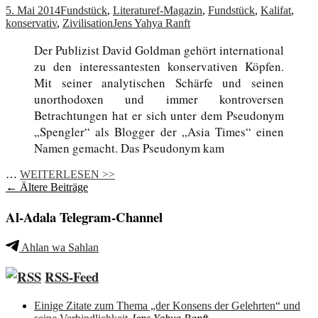
5. Mai 2014
Fundstück
,
Literatur
ef-Magazin
,
Fundstück
,
Kalifat
,
konservativ
,
Zivilisation
Jens Yahya Ranft
Der Publizist David Goldman gehört international
zu den interessantesten konservativen Köpfen.
Mit seiner analytischen Schärfe und seinen
unorthodoxen und immer kontroversen
Betrachtungen hat er sich unter dem Pseudonym
„Spengler“ als Blogger der „Asia Times“ einen
Namen gemacht. Das Pseudonym kam
…
WEITERLESEN >>
Beitragsnavigation
←
Ältere Beiträge
Al-Adala Telegram-Channel
Ahlan wa Sahlan
RSS-Feed
Einige Zitate zum Thema „der Konsens der Gelehrten“ und