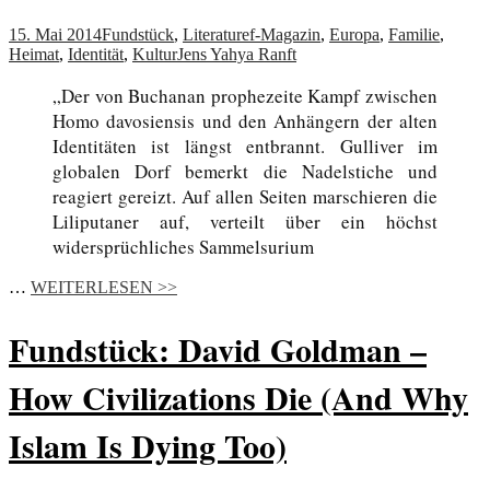
15. Mai 2014
Fundstück
,
Literatur
ef-Magazin
,
Europa
,
Familie
,
Heimat
,
Identität
,
Kultur
Jens Yahya Ranft
„Der von Buchanan prophezeite Kampf zwischen
Homo davosiensis und den Anhängern der alten
Identitäten ist längst entbrannt. Gulliver im
globalen Dorf bemerkt die Nadelstiche und
reagiert gereizt. Auf allen Seiten marschieren die
Liliputaner auf, verteilt über ein höchst
widersprüchliches Sammelsurium
…
WEITERLESEN >>
Fundstück: David Goldman –
How Civilizations Die (And Why
Islam Is Dying Too)