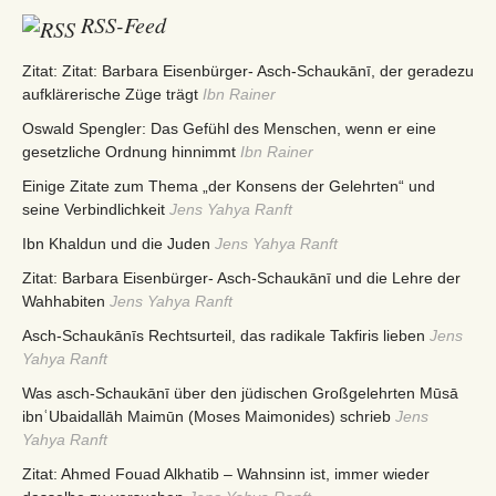
RSS-Feed
Zitat: Zitat: Barbara Eisenbürger- Asch-Schaukānī, der geradezu
aufklärerische Züge trägt
Ibn Rainer
Oswald Spengler: Das Gefühl des Menschen, wenn er eine
gesetzliche Ordnung hinnimmt
Ibn Rainer
Einige Zitate zum Thema „der Konsens der Gelehrten“ und
seine Verbindlichkeit
Jens Yahya Ranft
Ibn Khaldun und die Juden
Jens Yahya Ranft
Zitat: Barbara Eisenbürger- Asch-Schaukānī und die Lehre der
Wahhabiten
Jens Yahya Ranft
Asch-Schaukānīs Rechtsurteil, das radikale Takfiris lieben
Jens
Yahya Ranft
Was asch-Schaukānī über den jüdischen Großgelehrten Mūsā
ibnʿUbaidallāh Maimūn (Moses Maimonides) schrieb
Jens
Yahya Ranft
Zitat: Ahmed Fouad Alkhatib – Wahnsinn ist, immer wieder