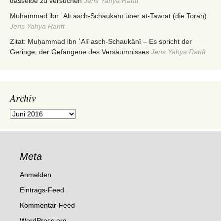
dasselbe zu versuchen
Jens Yahya Ranft
Muhammad ibn ʿAlī asch-Schaukānī über at-Tawrāt (die Torah)
Jens Yahya Ranft
Zitat: Muḥammad ibn ʿAlī asch-Schaukānī – Es spricht der
Geringe, der Gefangene des Versäumnisses
Jens Yahya Ranft
Archiv
Archiv
Meta
Anmelden
Eintrags-Feed
Kommentar-Feed
WordPress.org