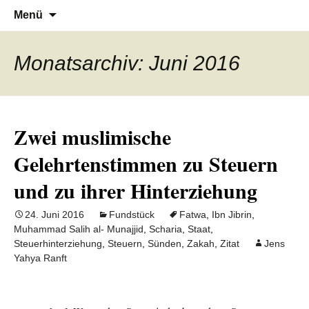
Denn die Gerechtigkeit ist die Grundlage
Al-Adala.de
Zum
Suchen
Menü
Inhalt
nach:
von allem
springen
Monatsarchiv: Juni 2016
Zwei muslimische
Gelehrtenstimmen zu Steuern
und zu ihrer Hinterziehung
24. Juni 2016
Fundstück
Fatwa
,
Ibn Jibrin
,
Muhammad Salih al- Munajjid
,
Scharia
,
Staat
,
Steuerhinterziehung
,
Steuern
,
Sünden
,
Zakah
,
Zitat
Jens
Yahya Ranft