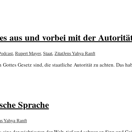
s aus und vorbei mit der Autorität
Podcast
,
Rupert Mayer
,
Staat
,
Zitat
Jens Yahya Ranft
 Gottes Gesetz sind, die staatliche Autorität zu achten. Das hab
tsche Sprache
ns Yahya Ranft
eine der wichtigsten der Welt, tief und schwer an Sinn und Gei