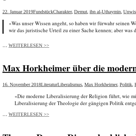
22. Januar 2019
Fundstück
Charakter
,
Demut
,
ibn al-Uthaymin
,
Unwis
«Was unser Wissen angeht, so haben wir fürwahr seinen Wer
wir das juristische Urteil zu einer Sache kennen; aber was 
…
WEITERLESEN >>
Max Horkheimer über die moderne
16. November 2018
Literatur
Liberalismus
,
Max Horkheimer
,
Politik
,
«Die moderne Liberalisierung der Religion führt, wie m
Liberalisierung der Theologie der gängigen Politik en
…
WEITERLESEN >>