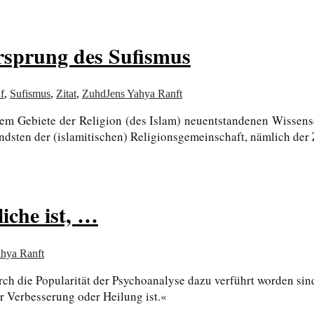
rsprung des Sufismus
f
,
Sufismus
,
Zitat
,
Zuhd
Jens Yahya Ranft
em Gebiete der Religion (des Islam) neuentstandenen Wissens
endsten der (islamitischen) Religionsgemeinschaft, nämlich der
iche ist, …
ahya Ranft
rch die Popularität der Psychoanalyse dazu verführt worden sin
r Verbesserung oder Heilung ist.«