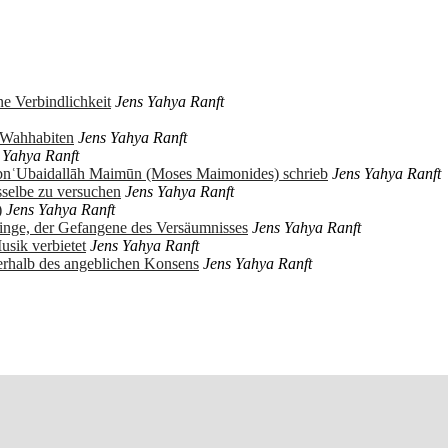
e Verbindlichkeit
Jens Yahya Ranft
r Wahhabiten
Jens Yahya Ranft
 Yahya Ranft
ibnʿUbaidallāh Maimūn (Moses Maimonides) schrieb
Jens Yahya Ranft
sselbe zu versuchen
Jens Yahya Ranft
)
Jens Yahya Ranft
ringe, der Gefangene des Versäumnisses
Jens Yahya Ranft
usik verbietet
Jens Yahya Ranft
erhalb des angeblichen Konsens
Jens Yahya Ranft