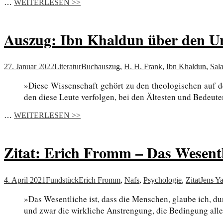
…
WEITERLESEN >>
Auszug: Ibn Khaldun über den U
27. Januar 2022
Literatur
Buchauszug
,
H. H. Frank
,
Ibn Khaldun
,
Sala
»Diese Wissenschaft gehört zu den theologischen auf d
den diese Leute verfolgen, bei den Ältesten und Bedeut
…
WEITERLESEN >>
Zitat: Erich Fromm – Das Wesentl
4. April 2021
Fundstück
Erich Fromm
,
Nafs
,
Psychologie
,
Zitat
Jens Y
»Das Wesentliche ist, dass die Menschen, glaube ich, du
und zwar die wirkliche Anstrengung, die Bedingung alle