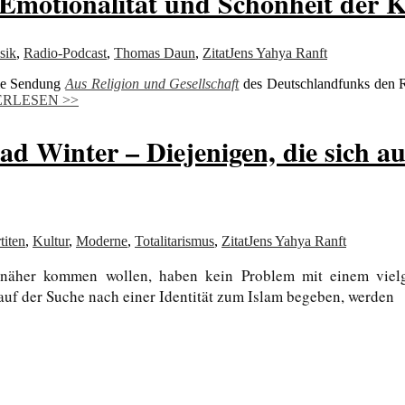
motionalität und Schönheit der K
sik
,
Radio-Podcast
,
Thomas Daun
,
Zitat
Jens Yahya Ranft
die Sendung
Aus Religion und Gesellschaft
des Deutschlandfunks den 
ERLESEN >>
 Winter – Diejenigen, die sich auf
titen
,
Kultur
,
Moderne
,
Totalitarismus
,
Zitat
Jens Yahya Ranft
näher kommen wollen, haben kein Problem mit einem vielge
auf der Suche nach einer Identität zum Islam begeben, werden