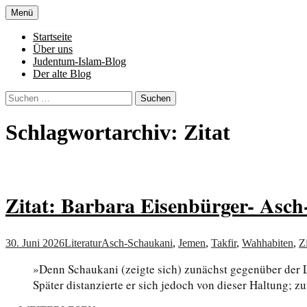
Zum
Menü
Inhalt
Denn die Gerechtigkeit ist die Grundlage 
Al-Adala.de
springen
Startseite
Über uns
Judentum-Islam-Blog
Der alte Blog
Suchen
nach:
Schlagwortarchiv: Zitat
Zitat: Barbara Eisenbürger- Asc
30. Juni 2026
Literatur
Asch-Schaukani
,
Jemen
,
Takfir
,
Wahhabiten
,
Zi
»Denn Schaukani (zeigte sich) zunächst gegenüber der L
Später distanzierte er sich jedoch von dieser Haltung;