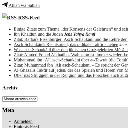
Ahlan wa Sahlan
RSS-Feed
Einige Zitate zum Thema „der Konsens der Gelehrten“ und sein
Ibn Khaldun und die Juden
Jens Yahya Ranft
Zitat: Barbara Eisenbürger- Asch-Schaukānī und die Lehre de
Asch-Schaukānīs Rechtsurteil, das radikale Takfiris lieben
Jens
Was asch-Schaukānī über den jüdischen Großgelehrten Mūsā 
Zitat: Ahmed Fouad Alkhatib – Wahnsinn ist, immer wieder da
Muhammad ibn ʿAlī asch-Schaukānī über at-Tawrāt (die Torah
Zitat: Muḥammad ibn ʿAlī asch-Schaukānī – Es spricht der Ge
Al-Ghazalis Takfir auf jeden, der das Spielen und Hören von M
Über das Struggeln in der Religion und das Forschen auch auß
Archiv
Archiv
Meta
Anmelden
Eintrags-Feed