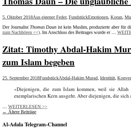
Thomas Daun – Die unglaubliche E
5. Oktober 2018
Aus eigener Feder
,
Fundstück
Emotionen
,
Koran
,
Mu
Der Journalist
Thomas Daun
ist kein Muslim, produzierte aber für 
zum Nachhören <<)
. Im Anschluss des Beitrages wurde er …
WEIT
Zitat: Timothy Abdal-Hakim Murad
zum Islam begeben
25. September 2018
Fundstück
Abdal-Hakim Murad
,
Identität
,
Konver
«Diejenigen, die zum Islam kommen, weil sie Allah 
exemplarischen Kern ausgeht. Aber diejenigen, die sich 
…
WEITERLESEN >>
Beitragsnavigation
←
Ältere Beiträge
Al-Adala Telegram-Channel