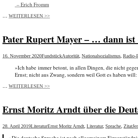
– Erich Fromm
…
WEITERLESEN >>
Pater Rupert Mayer – … dann ist e
16. November 2020
Fundstück
Autorität
,
Nationalsozialismus
,
Radio-
»Ich habe immer betont, in allen Dingen, die nicht gegen
Ernst; nicht aus Zwang, sondern weil Gott es haben will:
…
WEITERLESEN >>
Ernst Moritz Arndt über die Deu
28. April 2019
Literatur
Ernst Moritz Arndt
,
Literatur
,
Sprache
,
Zitat
Je
»Die deutsche Sprache ist nach allgemeinem Einverständnis 