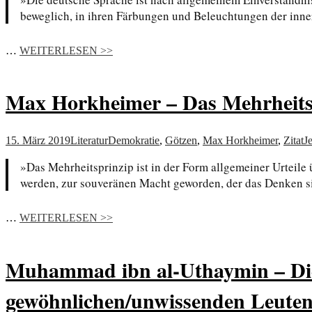
beweglich, in ihren Färbungen und Beleuchtungen der inne
…
WEITERLESEN >>
Max Horkheimer – Das Mehrheitsp
15. März 2019
Literatur
Demokratie
,
Götzen
,
Max Horkheimer
,
Zitat
J
»Das Mehrheitsprinzip ist in der Form allgemeiner Urteil
werden, zur souveränen Macht geworden, der das Denken si
…
WEITERLESEN >>
Muhammad ibn al-Uthaymin – Die 
gewöhnlichen/unwissenden Leute