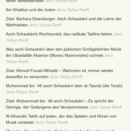
seine Verbindlichkeit
Jens Yahya Ranft
Ibn Khaldun und die Juden
Jens Yahya Ranft
Zitat: Barbara Eisenbürger- Asch-Schaukānī und die Lehre der
Wahhabiten
Jens Yahya Ranft
Asch-Schaukānīs Rechtsurteil, das radikale Takfiris lieben
Jens
Yahya Ranft
Was asch-Schaukānī über den jüdischen Großgelehrten Mūsā
ibnʿUbaidallāh Maimūn (Moses Maimonides) schrieb
Jens
Yahya Ranft
Zitat: Ahmed Fouad Alkhatib – Wahnsinn ist, immer wieder
dasselbe zu versuchen
Jens Yahya Ranft
Muhammad ibn ʿAlī asch-Schaukānī über at-Tawrāt (die Torah)
Jens Yahya Ranft
Zitat: Muḥammad ibn ʿAlī asch-Schaukānī – Es spricht der
Geringe, der Gefangene des Versäumnisses
Jens Yahya Ranft
Al-Ghazalis Takfir auf jeden, der das Spielen und Hören von
Musik verbietet
Jens Yahya Ranft