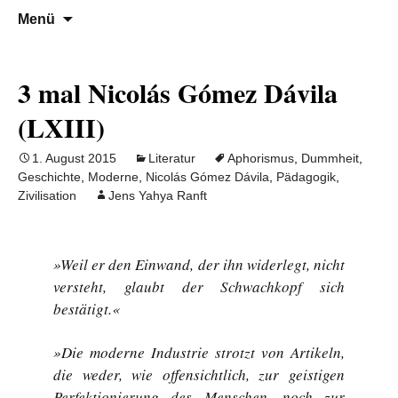
Denn die Gerechtigkeit ist die Grundlage
Al-Adala.de
Zum
Suchen
Menü
Inhalt
nach:
von allem
springen
3 mal Nicolás Gómez Dávila
(LXIII)
1. August 2015
Literatur
Aphorismus
,
Dummheit
,
Geschichte
,
Moderne
,
Nicolás Gómez Dávila
,
Pädagogik
,
Zivilisation
Jens Yahya Ranft
»Weil er den Einwand, der ihn widerlegt, nicht
versteht, glaubt der Schwachkopf sich
bestätigt.«
»Die moderne Industrie strotzt von Artikeln,
die weder, wie offensichtlich, zur geistigen
Perfektionierung des Menschen, noch zur