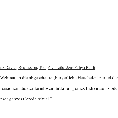
von allem
ez Dávila
,
Repression
,
Tod
,
Zivilisation
Jens Yahya Ranft
t Wehmut an die abgeschaffte ‚bürgerliche Heuchelei‘ zurückde
ressionen, die der formlosen Entfaltung eines Individuums ode
ser ganzes Gerede trivial.“