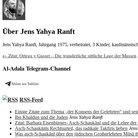
Über Jens Yahya Ranft
Jens Yahya Ranft, Jahrgang 1975, verheiratet, 3 Kinder, kaufmännis
Beitragsnavigation
←
Zitat: Ortega y Gasset – Die wunderliche sittliche Lage der Massen
Al-Adala Telegram-Channel
Ahlan wa Sahlan
RSS-Feed
Einige Zitate zum Thema „der Konsens der Gelehrten“ und sein
Ibn Khaldun und die Juden
Jens Yahya Ranft
Zitat: Barbara Eisenbürger- Asch-Schaukānī und die Lehre de
Asch-Schaukānīs Rechtsurteil, das radikale Takfiris lieben
Jens
Was asch-Schaukānī über den jüdischen Großgelehrten Mūsā 