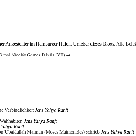
cher Angestellter im Hamburger Hafen. Urheber dieses Blogs.
Alle Beit
3 mal Nicolás Gómez Dávila (VII)
→
e Verbindlichkeit
Jens Yahya Ranft
r Wahhabiten
Jens Yahya Ranft
 Yahya Ranft
ibnʿUbaidallāh Maimūn (Moses Maimonides) schrieb
Jens Yahya Ranft