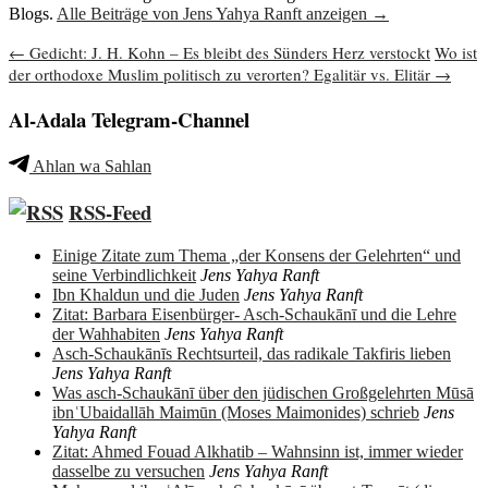
Blogs.
Alle Beiträge von Jens Yahya Ranft anzeigen
→
Beitragsnavigation
←
Gedicht: J. H. Kohn – Es bleibt des Sünders Herz verstockt
Wo ist
der orthodoxe Muslim politisch zu verorten? Egalitär vs. Elitär
→
Al-Adala Telegram-Channel
Ahlan wa Sahlan
RSS-Feed
Einige Zitate zum Thema „der Konsens der Gelehrten“ und
seine Verbindlichkeit
Jens Yahya Ranft
Ibn Khaldun und die Juden
Jens Yahya Ranft
Zitat: Barbara Eisenbürger- Asch-Schaukānī und die Lehre
der Wahhabiten
Jens Yahya Ranft
Asch-Schaukānīs Rechtsurteil, das radikale Takfiris lieben
Jens Yahya Ranft
Was asch-Schaukānī über den jüdischen Großgelehrten Mūsā
ibnʿUbaidallāh Maimūn (Moses Maimonides) schrieb
Jens
Yahya Ranft
Zitat: Ahmed Fouad Alkhatib – Wahnsinn ist, immer wieder
dasselbe zu versuchen
Jens Yahya Ranft