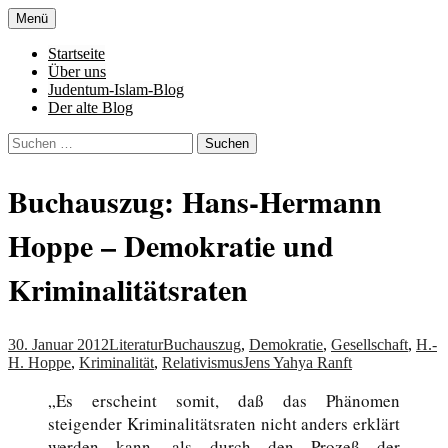
Zum
Menü
Inhalt
Denn die Gerechtigkeit ist die Grundlage
Al-Adala.de
springen
Startseite
von allem
Über uns
Judentum-Islam-Blog
Der alte Blog
Suchen
nach:
Buchauszug: Hans-Hermann
Hoppe – Demokratie und
Kriminalitätsraten
30. Januar 2012
Literatur
Buchauszug
,
Demokratie
,
Gesellschaft
,
H.-
H. Hoppe
,
Kriminalität
,
Relativismus
Jens Yahya Ranft
„Es erscheint somit, daß das Phänomen
steigender Kriminalitätsraten nicht anders erklärt
werden kann, als durch den Prozeß der