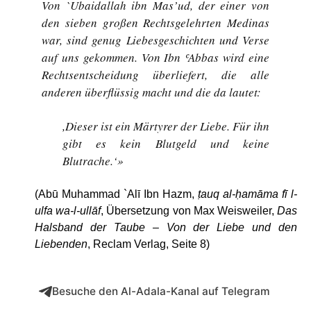
Von `Ubaidallah ibn Mas’ud, der einer von
den sieben großen Rechtsgelehrten Medinas
war, sind genug Liebesgeschichten und Verse
auf uns gekommen. Von Ibn ʿAbbas wird eine
Rechtsentscheidung überliefert, die alle
anderen überflüssig macht und die da lautet:
,Dieser ist ein Märtyrer der Liebe. Für ihn
gibt es kein Blutgeld und keine
Blutrache.‘»
(Abū Muhammad `Alī Ibn Hazm,
ṭauq al-ḥamāma fī l-
ulfa wa-l-ullāf
, Übersetzung von Max Weisweiler,
Das
Halsband der Taube – Von der Liebe und den
Liebenden
, Reclam Verlag, Seite 8)
Besuche den Al-Adala-Kanal auf Telegram