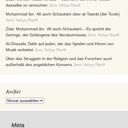
dasselbe zu versuchen
Jens Yahya Ranft
Muhammad ibn ʿAlī asch-Schaukānī über at-Tawrāt (die Torah)
Jens Yahya Ranft
Zitat: Muḥammad ibn ʿAlī asch-Schaukānī – Es spricht der
Geringe, der Gefangene des Versäumnisses
Jens Yahya Ranft
Al-Ghazalis Takfir auf jeden, der das Spielen und Hören von
Musik verbietet
Jens Yahya Ranft
Über das Struggeln in der Religion und das Forschen auch
außerhalb des angeblichen Konsens
Jens Yahya Ranft
Archiv
Archiv
Meta