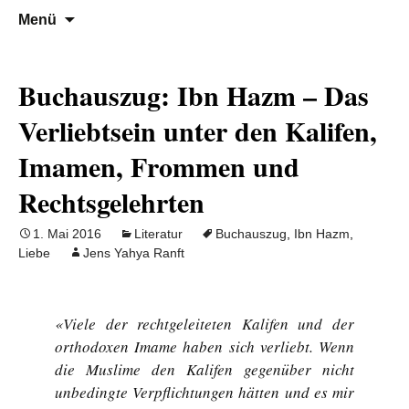
Denn die Gerechtigkeit ist die Grundlage
Al-Adala.de
Zum
Suchen
Menü
Inhalt
nach:
von allem
springen
Buchauszug: Ibn Hazm – Das
Verliebtsein unter den Kalifen,
Imamen, Frommen und
Rechtsgelehrten
1. Mai 2016
Literatur
Buchauszug
,
Ibn Hazm
,
Liebe
Jens Yahya Ranft
«Viele der rechtgeleiteten Kalifen und der
orthodoxen Imame haben sich verliebt. Wenn
die Muslime den Kalifen gegenüber nicht
unbedingte Verpflichtungen hätten und es mir