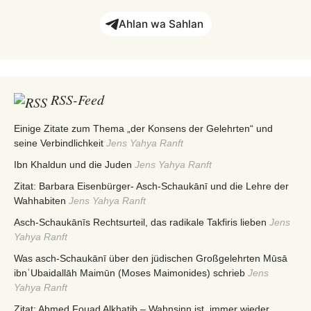
Ahlan wa Sahlan
RSS-Feed
Einige Zitate zum Thema „der Konsens der Gelehrten“ und
seine Verbindlichkeit
Jens Yahya Ranft
Ibn Khaldun und die Juden
Jens Yahya Ranft
Zitat: Barbara Eisenbürger- Asch-Schaukānī und die Lehre der
Wahhabiten
Jens Yahya Ranft
Asch-Schaukānīs Rechtsurteil, das radikale Takfiris lieben
Jens
Yahya Ranft
Was asch-Schaukānī über den jüdischen Großgelehrten Mūsā
ibnʿUbaidallāh Maimūn (Moses Maimonides) schrieb
Jens
Yahya Ranft
Zitat: Ahmed Fouad Alkhatib – Wahnsinn ist, immer wieder