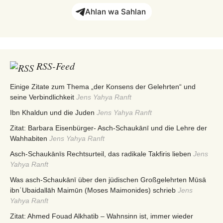
Ahlan wa Sahlan
RSS-Feed
Einige Zitate zum Thema „der Konsens der Gelehrten“ und
seine Verbindlichkeit
Jens Yahya Ranft
Ibn Khaldun und die Juden
Jens Yahya Ranft
Zitat: Barbara Eisenbürger- Asch-Schaukānī und die Lehre der
Wahhabiten
Jens Yahya Ranft
Asch-Schaukānīs Rechtsurteil, das radikale Takfiris lieben
Jens
Yahya Ranft
Was asch-Schaukānī über den jüdischen Großgelehrten Mūsā
ibnʿUbaidallāh Maimūn (Moses Maimonides) schrieb
Jens
Yahya Ranft
Zitat: Ahmed Fouad Alkhatib – Wahnsinn ist, immer wieder