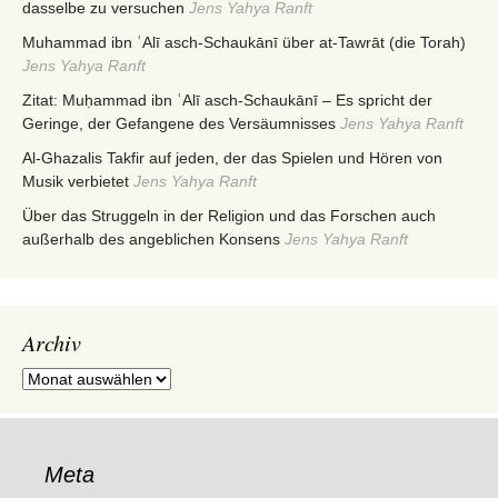
dasselbe zu versuchen
Jens Yahya Ranft
Muhammad ibn ʿAlī asch-Schaukānī über at-Tawrāt (die Torah)
Jens Yahya Ranft
Zitat: Muḥammad ibn ʿAlī asch-Schaukānī – Es spricht der
Geringe, der Gefangene des Versäumnisses
Jens Yahya Ranft
Al-Ghazalis Takfir auf jeden, der das Spielen und Hören von
Musik verbietet
Jens Yahya Ranft
Über das Struggeln in der Religion und das Forschen auch
außerhalb des angeblichen Konsens
Jens Yahya Ranft
Archiv
Archiv
Meta