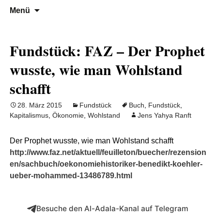
Denn die Gerechtigkeit ist die Grundlage
Al-Adala.de
Zum
Suchen
Menü
Inhalt
nach:
von allem
springen
Fundstück: FAZ – Der Prophet
wusste, wie man Wohlstand
schafft
28. März 2015
Fundstück
Buch
,
Fundstück
,
Kapitalismus
,
Ökonomie
,
Wohlstand
Jens Yahya Ranft
Der Prophet wusste, wie man Wohlstand schafft
http://www.faz.net/aktuell/feuilleton/buecher/rezension
en/sachbuch/oekonomiehistoriker-benedikt-koehler-
ueber-mohammed-13486789.html
Besuche den Al-Adala-Kanal auf Telegram