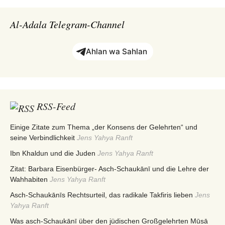
Al-Adala Telegram-Channel
Ahlan wa Sahlan
RSS-Feed
Einige Zitate zum Thema „der Konsens der Gelehrten“ und
seine Verbindlichkeit
Jens Yahya Ranft
Ibn Khaldun und die Juden
Jens Yahya Ranft
Zitat: Barbara Eisenbürger- Asch-Schaukānī und die Lehre der
Wahhabiten
Jens Yahya Ranft
Asch-Schaukānīs Rechtsurteil, das radikale Takfiris lieben
Jens
Yahya Ranft
Was asch-Schaukānī über den jüdischen Großgelehrten Mūsā