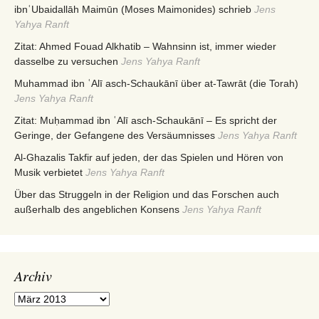
ibnʿUbaidallāh Maimūn (Moses Maimonides) schrieb
Jens
Yahya Ranft
Zitat: Ahmed Fouad Alkhatib – Wahnsinn ist, immer wieder
dasselbe zu versuchen
Jens Yahya Ranft
Muhammad ibn ʿAlī asch-Schaukānī über at-Tawrāt (die Torah)
Jens Yahya Ranft
Zitat: Muḥammad ibn ʿAlī asch-Schaukānī – Es spricht der
Geringe, der Gefangene des Versäumnisses
Jens Yahya Ranft
Al-Ghazalis Takfir auf jeden, der das Spielen und Hören von
Musik verbietet
Jens Yahya Ranft
Über das Struggeln in der Religion und das Forschen auch
außerhalb des angeblichen Konsens
Jens Yahya Ranft
Archiv
Archiv