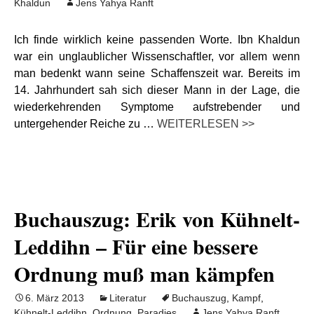
Khaldun
Jens Yahya Ranft
Ich finde wirklich keine passenden Worte. Ibn Khaldun
war ein unglaublicher Wissenschaftler, vor allem wenn
man bedenkt wann seine Schaffenszeit war. Bereits im
14. Jahrhundert sah sich dieser Mann in der Lage, die
wiederkehrenden Symptome aufstrebender und
untergehender Reiche zu …
WEITERLESEN >>
Buchauszug: Erik von Kühnelt-
Leddihn – Für eine bessere
Ordnung muß man kämpfen
6. März 2013
Literatur
Buchauszug
,
Kampf
,
Kühnelt-Leddihn
,
Ordnung
,
Paradies
Jens Yahya Ranft