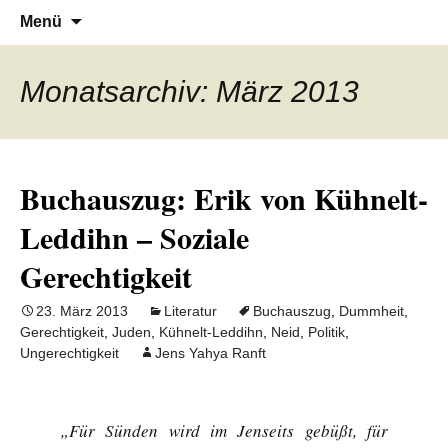
Denn die Gerechtigkeit ist die Grundlage
Al-Adala.de
Zum
Suchen
Menü
Inhalt
nach:
von allem
springen
Monatsarchiv: März 2013
Buchauszug: Erik von Kühnelt-
Leddihn – Soziale
Gerechtigkeit
23. März 2013
Literatur
Buchauszug
,
Dummheit
,
Gerechtigkeit
,
Juden
,
Kühnelt-Leddihn
,
Neid
,
Politik
,
Ungerechtigkeit
Jens Yahya Ranft
„Für Sünden wird im Jenseits gebüßt, für