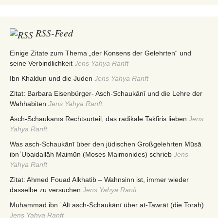
RSS-Feed
Einige Zitate zum Thema „der Konsens der Gelehrten“ und
seine Verbindlichkeit
Jens Yahya Ranft
Ibn Khaldun und die Juden
Jens Yahya Ranft
Zitat: Barbara Eisenbürger- Asch-Schaukānī und die Lehre der
Wahhabiten
Jens Yahya Ranft
Asch-Schaukānīs Rechtsurteil, das radikale Takfiris lieben
Jens
Yahya Ranft
Was asch-Schaukānī über den jüdischen Großgelehrten Mūsā
ibnʿUbaidallāh Maimūn (Moses Maimonides) schrieb
Jens
Yahya Ranft
Zitat: Ahmed Fouad Alkhatib – Wahnsinn ist, immer wieder
dasselbe zu versuchen
Jens Yahya Ranft
Muhammad ibn ʿAlī asch-Schaukānī über at-Tawrāt (die Torah)
Jens Yahya Ranft