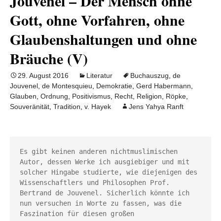
Jouvenel – Der Mensch ohne
Gott, ohne Vorfahren, ohne
Glaubenshaltungen und ohne
Bräuche (V)
29. August 2016
Literatur
Buchauszug
,
de
Jouvenel
,
de Montesquieu
,
Demokratie
,
Gerd Habermann
,
Glauben
,
Ordnung
,
Positivismus
,
Recht
,
Religion
,
Röpke
,
Souveränität
,
Tradition
,
v. Hayek
Jens Yahya Ranft
Es gibt keinen anderen nichtmuslimischen 
Autor, dessen Werke ich ausgiebiger und mit 
solcher Hingabe studierte, wie diejenigen des 
Wissenschaftlers und Philosophen Prof. 
Bertrand de Jouvenel. Sicherlich könnte ich 
nun versuchen in Worte zu fassen, was die 
Faszination für diesen großen 