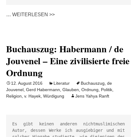
…
WEITERLESEN >>
Buchauszug: Habermann / de
Jouvenel – Eine zivilisierte freie
Ordnung
12. August 2016
Literatur
Buchauszug
,
de
Jouvenel
,
Gerd Habermann
,
Glauben
,
Ordnung
,
Politik
,
Religion
,
v. Hayek
,
Würdigung
Jens Yahya Ranft
Es gibt keinen anderen nichtmuslimischen 
Autor, dessen Werke ich ausgiebiger und mit 
solcher Hingabe studierte, wie diejenigen des 