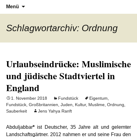
Denn die Gerechtigkeit ist die Grundlage
Al-Adala.de
Zum
Suchen
Menü
Inhalt
nach:
von allem
springen
Schlagwortarchiv: Ordnung
Urlaubseindrücke: Muslimische
und jüdische Stadtviertel in
England
1. November 2018
Fundstück
Eigentum
,
Fundstück
,
Großbritannien
,
Juden
,
Kultur
,
Muslime
,
Ordnung
,
Sauberkeit
Jens Yahya Ranft
Abduljabbar
*
ist Deutscher, 35 Jahre alt und gelernter
Landschaftsgärtner. 2012 nahmen er und seine Frau den