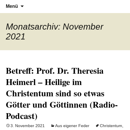
Denn die Gerechtigkeit ist die Grundlage
Al-Adala.de
Zum
Suchen
Menü
Inhalt
nach:
von allem
springen
Monatsarchiv: November
2021
Betreff: Prof. Dr. Theresia
Heimerl – Heilige im
Christentum sind so etwas
Götter und Göttinnen (Radio-
Podcast)
3. November 2021
Aus eigener Feder
Christentum
,