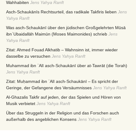
Wahhabiten
Jens Yahya Ranft
Asch-Schaukānīs Rechtsurteil, das radikale Takfiris lieben
Jens
Yahya Ranft
Was asch-Schaukānī über den jüdischen Großgelehrten Mūsā
ibnʿUbaidallāh Maimūn (Moses Maimonides) schrieb
Jens
Yahya Ranft
Zitat: Ahmed Fouad Alkhatib – Wahnsinn ist, immer wieder
dasselbe zu versuchen
Jens Yahya Ranft
Muhammad ibn ʿAlī asch-Schaukānī über at-Tawrāt (die Torah)
Jens Yahya Ranft
Zitat: Muḥammad ibn ʿAlī asch-Schaukānī – Es spricht der
Geringe, der Gefangene des Versäumnisses
Jens Yahya Ranft
Al-Ghazalis Takfir auf jeden, der das Spielen und Hören von
Musik verbietet
Jens Yahya Ranft
Über das Struggeln in der Religion und das Forschen auch
außerhalb des angeblichen Konsens
Jens Yahya Ranft