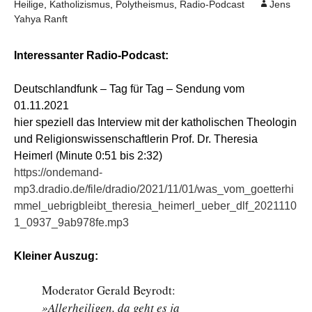
Heilige
,
Katholizismus
,
Polytheismus
,
Radio-Podcast
Jens
Yahya Ranft
Interessanter Radio-Podcast:
Deutschlandfunk – Tag für Tag – Sendung vom
01.11.2021
hier speziell das Interview mit der katholischen Theologin
und Religionswissenschaftlerin Prof. Dr. Theresia
Heimerl (Minute 0:51 bis 2:32)
https://ondemand-
mp3.dradio.de/file/dradio/2021/11/01/was_vom_goetterhi
mmel_uebrigbleibt_theresia_heimerl_ueber_dlf_2021110
1_0937_9ab978fe.mp3
Kleiner Auszug:
Moderator Gerald Beyrodt:
»Allerheiligen, da geht es ja