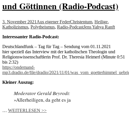
und Göttinnen (Radio-Podcast)
3. November 2021
Aus eigener Feder
Christentum
,
Heilige
,
Katholizismus
,
Polytheismus
,
Radio-Podcast
Jens Yahya Ranft
Interessanter Radio-Podcast:
Deutschlandfunk – Tag für Tag – Sendung vom 01.11.2021
hier speziell das Interview mit der katholischen Theologin und
Religionswissenschaftlerin Prof. Dr. Theresia Heimerl (Minute 0:51
bis 2:32)
https://ondemand-
mp3.dradio.de/file/dradio/2021/11/01/was_vom_goetterhimmel_uebr
Kleiner Auszug:
Moderator Gerald Beyrodt:
»Allerheiligen, da geht es ja
…
WEITERLESEN >>