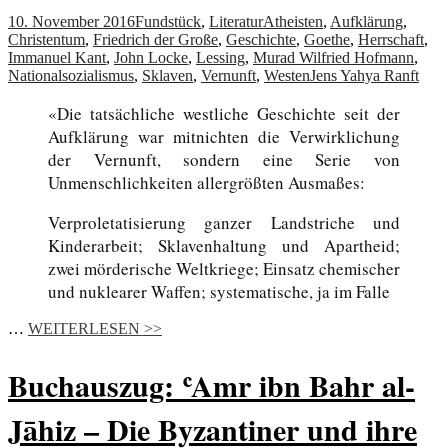
10. November 2016
Fundstück
,
Literatur
Atheisten
,
Aufklärung
,
Christentum
,
Friedrich der Große
,
Geschichte
,
Goethe
,
Herrschaft
,
Immanuel Kant
,
John Locke
,
Lessing
,
Murad Wilfried Hofmann
,
Nationalsozialismus
,
Sklaven
,
Vernunft
,
Westen
Jens Yahya Ranft
«Die tatsächliche westliche Geschichte seit der
Aufklärung war mitnichten die Verwirklichung
der Vernunft, sondern eine Serie von
Unmenschlichkeiten allergrößten Ausmaßes:
Verproletatisierung ganzer Landstriche und
Kinderarbeit; Sklavenhaltung und Apartheid;
zwei mörderische Weltkriege; Einsatz chemischer
und nuklearer Waffen; systematische, ja im Falle
…
WEITERLESEN >>
Buchauszug: ʿAmr ibn Bahr al-
Jāhiz – Die Byzantiner und ihre