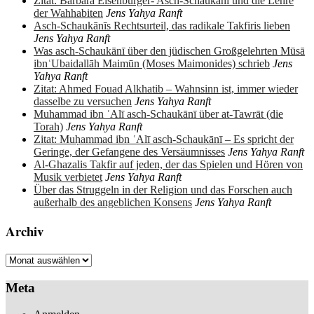
Zitat: Barbara Eisenbürger- Asch-Schaukānī und die Lehre
der Wahhabiten
Jens Yahya Ranft
Asch-Schaukānīs Rechtsurteil, das radikale Takfiris lieben
Jens Yahya Ranft
Was asch-Schaukānī über den jüdischen Großgelehrten Mūsā
ibnʿUbaidallāh Maimūn (Moses Maimonides) schrieb
Jens
Yahya Ranft
Zitat: Ahmed Fouad Alkhatib – Wahnsinn ist, immer wieder
dasselbe zu versuchen
Jens Yahya Ranft
Muhammad ibn ʿAlī asch-Schaukānī über at-Tawrāt (die
Torah)
Jens Yahya Ranft
Zitat: Muḥammad ibn ʿAlī asch-Schaukānī – Es spricht der
Geringe, der Gefangene des Versäumnisses
Jens Yahya Ranft
Al-Ghazalis Takfir auf jeden, der das Spielen und Hören von
Musik verbietet
Jens Yahya Ranft
Über das Struggeln in der Religion und das Forschen auch
außerhalb des angeblichen Konsens
Jens Yahya Ranft
Archiv
Archiv
Meta