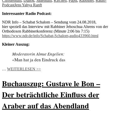
Christentum
,
Dialog
,
Judentum
,
Kirchen
,
Papst
,
Rabbiner
,
Radio-
Podcast
Jens Yahya Ranft
Interessanter Radio Podcast:
NDR Info – Schabat Schalom – Sendung vom 24.08.2018,
hier speziell das Interview mit Rabbiner Jehoschua Ahrens von der
Orthodoxen Rabbinerkonferenz (Minute 2:06 bis 7:15)
https://www.ndr.de/info/Schabat-Schalom,audio433960.html
Kleiner Auszug:
Moderatorin Almut Engelien:
«Man hat ja den Eindruck das
…
WEITERLESEN >>
Buchauszug: Gustave le Bon –
Der beträchtliche Einfluss der
Araber auf das Abendland