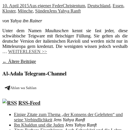
10. April 2015
Aus eigener Feder
Christentum
,
Deutschland
,
Essen
,
Kloster
,
Mönche
,
Sünden
Jens Yahya Ranft
von Yahya ibn Rainer
Unter dem Namen
Maultaschen
kennt sie fast jeder, diese
schwäbische Teigware mit fleischiger Füllung. Sie gelten als die
deutsche Version der italienischen Ravioli und werden nicht nur in
Mitteleuropa gern kredenzt. Die wenigsten wissen jedoch weshalb
…
WEITERLESEN >>
Beitragsnavigation
←
Ältere Beiträge
Al-Adala Telegram-Channel
Ahlan wa Sahlan
RSS-Feed
Einige Zitate zum Thema „der Konsens der Gelehrten“ und
seine Verbindlichkeit
Jens Yahya Ranft
Ibn Khaldun und die Juden
Jens Yahya Ranft