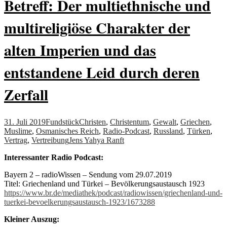
Betreff: Der multiethnische und
multireligiöse Charakter der
alten Imperien und das
entstandene Leid durch deren
Zerfall
31. Juli 2019
Fundstück
Christen
,
Christentum
,
Gewalt
,
Griechen
,
Muslime
,
Osmanisches Reich
,
Radio-Podcast
,
Russland
,
Türken
,
Vertrag
,
Vertreibung
Jens Yahya Ranft
Interessanter Radio Podcast:
Bayern 2 – radioWissen – Sendung vom 29.07.2019
Titel: Griechenland und Türkei – Bevölkerungsaustausch 1923
https://www.br.de/mediathek/podcast/radiowissen/griechenland-und-
tuerkei-bevoelkerungsaustausch-1923/1673288
Kleiner Auszug: