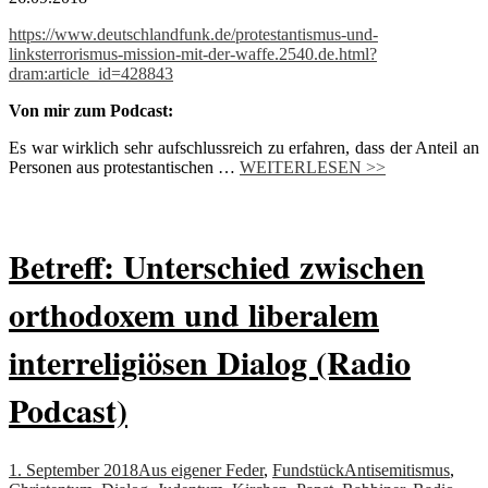
https://www.deutschlandfunk.de/protestantismus-und-
linksterrorismus-mission-mit-der-waffe.2540.de.html?
dram:article_id=428843
Von mir zum Podcast:
Es war wirklich sehr aufschlussreich zu erfahren, dass der Anteil an
Personen aus protestantischen …
WEITERLESEN >>
Betreff: Unterschied zwischen
orthodoxem und liberalem
interreligiösen Dialog (Radio
Podcast)
1. September 2018
Aus eigener Feder
,
Fundstück
Antisemitismus
,