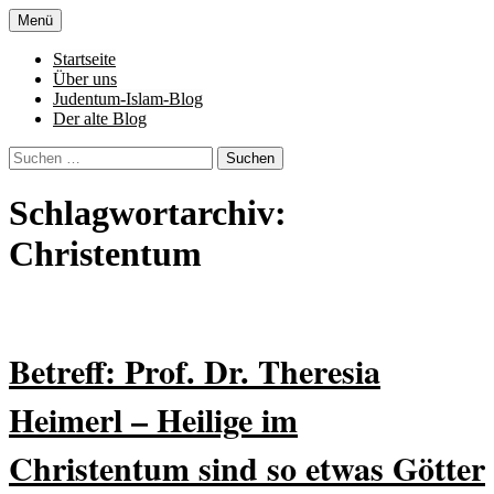
Zum
Menü
Inhalt
Denn die Gerechtigkeit ist die Grundlage
Al-Adala.de
springen
Startseite
von allem
Über uns
Judentum-Islam-Blog
Der alte Blog
Suchen
nach:
Schlagwortarchiv:
Christentum
Betreff: Prof. Dr. Theresia
Heimerl – Heilige im
Christentum sind so etwas Götter