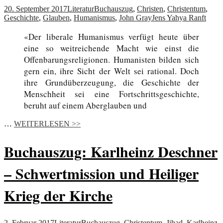
20. September 2017
Literatur
Buchauszug
,
Christen
,
Christentum
,
Geschichte
,
Glauben
,
Humanismus
,
John Gray
Jens Yahya Ranft
«Der liberale Humanismus verfügt heute über
eine so weitreichende Macht wie einst die
Offenbarungsreligionen. Humanisten bilden sich
gern ein, ihre Sicht der Welt sei rational. Doch
ihre Grundüberzeugung, die Geschichte der
Menschheit sei eine Fortschrittsgeschichte,
beruht auf einem Aberglauben und
…
WEITERLESEN >>
Buchauszug: Karlheinz Deschner
– Schwertmission und Heiliger
Krieg der Kirche
2. Februar 2017
Literatur
Buchauszug
,
Christentum
,
Jihad
,
Karlheinz