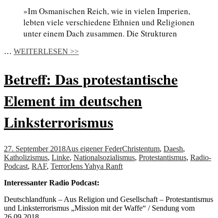
»Im Osmanischen Reich, wie in vielen Imperien,
lebten viele verschiedene Ethnien und Religionen
unter einem Dach zusammen. Die Strukturen
…
WEITERLESEN >>
Betreff: Das protestantische
Element im deutschen
Linksterrorismus
27. September 2018
Aus eigener Feder
Christentum
,
Daesh
,
Katholizismus
,
Linke
,
Nationalsozialismus
,
Protestantismus
,
Radio-
Podcast
,
RAF
,
Terror
Jens Yahya Ranft
Interessanter Radio Podcast:
Deutschlandfunk – Aus Religion und Gesellschaft – Protestantismus
und Linksterrorismus „Mission mit der Waffe“ / Sendung vom
26.09.2018