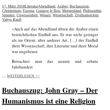
17. März 2018
Literatur
Abendland
,
Araber
,
Buchauszug
,
Christentum
,
Europa
,
Gustave le Bon
,
Morgenland
,
Philosophie
,
Spanien
,
Unwissenheit
,
Wissen
,
Wissenschaft
,
Zivilisation
Jens
Yahya Ranft
«Auch auf das Abendland übten die Araber einen
beträchtlichen Einfluß aus. Er war nicht geringer
als im Orient, aber anderer Art. […] der Einfluß
ihrer Wissenschaft, ihre Literatur und ihrer Moral
war ungeheuer.
Betrachtet man das neunte und zehnte
Jahrhundert
…
WEITERLESEN >>
Buchauszug: John Gray – Der
Humanismus ist eine Religion