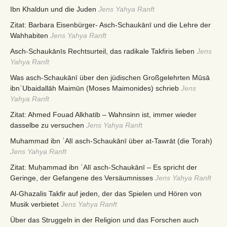
Ibn Khaldun und die Juden
Jens Yahya Ranft
Zitat: Barbara Eisenbürger- Asch-Schaukānī und die Lehre der
Wahhabiten
Jens Yahya Ranft
Asch-Schaukānīs Rechtsurteil, das radikale Takfiris lieben
Jens
Yahya Ranft
Was asch-Schaukānī über den jüdischen Großgelehrten Mūsā
ibnʿUbaidallāh Maimūn (Moses Maimonides) schrieb
Jens
Yahya Ranft
Zitat: Ahmed Fouad Alkhatib – Wahnsinn ist, immer wieder
dasselbe zu versuchen
Jens Yahya Ranft
Muhammad ibn ʿAlī asch-Schaukānī über at-Tawrāt (die Torah)
Jens Yahya Ranft
Zitat: Muḥammad ibn ʿAlī asch-Schaukānī – Es spricht der
Geringe, der Gefangene des Versäumnisses
Jens Yahya Ranft
Al-Ghazalis Takfir auf jeden, der das Spielen und Hören von
Musik verbietet
Jens Yahya Ranft
Über das Struggeln in der Religion und das Forschen auch