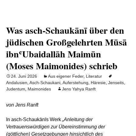
Was asch-Schaukānī über den
jüdischen Großgelehrten Mūsā
ibnʿUbaidallāh Maimūn
(Moses Maimonides) schrieb
24. Juni 2026
Aus eigener Feder
,
Literatur
Andalusien
,
Asch-Schaukani
,
Auferstehung
,
Häresie
,
Jenseits
,
Judentum
,
Maimonides
Jens Yahya Ranft
von Jens Ranft
In asch-Schaukānīs Werk
„Anleitung der
Vertrauenswürdigen zur Übereinstimmung der
(göttlichen) Gesetzgebungen hinsichtlich des