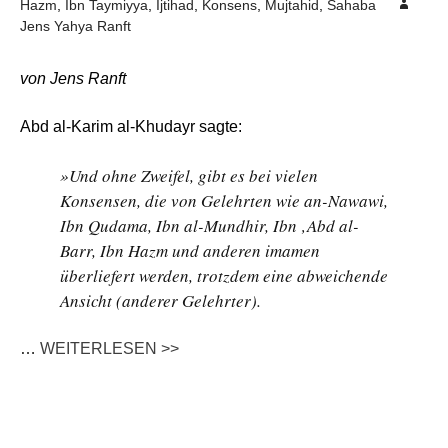
Hazm
,
Ibn Taymiyya
,
Ijtihad
,
Konsens
,
Mujtahid
,
Sahaba
Jens Yahya Ranft
von Jens Ranft
Abd al-Karim al-Khudayr sagte:
»Und ohne Zweifel, gibt es bei vielen
Konsensen, die von Gelehrten wie an-Nawawi,
Ibn Qudama, Ibn al-Mundhir, Ibn ‚Abd al-
Barr, Ibn Hazm und anderen imamen
überliefert werden, trotzdem eine abweichende
Ansicht (anderer Gelehrter).
…
WEITERLESEN >>