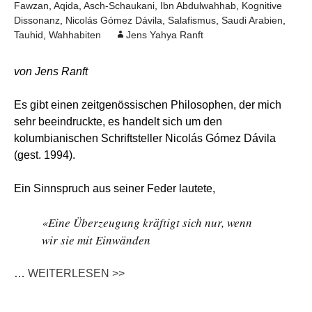
Fawzan
,
Aqida
,
Asch-Schaukani
,
Ibn Abdulwahhab
,
Kognitive
Dissonanz
,
Nicolás Gómez Dávila
,
Salafismus
,
Saudi Arabien
,
Tauhid
,
Wahhabiten
Jens Yahya Ranft
von Jens Ranft
Es gibt einen zeitgenössischen Philosophen, der mich
sehr beeindruckte, es handelt sich um den
kolumbianischen Schriftsteller Nicolás Gómez Dávila
(gest. 1994).
Ein Sinnspruch aus seiner Feder lautete,
«Eine Überzeugung kräftigt sich nur, wenn
wir sie mit Einwänden
…
WEITERLESEN >>