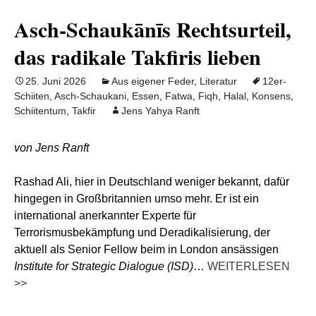
Asch-Schaukānīs Rechtsurteil,
das radikale Takfiris lieben
25. Juni 2026
Aus eigener Feder
,
Literatur
12er-
Schiiten
,
Asch-Schaukani
,
Essen
,
Fatwa
,
Fiqh
,
Halal
,
Konsens
,
Schiitentum
,
Takfir
Jens Yahya Ranft
von Jens Ranft
Rashad Ali, hier in Deutschland weniger bekannt, dafür
hingegen in Großbritannien umso mehr.
Er
ist ein
international anerkannter Experte für
Terrorismusbekämpfung und Deradikalisierung, der
aktuell als Senior Fellow beim in London ansässigen
Institute for Strategic Dialogue (ISD)
…
WEITERLESEN
>>