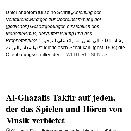
Unter anderem für seine Schrift
„Anleitung der
Vertrauenswürdigen zur Übereinstimmung der
(göttlichen) Gesetzgebungen hinsichtlich des
Monotheismus, der Auferstehung und des
Prophetentums.“
(ارشاد الثقات الى اتفاق الشرائع على التوحيد
والمعاد والنبوات) studierte asch-Schaukani (gest. 1834) die
Offenbarungsschriften der …
WEITERLESEN >>
Al-Ghazalis Takfir auf jeden,
der das Spielen und Hören von
Musik verbietet
22. Juni 2026
Aus eigener Feder
,
Literatur
Abu