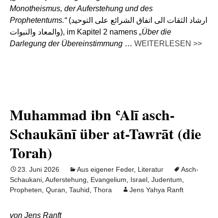
Monotheismus, der Auferstehung und des
Prophetentums.“
(ارشاد الثقات الى اتفاق الشرائع على التوحيد
والمعاد والنبوات), im Kapitel 2 namens
„Über die
Darlegung der Übereinstimmung
…
WEITERLESEN >>
Muhammad ibn ʿAlī asch-
Schaukānī über at-Tawrāt (die
Torah)
23. Juni 2026
Aus eigener Feder
,
Literatur
Asch-
Schaukani
,
Auferstehung
,
Evangelium
,
Israel
,
Judentum
,
Propheten
,
Quran
,
Tauhid
,
Thora
Jens Yahya Ranft
von Jens Ranft