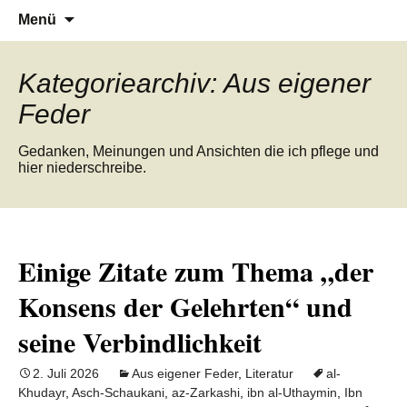
Denn die Gerechtigkeit ist die Grundlage
Al-Adala.de
Zum
Suchen
Menü
Inhalt
nach:
von allem
springen
Kategoriearchiv: Aus eigener
Feder
Gedanken, Meinungen und Ansichten die ich pflege und
hier niederschreibe.
Einige Zitate zum Thema „der
Konsens der Gelehrten“ und
seine Verbindlichkeit
2. Juli 2026
Aus eigener Feder
,
Literatur
al-
Khudayr
,
Asch-Schaukani
,
az-Zarkashi
,
ibn al-Uthaymin
,
Ibn