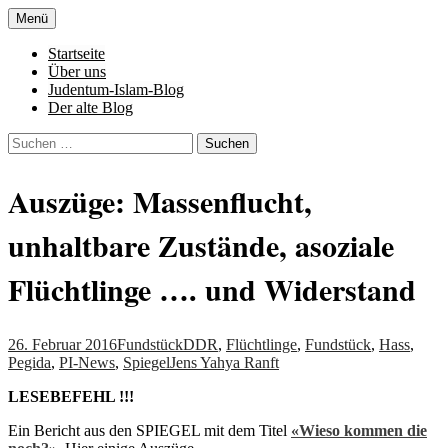
Zum
Menü
Inhalt
Denn die Gerechtigkeit ist die Grundlage
Al-Adala.de
springen
Startseite
von allem
Über uns
Judentum-Islam-Blog
Der alte Blog
Suchen
nach:
Auszüge: Massenflucht,
unhaltbare Zustände, asoziale
Flüchtlinge …. und Widerstand
26. Februar 2016
Fundstück
DDR
,
Flüchtlinge
,
Fundstück
,
Hass
,
Pegida
,
PI-News
,
Spiegel
Jens Yahya Ranft
LESEBEFEHL !!!
Ein Bericht aus den SPIEGEL mit dem Titel
«
Wieso kommen die