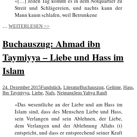
«[…] Jeden Tag kommt es in dem Notquartier zu
Streit und Schlägereien, und nachts kann der
Mann kaum schlafen, weil Betrunkene
…
WEITERLESEN >>
Buchauszug: Ahmad ibn
Taymiyya – Liebe und Hass im
Islam
24. Dezember 2015
Fundstück
,
Literatur
Buchauszug
,
Gelüste
,
Hass
,
Ibn Taymiyya
,
Liebe
,
Nafs
,
Neigung
Jens Yahya Ranft
«Das wesentliche an der Liebe und am Hass im
Islam sind, dass des Menschen Liebe und Hass,
sein Verlangen und sein Ablehnen, der Liebe,
dem Verlangen und der Ablehnung Allahs (t)
entspricht, und dass er entsprechend seiner Kraft