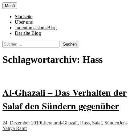
Zum
Menü
Inhalt
Denn die Gerechtigkeit ist die Grundlage
Al-Adala.de
springen
Startseite
von allem
Über uns
Judentum-Islam-Blog
Der alte Blog
Suchen
nach:
Schlagwortarchiv: Hass
Al-Ghazali – Das Verhalten der
Salaf den Sündern gegenüber
24. Dezember 2019
Literatur
al-Ghazali
,
Hass
,
Salaf
,
Sünden
Jens
Yahya Ranft