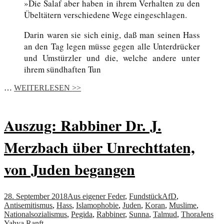
»Die Salaf aber haben in ihrem Verhalten zu den
Übeltätern verschiedene Wege eingeschlagen.
Darin waren sie sich einig, daß man seinen Hass
an den Tag legen müsse gegen alle Unterdrücker
und Umstürzler und die, welche andere unter
ihrem sündhaften Tun
…
WEITERLESEN >>
Auszug: Rabbiner Dr. J.
Merzbach über Unrechttaten,
von Juden begangen
28. September 2018
Aus eigener Feder
,
Fundstück
AfD
,
Antisemitismus
,
Hass
,
Islamophobie
,
Juden
,
Koran
,
Muslime
,
Nationalsozialismus
,
Pegida
,
Rabbiner
,
Sunna
,
Talmud
,
Thora
Jens
Yahya Ranft