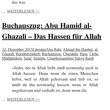
das was
…
WEITERLESEN >>
Buchauszug: Abu Hamid al-
Ghazali – Das Hassen für Allah
22. Dezember 2015
Literatur
Abu Bakr
,
Ahmad ibn Hanbal
,
al-
Ghazali
,
Barmherzigkeit
,
Buchauszug
,
Charakter
,
Hass
,
Liebe
,
Mildtätigkeit
,
Salaf
,
Sünden
,
Ungehorsam
Jens Yahya Ranft
«Jeder, der in Allah liebt, muß notwendig auch in
Allah hassen. Denn wenn du einen Menschen
liebst, weil er Allah gehorsam und lieb ist, so
mußt du ihn notwendig hassen, wenn er Allah
ungehorsam und verhaßt ist, denn wenn die
…
WEITERLESEN >>