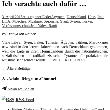
Ich verachte euch dafür …
3. April 2015
Aus eigener Feder
Ägypten
,
Deutschland
,
Hass
,
Irak
,
LKA
,
Moschee
,
Muslime
,
Spionage
,
Staat
,
Syrien
,
Türkei
,
Verfassungsschutz
Jens Yahya Ranft
von Yahya ibn Rainer
Viele Libyer, Syrer, Iraker, Tunesier, Ägypter, Türken, Marokkaner
usw. sind in den letzten Jahrzehnten nach Deutschland gekommen,
weil die Lage in ihren Heimatländern durch die nationalistischen,
sozialistischen und radikallaizistischen Tyrannen für praktizierende
Muslime sehr schwer wurde. …
WEITERLESEN >>
Beitragsnavigation
←
Ältere Beiträge
Al-Adala Telegram-Channel
Ahlan wa Sahlan
RSS-Feed
Einige Zitate zum Thema „der Konsens der Gelehrten“ und