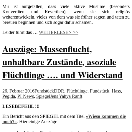
Mir ist aufgefallen, dass viele aktive Muslime (besonders
Konvertiten und Revertiten), wenn sie sich religiös
weiterentwickeln, vieles von dem was sie früher sagten und taten zu
bereuen beginnen und sich sogar dafür schämen.
Leider führt das …
WEITERLESEN >>
Auszüge: Massenflucht,
unhaltbare Zustände, asoziale
Flüchtlinge …. und Widerstand
26. Februar 2016
Fundstück
DDR
,
Flüchtlinge
,
Fundstück
,
Hass
,
Pegida
,
PI-News
,
Spiegel
Jens Yahya Ranft
LESEBEFEHL !!!
Ein Bericht aus den SPIEGEL mit dem Titel
«
Wieso kommen die
noch?»
. Hier einige Auszüge