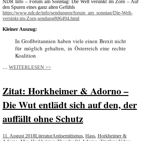
NDR Info – Forum am Sonntag: Die Welt versinkt im Zorn – Auf
den Spuren eines ganz alten Gefühls
https://www.ndr.de/info/sendungen/forum_am_sonntag/Die-Welt-
versinkt-im-Zorn,sendung806494.html
Kleiner Auszug:
In Großbritannien haben viele einen Brexit nicht
für möglich gehalten, in Österreich eine rechte
Koalition
…
WEITERLESEN >>
Zitat: Horkheimer & Adorno –
Die Wut entlädt sich auf den, der
auffällt ohne Schutz
11. August 2018
Literatur
Antisemitismus
,
Hass
,
Horkheimer &