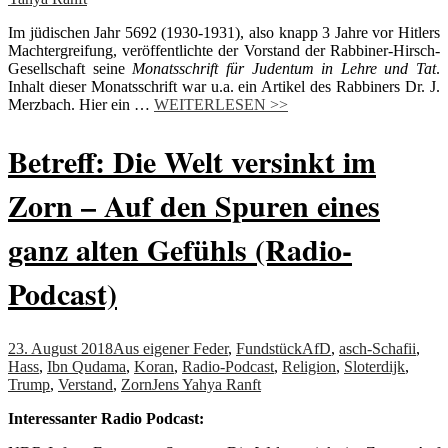
Im jüdischen Jahr 5692 (1930-1931), also knapp 3 Jahre vor Hitlers
Machtergreifung, veröffentlichte der Vorstand der Rabbiner-Hirsch-
Gesellschaft seine
Monatsschrift für Judentum in Lehre und Tat
.
Inhalt dieser Monatsschrift war u.a. ein Artikel des Rabbiners Dr. J.
Merzbach. Hier ein …
WEITERLESEN >>
Betreff: Die Welt versinkt im
Zorn – Auf den Spuren eines
ganz alten Gefühls (Radio-
Podcast)
23. August 2018
Aus eigener Feder
,
Fundstück
AfD
,
asch-Schafii
,
Hass
,
Ibn Qudama
,
Koran
,
Radio-Podcast
,
Religion
,
Sloterdijk
,
Trump
,
Verstand
,
Zorn
Jens Yahya Ranft
Interessanter Radio Podcast: