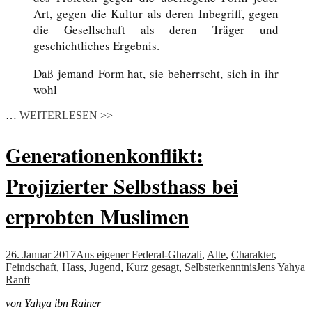
Art, gegen die Kultur als deren Inbegriff, gegen
die Gesellschaft als deren Träger und
geschichtliches Ergebnis.
Daß jemand Form hat, sie beherrscht, sich in ihr
wohl
…
WEITERLESEN >>
Generationenkonflikt:
Projizierter Selbsthass bei
erprobten Muslimen
26. Januar 2017
Aus eigener Feder
al-Ghazali
,
Alte
,
Charakter
,
Feindschaft
,
Hass
,
Jugend
,
Kurz gesagt
,
Selbsterkenntnis
Jens Yahya
Ranft
von Yahya ibn Rainer