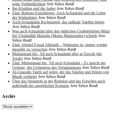
seine Verbindlichkeit
Jens Yahya Ranft
Ibn Khaldun und die Juden
Jens Yahya Ranft
Zitat: Barbara Eisenbürger- Asch-Schaukānī und die Lehre
der Wahhabiten
Jens Yahya Ranft
Asch-Schaukānīs Rechtsurteil, das radikale Takfiris lieben
Jens Yahya Ranft
Was asch-Schaukānī über den jüdischen Großgelehrten Mūsā
ibnʿUbaidallāh Maimūn (Moses Maimonides) schrieb
Jens
Yahya Ranft
Zitat: Ahmed Fouad Alkhatib – Wahnsinn ist, immer wieder
dasselbe zu versuchen
Jens Yahya Ranft
Muhammad ibn ʿAlī asch-Schaukānī über at-Tawrāt (die
Torah)
Jens Yahya Ranft
Zitat: Muḥammad ibn ʿAlī asch-Schaukānī – Es spricht der
Geringe, der Gefangene des Versäumnisses
Jens Yahya Ranft
Al-Ghazalis Takfir auf jeden, der das Spielen und Hören von
Musik verbietet
Jens Yahya Ranft
Über das Struggeln in der Religion und das Forschen auch
außerhalb des angeblichen Konsens
Jens Yahya Ranft
Archiv
Archiv