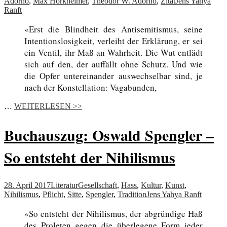
Adorno
,
Max Horkheimer
,
Theodor W. Adorno
,
Zitat
Jens Yahya
Ranft
«Erst die Blindheit des Antisemitismus, seine
Intentionslosigkeit, verleiht der Erklärung, er sei
ein Ventil, ihr Maß an Wahrheit. Die Wut entlädt
sich auf den, der auffällt ohne Schutz. Und wie
die Opfer untereinander auswechselbar sind, je
nach der Konstellation: Vagabunden,
…
WEITERLESEN >>
Buchauszug: Oswald Spengler –
So entsteht der Nihilismus
28. April 2017
Literatur
Gesellschaft
,
Hass
,
Kultur
,
Kunst
,
Nihilismus
,
Pflicht
,
Sitte
,
Spengler
,
Tradition
Jens Yahya Ranft
«So entsteht der Nihilismus, der abgründige Haß
des Proleten gegen die überlegene Form jeder