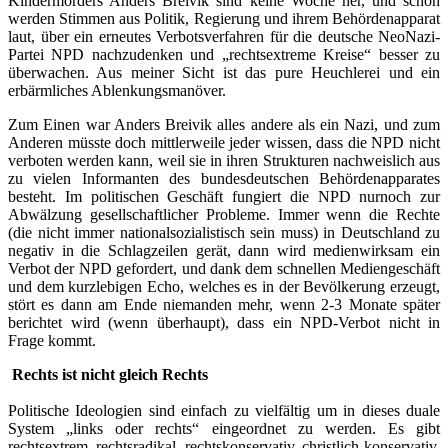
Kindermörders Anders Breivik sind keine Woche her, und schon
werden Stimmen aus Politik, Regierung und ihrem Behördenapparat
laut, über ein erneutes Verbotsverfahren für die deutsche NeoNazi-
Partei NPD nachzudenken und „rechtsextreme Kreise“ besser zu
überwachen. Aus meiner Sicht ist das pure Heuchlerei und ein
erbärmliches Ablenkungsmanöver.
Zum Einen war Anders Breivik alles andere als ein Nazi, und zum
Anderen müsste doch mittlerweile jeder wissen, dass die NPD nicht
verboten werden kann, weil sie in ihren Strukturen nachweislich aus
zu vielen Informanten des bundesdeutschen Behördenapparates
besteht. Im politischen Geschäft fungiert die NPD nurnoch zur
Abwälzung gesellschaftlicher Probleme. Immer wenn die Rechte
(die nicht immer nationalsozialistisch sein muss) in Deutschland zu
negativ in die Schlagzeilen gerät, dann wird medienwirksam ein
Verbot der NPD gefordert, und dank dem schnellen Mediengeschäft
und dem kurzlebigen Echo, welches es in der Bevölkerung erzeugt,
stört es dann am Ende niemanden mehr, wenn 2-3 Monate später
berichtet wird (wenn überhaupt), dass ein NPD-Verbot nicht in
Frage kommt.
Rechts ist nicht gleich Rechts
.
Politische Ideologien sind einfach zu vielfältig um in dieses duale
System „links oder rechts“ eingeordnet zu werden. Es gibt
rechtsextrem, rechtsradikal, rechtskonservativ, christlich-konservativ,