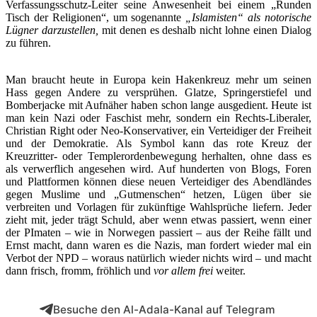
Verfassungsschutz-Leiter seine Anwesenheit bei einem „Runden
Tisch der Religionen“, um sogenannte
„Islamisten“ als notorische
Lügner darzustellen,
mit denen es deshalb nicht lohne einen Dialog
zu führen.
.
Man braucht heute in Europa kein Hakenkreuz mehr um seinen
Hass gegen Andere zu versprühen. Glatze, Springerstiefel und
Bomberjacke mit Aufnäher haben schon lange ausgedient. Heute ist
man kein Nazi oder Faschist mehr, sondern ein Rechts-Liberaler,
Christian Right oder Neo-Konservativer, ein Verteidiger der Freiheit
und der Demokratie. Als Symbol kann das rote Kreuz der
Kreuzritter- oder Templerordenbewegung herhalten, ohne dass es
als verwerflich angesehen wird. Auf hunderten von Blogs, Foren
und Plattformen können diese neuen Verteidiger des Abendländes
gegen Muslime und „Gutmenschen“ hetzen, Lügen über sie
verbreiten und Vorlagen für zukünftige Wahlsprüche liefern. Jeder
zieht mit, jeder trägt Schuld, aber wenn etwas passiert, wenn einer
der PImaten – wie in Norwegen passiert – aus der Reihe fällt und
Ernst macht, dann waren es die Nazis, man fordert wieder mal ein
Verbot der NPD – woraus natürlich wieder nichts wird – und macht
dann frisch, fromm, fröhlich und
vor allem frei
weiter.
Besuche den Al-Adala-Kanal auf Telegram