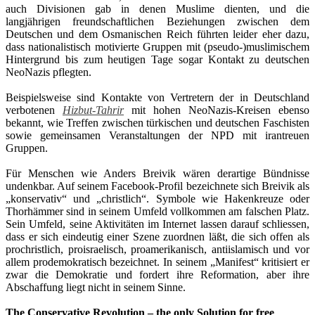
auch Divisionen gab in denen Muslime dienten, und die
langjährigen freundschaftlichen Beziehungen zwischen dem
Deutschen und dem Osmanischen Reich führten leider eher dazu,
dass nationalistisch motivierte Gruppen mit (pseudo-)muslimischem
Hintergrund bis zum heutigen Tage sogar Kontakt zu deutschen
NeoNazis pflegten.
.
Beispielsweise sind Kontakte von Vertretern der in Deutschland
verbotenen
Hizbut-Tahrir
mit hohen NeoNazis-Kreisen ebenso
bekannt, wie Treffen zwischen türkischen und deutschen Faschisten
sowie gemeinsamen Veranstaltungen der NPD mit irantreuen
Gruppen.
.
Für Menschen wie Anders Breivik wären derartige Bündnisse
undenkbar. Auf seinem Facebook-Profil bezeichnete sich Breivik als
„konservativ“ und „christlich“. Symbole wie Hakenkreuze oder
Thorhämmer sind in seinem Umfeld vollkommen am falschen Platz.
Sein Umfeld, seine Aktivitäten im Internet lassen darauf schliessen,
dass er sich eindeutig einer Szene zuordnen läßt, die sich offen als
prochristlich, proisraelisch, proamerikanisch, antiislamisch und vor
allem prodemokratisch bezeichnet. In seinem „Manifest“ kritisiert er
zwar die Demokratie und fordert ihre Reformation, aber ihre
Abschaffung liegt nicht in seinem Sinne.
.
The Conservative Revolution – the only Solution for free