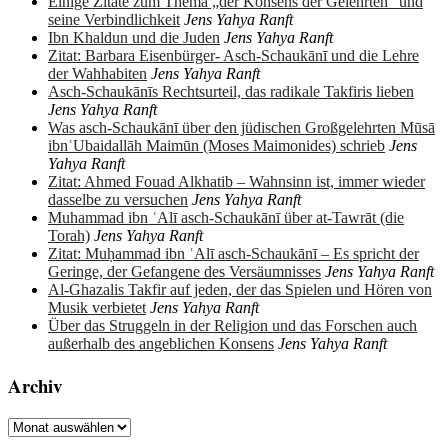
Einige Zitate zum Thema „der Konsens der Gelehrten“ und
seine Verbindlichkeit
Jens Yahya Ranft
Ibn Khaldun und die Juden
Jens Yahya Ranft
Zitat: Barbara Eisenbürger- Asch-Schaukānī und die Lehre
der Wahhabiten
Jens Yahya Ranft
Asch-Schaukānīs Rechtsurteil, das radikale Takfiris lieben
Jens Yahya Ranft
Was asch-Schaukānī über den jüdischen Großgelehrten Mūsā
ibnʿUbaidallāh Maimūn (Moses Maimonides) schrieb
Jens
Yahya Ranft
Zitat: Ahmed Fouad Alkhatib – Wahnsinn ist, immer wieder
dasselbe zu versuchen
Jens Yahya Ranft
Muhammad ibn ʿAlī asch-Schaukānī über at-Tawrāt (die
Torah)
Jens Yahya Ranft
Zitat: Muḥammad ibn ʿAlī asch-Schaukānī – Es spricht der
Geringe, der Gefangene des Versäumnisses
Jens Yahya Ranft
Al-Ghazalis Takfir auf jeden, der das Spielen und Hören von
Musik verbietet
Jens Yahya Ranft
Über das Struggeln in der Religion und das Forschen auch
außerhalb des angeblichen Konsens
Jens Yahya Ranft
Archiv
Archiv