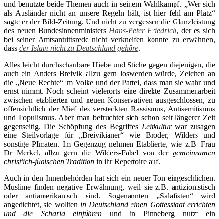
und benutzte beide Themen auch in seinem Wahlkampf. „Wer sich
als Ausländer nicht an unsere Regeln hält, ist hier fehl am Platz“
sagte er der Bild-Zeitung. Und nicht zu vergessen die Glanzleistung
des neuen Bundesinnenministers
Hans-Peter Friedrich
, der es sich
bei seiner Amtsantrittsrede nicht verkneifen konnte zu erwähnen,
dass
der Islam nicht zu Deutschland gehöre
.
Alles leicht durchschaubare Hiebe und Stiche gegen diejenigen, die
auch ein Anders Breivik allzu gern loswerden würde, Zeichen an
die „Neue Rechte“ im Volke und der Partei, dass man sie wahr und
ernst nimmt. Noch scheint vielerorts eine direkte Zusammenarbeit
zwischen etablierten und neuen Konservativen ausgeschlossen, zu
offensichtlich der Mief des versteckten Rassismus, Antisemitismus
und Populismus. Aber man befruchtet sich schon seit längerer Zeit
gegenseitig. Die Schöpfung des Begriffes
Leitkultur
war zusagen
eine Steilvorlage für „Breivikianer“ wie Broder, Wilders und
sonstige PImaten. Im Gegenzug nehmen Etablierte, wie z.B. Frau
Dr Merkel, allzu gern die Wilders-Fabel von der
gemeinsamen
christlich-jüdischen Tradition
in ihr Repertoire auf.
Auch in den Innenbehörden hat sich ein neuer Ton eingeschlichen.
Muslime finden negative Erwähnung, weil sie z.B. antizionistisch
oder antiamerikanisch sind. Sogenannten „Salafisten“ wird
angedichtet, sie wollten
in Deutschland einen Gottesstaat errichten
und die Scharia einführen
und in Pinneberg nutzt ein