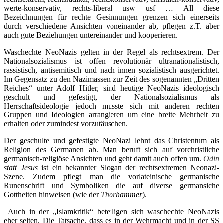
werte-konservativ, rechts-liberal usw usf … All diese
Bezeichnungen für rechte Gesinnungen grenzen sich einerseits
durch verschiedene Ansichten voneinander ab, pflegen z.T. aber
auch gute Beziehungen untereinander und kooperieren.
Waschechte NeoNazis gelten in der Regel als rechtsextrem. Der
Nationalsozialismus ist offen revolutionär ultranationalistisch,
rassistisch, antisemitisch und nach innen sozialistisch ausgerichtet.
Im Gegensatz zu den Nazimassen zur Zeit des sogenannten „Dritten
Reiches“ unter Adolf Hitler, sind heutige NeoNazis ideologisch
geschult und gefestigt, der Nationalsozialismus als
Herrschaftsideologie jedoch musste sich mit anderen rechten
Gruppen und Ideologien arrangieren um eine breite Mehrheit zu
erhalten oder zumindest vorzutäuschen.
Der geschulte und gefestigte NeoNazi lehnt das Christentum als
Religion des Germanen ab. Man beruft sich auf vorchristliche
germanisch-religiöse Ansichten und geht damit auch offen um.
Odin
statt Jesus
ist ein bekannter Slogan der rechtsextremen Neonazi-
Szene. Zudem pflegt man die vorlateinische germanische
Runenschrift und Symboliken die auf diverse germansiche
Gottheiten hinweisen (wie der
Thor
hammer
).
Auch in der „Islamkritik“ beteiligen sich waschechte NeoNazis
eher selten. Die Tatsache, dass es in der Wehrmacht und in der SS