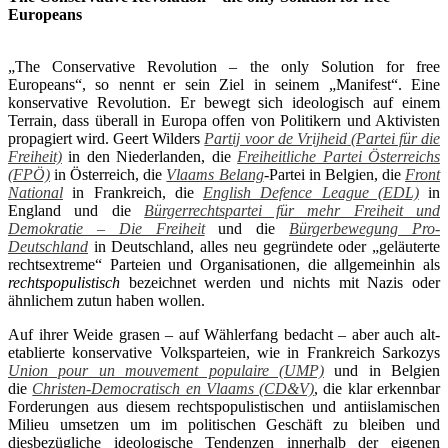
Europeans
.
„The Conservative Revolution – the only Solution for free
Europeans“, so nennt er sein Ziel in seinem „Manifest“. Eine
konservative Revolution. Er bewegt sich ideologisch auf einem
Terrain, dass überall in Europa offen von Politikern und Aktivisten
propagiert wird. Geert Wilders
Partij voor de Vrijheid
(Partei für die
Freiheit)
in den Niederlanden, die
Freiheitliche Partei Österreichs
(FPÖ)
in Österreich, die
Vlaams Belang
-Partei in Belgien, die
Front
National
in Frankreich, die
English Defence League (EDL)
in
England und die
Bürgerrechtspartei für mehr Freiheit und
Demokratie – Die Freiheit
und die
Bürgerbewegung Pro-
Deutschland
in Deutschland, alles neu gegründete oder „geläuterte
rechtsextreme“ Parteien und Organisationen, die allgemeinhin als
rechtspopulistisch
bezeichnet werden und nichts mit Nazis oder
ähnlichem zutun haben wollen.
Auf ihrer Weide grasen – auf Wählerfang bedacht – aber auch alt-
etablierte konservative Volksparteien, wie in Frankreich Sarkozys
Union pour un mouvement populaire (UMP)
und in Belgien
die
Christen-Democratisch en Vlaams (CD&V)
, die klar erkennbar
Forderungen aus diesem rechtspopulistischen und antiislamischen
Milieu umsetzen um im politischen Geschäft zu bleiben und
diesbezügliche ideologische Tendenzen innerhalb der eigenen