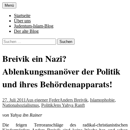
Zum
Menü
Inhalt
Denn die Gerechtigkeit ist die Grundlage
Al-Adala.de
springen
Startseite
von allem
Über uns
Judentum-Islam-Blog
Der alte Blog
Suchen
nach:
Breivik ein Nazi?
Ablenkungsmanöver der Politik
und ihres Behördenapparats!
27. Juli 2011
Aus eigener Feder
Anders Breivik
,
Islamophobie
,
Nationalsozialismus
,
Politik
Jens Yahya Ranft
von Yahya ibn Rainer
Die feigen Terroranschläge des radikal-christianistischen