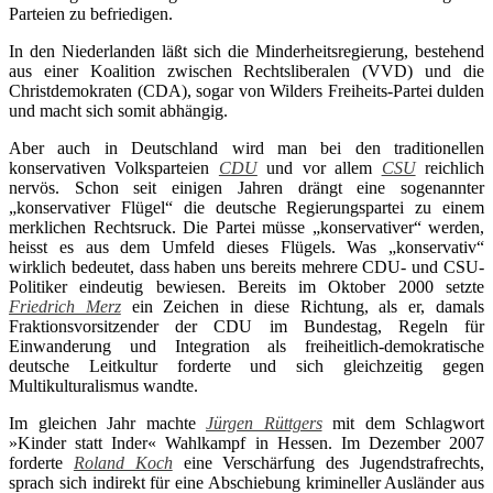
Parteien zu befriedigen.
In den Niederlanden läßt sich die Minderheitsregierung, bestehend
aus einer Koalition zwischen Rechtsliberalen (VVD) und die
Christdemokraten (CDA), sogar von Wilders Freiheits-Partei dulden
und macht sich somit abhängig.
Aber auch in Deutschland wird man bei den traditionellen
konservativen Volksparteien
CDU
und vor allem
CSU
reichlich
nervös. Schon seit einigen Jahren drängt eine sogenannter
„konservativer Flügel“ die deutsche Regierungspartei zu einem
merklichen Rechtsruck. Die Partei müsse „konservativer“ werden,
heisst es aus dem Umfeld dieses Flügels. Was „konservativ“
wirklich bedeutet, dass haben uns bereits mehrere CDU- und CSU-
Politiker eindeutig bewiesen. Bereits im Oktober 2000 setzte
Friedrich Merz
ein Zeichen in diese Richtung, als er, damals
Fraktionsvorsitzender der CDU im Bundestag, Regeln für
Einwanderung und Integration als freiheitlich-demokratische
deutsche Leitkultur forderte und sich gleichzeitig gegen
Multikulturalismus wandte.
Im gleichen Jahr machte
Jürgen Rüttgers
mit dem Schlagwort
»Kinder statt Inder« Wahlkampf in Hessen. Im Dezember 2007
forderte
Roland Koch
eine Verschärfung des Jugendstrafrechts,
sprach sich indirekt für eine Abschiebung krimineller Ausländer aus