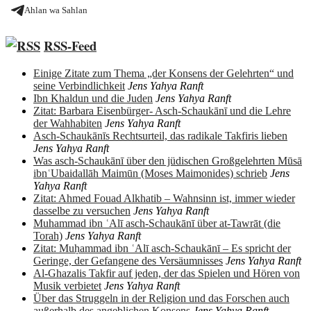
Ahlan wa Sahlan
RSS-Feed
Einige Zitate zum Thema „der Konsens der Gelehrten“ und
seine Verbindlichkeit
Jens Yahya Ranft
Ibn Khaldun und die Juden
Jens Yahya Ranft
Zitat: Barbara Eisenbürger- Asch-Schaukānī und die Lehre
der Wahhabiten
Jens Yahya Ranft
Asch-Schaukānīs Rechtsurteil, das radikale Takfiris lieben
Jens Yahya Ranft
Was asch-Schaukānī über den jüdischen Großgelehrten Mūsā
ibnʿUbaidallāh Maimūn (Moses Maimonides) schrieb
Jens
Yahya Ranft
Zitat: Ahmed Fouad Alkhatib – Wahnsinn ist, immer wieder
dasselbe zu versuchen
Jens Yahya Ranft
Muhammad ibn ʿAlī asch-Schaukānī über at-Tawrāt (die
Torah)
Jens Yahya Ranft
Zitat: Muḥammad ibn ʿAlī asch-Schaukānī – Es spricht der
Geringe, der Gefangene des Versäumnisses
Jens Yahya Ranft
Al-Ghazalis Takfir auf jeden, der das Spielen und Hören von
Musik verbietet
Jens Yahya Ranft
Über das Struggeln in der Religion und das Forschen auch
außerhalb des angeblichen Konsens
Jens Yahya Ranft