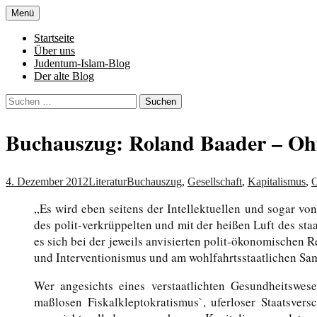
Zum
Menü
Inhalt
Denn die Gerechtigkeit ist die Grundlage 
Al-Adala.de
springen
Startseite
Über uns
Judentum-Islam-Blog
Der alte Blog
Suchen
nach:
Buchauszug: Roland Baader – Ohne
4. Dezember 2012
Literatur
Buchauszug
,
Gesellschaft
,
Kapitalismus
,
„Es wird eben seitens der Intellektuellen und sogar 
des polit-verkrüppelten und mit der heißen Luft des st
es sich bei der jeweils anvisierten polit-ökonomischen R
und Interventionismus und am wohlfahrtsstaatlichen Samtp
Wer angesichts eines verstaatlichten Gesundheitswesen
maßlosen Fiskalkleptokratismus`, uferloser Staatsve