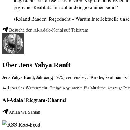
angesichts all dessen noch vom Kapitalismus redet u
jeglicher Realitätssinn anhanden gekommen sein.“
(Roland Baader, Totgedacht – Warum Intellektuelle unser
Besuche den Al-Adala-Kanal auf Telegram
Über Jens Yahya Ranft
Jens Yahya Ranft, Jahrgang 1975, verheiratet, 3 Kinder, kaufmännis
Beitragsnavigation
←
Liberales Waffenrecht: Einige Argumente für Muslime
Auszug: Pete
Al-Adala Telegram-Channel
Ahlan wa Sahlan
RSS-Feed