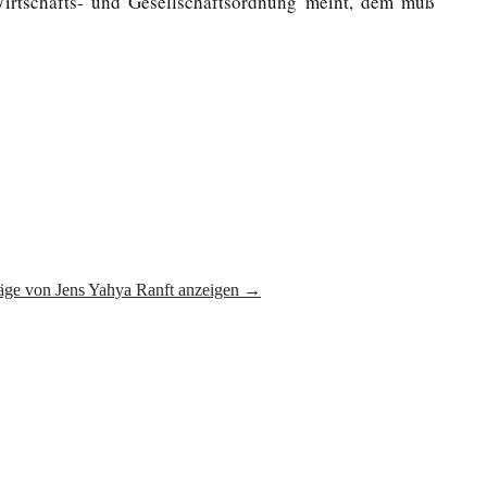
Wirtschafts- und Gesellschaftsordnung meint, dem muß
räge von Jens Yahya Ranft anzeigen
→