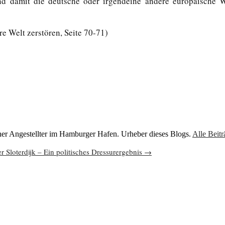
nd damit die deutsche oder irgendeine andere europäische 
e Welt zerstören, Seite 70-71)
cher Angestellter im Hamburger Hafen. Urheber dieses Blogs.
Alle Beit
r Sloterdijk – Ein politisches Dressurergebnis
→