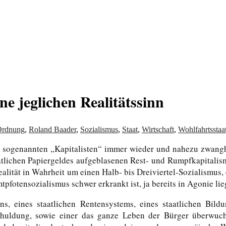
von allem
 jeglichen Realitätssinn
Ordnung
,
Roland Baader
,
Sozialismus
,
Staat
,
Wirtschaft
,
Wohlfahrtsstaa
von sogenannten „Kapitalisten“ immer wieder und nahezu zwang
aatlichen Papiergeldes aufgeblasenen Rest- und Rumpfkapitali
ealität in Wahrheit um einen Halb- bis Dreiviertel-Sozialismus
fotensozialismus schwer erkrankt ist, ja bereits in Agonie lie
s, eines staatlichen Rentensystems, eines staatlichen Bildu
rschuldung, sowie einer das ganze Leben der Bürger überwuch