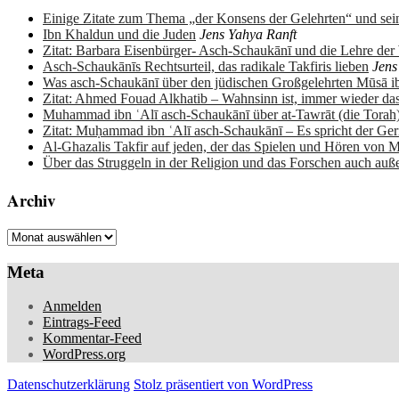
Einige Zitate zum Thema „der Konsens der Gelehrten“ und sein
Ibn Khaldun und die Juden
Jens Yahya Ranft
Zitat: Barbara Eisenbürger- Asch-Schaukānī und die Lehre de
Asch-Schaukānīs Rechtsurteil, das radikale Takfiris lieben
Jens
Was asch-Schaukānī über den jüdischen Großgelehrten Mūsā 
Zitat: Ahmed Fouad Alkhatib – Wahnsinn ist, immer wieder da
Muhammad ibn ʿAlī asch-Schaukānī über at-Tawrāt (die Torah
Zitat: Muḥammad ibn ʿAlī asch-Schaukānī – Es spricht der Ge
Al-Ghazalis Takfir auf jeden, der das Spielen und Hören von M
Über das Struggeln in der Religion und das Forschen auch auß
Archiv
Archiv
Meta
Anmelden
Eintrags-Feed
Kommentar-Feed
WordPress.org
Datenschutzerklärung
Stolz präsentiert von WordPress