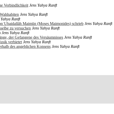
e Verbindlichkeit
Jens Yahya Ranft
r Wahhabiten
Jens Yahya Ranft
 Yahya Ranft
ibnʿUbaidallāh Maimūn (Moses Maimonides) schrieb
Jens Yahya Ranft
sselbe zu versuchen
Jens Yahya Ranft
)
Jens Yahya Ranft
ringe, der Gefangene des Versäumnisses
Jens Yahya Ranft
usik verbietet
Jens Yahya Ranft
erhalb des angeblichen Konsens
Jens Yahya Ranft