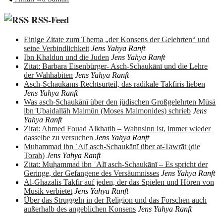
RSS-Feed
Einige Zitate zum Thema „der Konsens der Gelehrten“ und
seine Verbindlichkeit
Jens Yahya Ranft
Ibn Khaldun und die Juden
Jens Yahya Ranft
Zitat: Barbara Eisenbürger- Asch-Schaukānī und die Lehre
der Wahhabiten
Jens Yahya Ranft
Asch-Schaukānīs Rechtsurteil, das radikale Takfiris lieben
Jens Yahya Ranft
Was asch-Schaukānī über den jüdischen Großgelehrten Mūsā
ibnʿUbaidallāh Maimūn (Moses Maimonides) schrieb
Jens
Yahya Ranft
Zitat: Ahmed Fouad Alkhatib – Wahnsinn ist, immer wieder
dasselbe zu versuchen
Jens Yahya Ranft
Muhammad ibn ʿAlī asch-Schaukānī über at-Tawrāt (die
Torah)
Jens Yahya Ranft
Zitat: Muḥammad ibn ʿAlī asch-Schaukānī – Es spricht der
Geringe, der Gefangene des Versäumnisses
Jens Yahya Ranft
Al-Ghazalis Takfir auf jeden, der das Spielen und Hören von
Musik verbietet
Jens Yahya Ranft
Über das Struggeln in der Religion und das Forschen auch
außerhalb des angeblichen Konsens
Jens Yahya Ranft