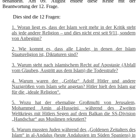
behandeln. Am 09. August endete diese Reihe mit der
Beantwortung der 12. Frage.
Dies sind die 12 Fragen:
1. Woran liegt es, dass der Islam weit mehr in der Kritik steht
als jede andere Religion – und dies nicht erst seit 9/11, sondern
von Anbeginn?
2. Wie kommt es, dass alle Länder, in denen der Islam
Staatsreligion ist, Diktaturen sind?
3. Warum steht nach islamischem Recht auf Apostasie (Abfall
vom Glauben, Austritt aus dem Islam) die Todesstrafe?
4. Warum waren der „Gröfaz“ Adolf Hitler und andere
Nazigrößen vom Islam sehr angetan? Hitler hielt den Islam gar
für die „ideale Religion“.
5. Wozu hat der ehemalige Großmufti von Jerusalem,
Mohammed Amin al-Husseini, während des Zweiten
Weltkriegs mit Hitlers Segen auf dem Balkan die SS-Division
„Handschar“ aus Muslimen rekrutiert?
6. Warum mussten Juden während des „Goldenen Zeitalters des
Islam“ in al-Andalus (heute Andalusien im Süden Spaniens) in