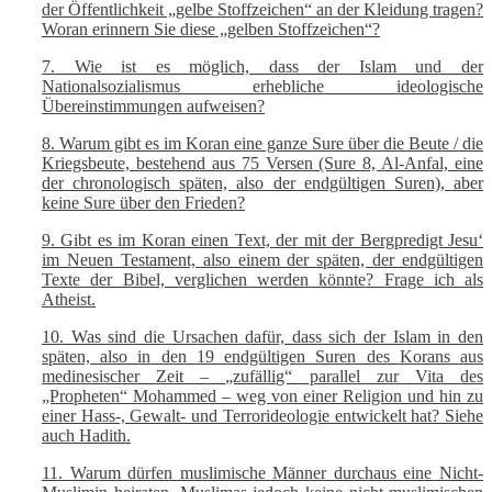
der Öffentlichkeit „gelbe Stoffzeichen“ an der Kleidung tragen?
Woran erinnern Sie diese „gelben Stoffzeichen“?
7. Wie ist es möglich, dass der Islam und der
Nationalsozialismus erhebliche ideologische
Übereinstimmungen aufweisen?
8. Warum gibt es im Koran eine ganze Sure über die Beute / die
Kriegsbeute, bestehend aus 75 Versen (Sure 8, Al-Anfal, eine
der chronologisch späten, also der endgültigen Suren), aber
keine Sure über den Frieden?
9. Gibt es im Koran einen Text, der mit der Bergpredigt Jesu‘
im Neuen Testament, also einem der späten, der endgültigen
Texte der Bibel, verglichen werden könnte? Frage ich als
Atheist.
10. Was sind die Ursachen dafür, dass sich der Islam in den
späten, also in den 19 endgültigen Suren des Korans aus
medinesischer Zeit – „zufällig“ parallel zur Vita des
„Propheten“ Mohammed – weg von einer Religion und hin zu
einer Hass-, Gewalt- und Terrorideologie entwickelt hat? Siehe
auch Hadith.
11. Warum dürfen muslimische Männer durchaus eine Nicht-