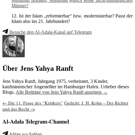
Muslimin heiraten, Muslimas jedoch keine nicht-muslimischen
Männer?
12. Ist der Islam „reformierbar“ bzw. modernisierbar? Passt der
Islam also ins 21. Jahrhundert?
Besuche den Al-Adala-Kanal auf Telegram
Über Jens Yahya Ranft
Jens Yahya Ranft, Jahrgang 1975, verheiratet, 3 Kinder,
kaufmännischer Angestellter im Hamburger Hafen. Urheber dieses
Blogs.
Alle Beiträge von Jens Yahya Ranft anzeigen
→
Beitragsnavigation
←
Die 11. Frage des “Kritikers”
Gedicht: J. H. Kohn – Der Richter
und das Recht
→
Al-Adala Telegram-Channel
Ahlan wa Sahlan