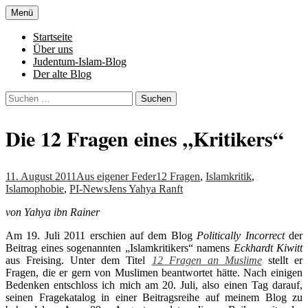
Zum
Menü
Inhalt
Denn die Gerechtigkeit ist die Grundlage
Al-Adala.de
springen
Startseite
von allem
Über uns
Judentum-Islam-Blog
Der alte Blog
Suchen
nach:
Die 12 Fragen eines „Kritikers“
11. August 2011
Aus eigener Feder
12 Fragen
,
Islamkritik
,
Islamophobie
,
PI-News
Jens Yahya Ranft
von Yahya ibn Rainer
Am 19. Juli 2011 erschien auf dem Blog
Politically Incorrect
der
Beitrag eines sogenannten „Islamkritikers“ namens
Eckhardt Kiwitt
aus Freising. Unter dem Titel
12 Fragen an Muslime
stellt er
Fragen, die er gern von Muslimen beantwortet hätte. Nach einigen
Bedenken entschloss ich mich am 20. Juli, also einen Tag darauf,
seinen Fragekatalog in einer Beitragsreihe auf meinem Blog zu