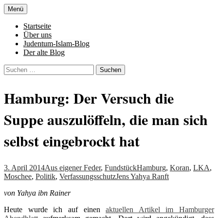
Zum
Menü
Inhalt
Denn die Gerechtigkeit ist die Grundlage
Al-Adala.de
springen
Startseite
von allem
Über uns
Judentum-Islam-Blog
Der alte Blog
Suchen
nach:
Hamburg: Der Versuch die
Suppe auszulöffeln, die man sich
selbst eingebrockt hat
3. April 2014
Aus eigener Feder
,
Fundstück
Hamburg
,
Koran
,
LKA
,
Moschee
,
Politik
,
Verfassungsschutz
Jens Yahya Ranft
von Yahya ibn Rainer
Heute wurde ich auf einen
aktuellen Artikel im Hamburger