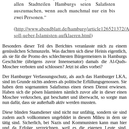
allen Stadtteilen Hamburgs seien Salafisten
auszumachen, wenn auch manchmal nur ein bis
zwei Personen.“
(
http://www.abendblatt.de/hamburg/article126521372/A
soll-ueber-Islamisten-aufklaeren.html
)
Besonders dieser Teil des Berichtes veranlasste mich zu einem
genüsslichen Schmunzeln. Was dachten sich diese Heinis eigentlich,
als sie für die Promo des schlechtesten Bürgermeisters in Hamburgs
Geschichte (übrigens zuvor Innensenator) damals die Al-Quds-
Moschee verboten und schlossen? Jetzt ist alles vorbei?
Der Hamburger Verfassungsschutz, als auch das Hamburger LKA,
sind im Grunde nichts anderes als politische Erfüllungsgenossen. Sie
haben dem sogenannten Salafismus einen riesen Dienst erwiesen.
Haben sich die pösen Islamisten nämlich zuvor alle in dieser einen
Moschee verkrochen, gut beschattet und überwacht, so sorgte man
nun dafür, dass sie außerhalb aktiv werden mussten.
Diese blinden Staatsdiener sind nicht nur unfähig, sondern sie sind
zudem auch vollkommen ungebildet in diesem Milieu in dem sie
tätig sind. Sicherlich, bei Nazis und Kommunisten kann man hier
und da Erfolge verzeichnen, weil es die eigenen Leute sind,