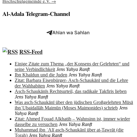
Hochschulgemeinde e.V.
→
Al-Adala Telegram-Channel
Ahlan wa Sahlan
RSS-Feed
Einige Zitate zum Thema „der Konsens der Gelehrten“ und
seine Verbindlichkeit
Jens Yahya Ranft
Ibn Khaldun und die Juden
Jens Yahya Ranft
Zitat: Barbara Eisenbürger- Asch-Schaukānī und die Lehre
der Wahhabiten
Jens Yahya Ranft
Asch-Schaukānīs Rechtsurteil, das radikale Takfiris lieben
Jens Yahya Ranft
Was asch-Schaukānī über den jüdischen Großgelehrten Mūsā
ibnʿUbaidallāh Maimūn (Moses Maimonides) schrieb
Jens
Yahya Ranft
Zitat: Ahmed Fouad Alkhatib – Wahnsinn ist, immer wieder
dasselbe zu versuchen
Jens Yahya Ranft
Muhammad ibn ʿAlī asch-Schaukānī über at-Tawrāt (die
Torah)
Jens Yahya Ranft