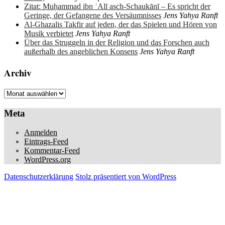
Zitat: Muḥammad ibn ʿAlī asch-Schaukānī – Es spricht der
Geringe, der Gefangene des Versäumnisses
Jens Yahya Ranft
Al-Ghazalis Takfir auf jeden, der das Spielen und Hören von
Musik verbietet
Jens Yahya Ranft
Über das Struggeln in der Religion und das Forschen auch
außerhalb des angeblichen Konsens
Jens Yahya Ranft
Archiv
Archiv
Meta
Anmelden
Eintrags-Feed
Kommentar-Feed
WordPress.org
Datenschutzerklärung
Stolz präsentiert von WordPress