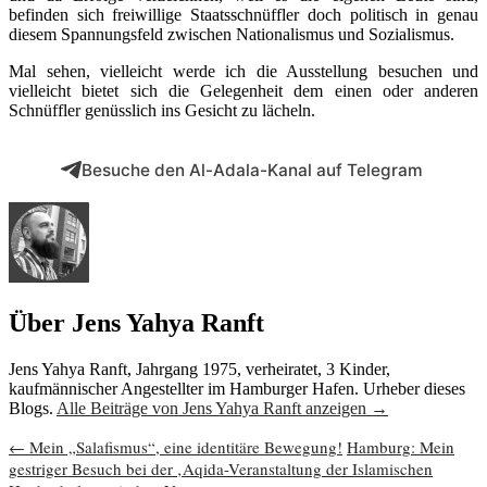
befinden sich freiwillige Staatsschnüffler doch politisch in genau
diesem Spannungsfeld zwischen Nationalismus und Sozialismus.
Mal sehen, vielleicht werde ich die Ausstellung besuchen und
vielleicht bietet sich die Gelegenheit dem einen oder anderen
Schnüffler genüsslich ins Gesicht zu lächeln.
Besuche den Al-Adala-Kanal auf Telegram
Über Jens Yahya Ranft
Jens Yahya Ranft, Jahrgang 1975, verheiratet, 3 Kinder,
kaufmännischer Angestellter im Hamburger Hafen. Urheber dieses
Blogs.
Alle Beiträge von Jens Yahya Ranft anzeigen
→
Beitragsnavigation
←
Mein „Salafismus“, eine identitäre Bewegung!
Hamburg: Mein
gestriger Besuch bei der ‚Aqida-Veranstaltung der Islamischen