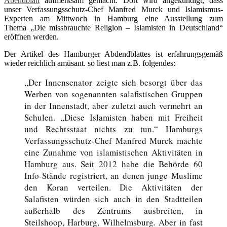
Abendblatt
aufmerksam gemacht. Dort wird angekündigt, dass
unser Verfassungsschutz-Chef Manfred Murck und Islamismus-
Experten am Mittwoch in Hamburg eine Ausstellung zum
Thema „Die missbrauchte Religion – Islamisten in Deutschland“
eröffnen werden.
Der Artikel des Hamburger Abdendblattes ist erfahrungsgemäß
wieder reichlich amüsant. so liest man z.B. folgendes:
„Der Innensenator zeigte sich besorgt über das
Werben von sogenannten salafistischen Gruppen
in der Innenstadt, aber zuletzt auch vermehrt an
Schulen. „Diese Islamisten haben mit Freiheit
und Rechtsstaat nichts zu tun.“ Hamburgs
Verfassungsschutz-Chef Manfred Murck machte
eine Zunahme von islamistischen Aktivitäten in
Hamburg aus. Seit 2012 habe die Behörde 60
Info-Stände registriert, an denen junge Muslime
den Koran verteilen. Die Aktivitäten der
Salafisten würden sich auch in den Stadtteilen
außerhalb des Zentrums ausbreiten, in
Steilshoop, Harburg, Wilhelmsburg. Aber in fast