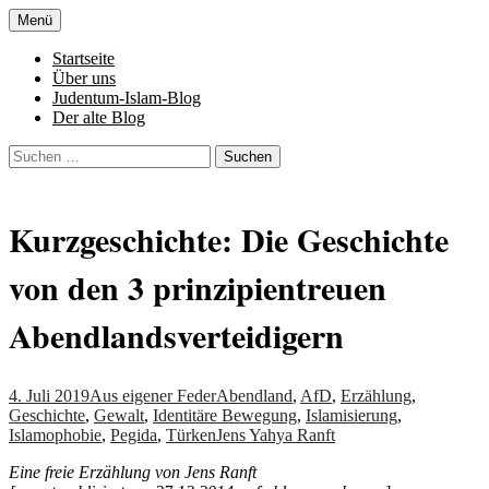
Zum
Menü
Inhalt
Denn die Gerechtigkeit ist die Grundlage
Al-Adala.de
springen
Startseite
von allem
Über uns
Judentum-Islam-Blog
Der alte Blog
Suchen
nach:
Kurzgeschichte: Die Geschichte
von den 3 prinzipientreuen
Abendlandsverteidigern
4. Juli 2019
Aus eigener Feder
Abendland
,
AfD
,
Erzählung
,
Geschichte
,
Gewalt
,
Identitäre Bewegung
,
Islamisierung
,
Islamophobie
,
Pegida
,
Türken
Jens Yahya Ranft
Eine freie Erzählung von Jens Ranft