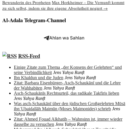
Bewunderin des Propheten
Max Horkheimer – Die Vernunft kommt
zu sich selbst, indem sie ihre eigene Absolutheit negiert
→
Al-Adala Telegram-Channel
Ahlan wa Sahlan
RSS-Feed
Einige Zitate zum Thema „der Konsens der Gelehrten“ und
seine Verbindlichkeit
Jens Yahya Ranft
Ibn Khaldun und die Juden
Jens Yahya Ranft
Zitat: Barbara Eisenbürger- Asch-Schaukānī und die Lehre
der Wahhabiten
Jens Yahya Ranft
Asch-Schaukānīs Rechtsurteil, das radikale Takfiris lieben
Jens Yahya Ranft
Was asch-Schaukānī über den jüdischen Großgelehrten Mūsā
ibnʿUbaidallāh Maimūn (Moses Maimonides) schrieb
Jens
Yahya Ranft
Zitat: Ahmed Fouad Alkhatib – Wahnsinn ist, immer wieder
dasselbe zu versuchen
Jens Yahya Ranft