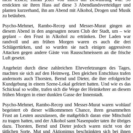
erstickten sie ihren Hass auf diese 3 Abendlandsverteidiger und
planten kurzerhand, ihn am Abend mit Alkohol, Drogen und Musik
zu betäuben.
Psycho-Mehmet, Rambo-Recep und Messer-Murat gingen an
diesem Abend in den angesagten neuen Club der Stadt, um – wie
geplant – den Frust in Alkohol zu ertränken. Der Laden war
randvoll und am frühen Morgen waren es auch die drei
Schlägertürken, und so wurden sie nach einigen aggressiven
Attacken gegen andere Gäste von Rausschmeissern an die frische
Luft gesetzt.
Angeheizt durch diese zahlreichen Ehrverletzungen des Tages,
machten sie sich auf den Heimweg. Den gleichen Entschluss trafen
andernorts auch Thorsten, Bernd und Dieter, die ihre erfolgreiche
Kundgebung in einem Szene-Lokal gefeiert hatten. Und wie es das
Schicksal so wollte, trafen sich die Wege der Heimkehrer an diesem
frühen Morgen in einer dunklen Gasse der Innenstadt.
Psycho-Mehmet, Rambo-Recep und Messer-Murat waren wohlauf
begeistert ob dieser willkommenen Chance, ihren gesammelten
Frust an Leuten auszulassen, die maßgeblich daran eine Mitschuld
zu tragen hatten, und der Alkohol samt Nasenpuder taten ihr übriges
dazu. Thorsten, Bernd und Dieter jedoch waren nicht von der
tätlichen Sorte, Mut und Aktionimus beschränkten sich bei ihnen