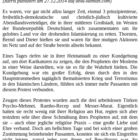
[zuerst publiziert am 27.12.2014 auf ahlu-sunnah.com]
Es waren, vor gar nicht allzu langer Zeit, einmal 3 prinzipientreue,
freiheitlich-demokratische und christlich-jüdisch kultivierte
Abendlandsverteidiger, die in ihrer mittleren Großstadt, im Westen
der Bundesrepublik Deutschland, sich zusammentaten um ihr
gelobtes Land vor der drohenden Islamisierung zu retten. Thorsten,
Bernd und Dieter hießen sie und waren für ihre mutigen Aktionen
im Netz und auf der Straße bereits allseits bekannt.
Eines Tages riefen sie in ihrer Heimatstadt zu einer Kundgebung
auf, um dort Karikaturen zu zeigen, die den Propheten der Moslems
in einer Weise darstellten, wie sie es für die Wahrheit hielten. Die
Kundgebung war ein großer Erfolg, denn durch den in den
Hauptstrommedien tagtäglich thematisierten Krieg und Terrorismus
in den Islamischen Ländern, fühlten sich immer mehr Passanten mit
diesem Protest verbunden.
Zeugen dieses Protestes wurden auch die drei arbeitslosen Türken
Psycho-Mehmet, Rambo-Recep und Messer-Murat. Eigentlich
hatten sie recht wenig mit ihrer Religion am Hut, regten sich aber
trotzdem sehr über diese Schmähung ihres Propheten auf, mit dem
sie – auch ohne jegliche religiöse Praxis – eine große Liebe und
Ehre verband. Doch am hellichten Tage und bei solch einer großen
Zustimmung beistehender Passanten, konnten sie sich ein Eingreifen
nicht leisten, zumal jeder von ihnen auf Bewährung war. So