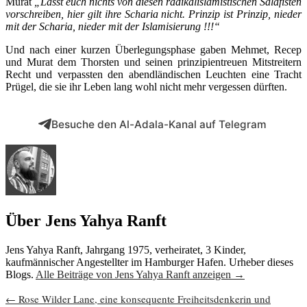
Murat
„Lasst euch nichts von diesen radikalislamistischen Salafisten
vorschreiben, hier gilt ihre Scharia nicht. Prinzip ist Prinzip, nieder
mit der Scharia, nieder mit der Islamisierung !!!“
Und nach einer kurzen Überlegungsphase gaben Mehmet, Recep
und Murat dem Thorsten und seinen prinzipientreuen Mitstreitern
Recht und verpassten den abendländischen Leuchten eine Tracht
Prügel, die sie ihr Leben lang wohl nicht mehr vergessen dürften.
Besuche den Al-Adala-Kanal auf Telegram
Über Jens Yahya Ranft
Jens Yahya Ranft, Jahrgang 1975, verheiratet, 3 Kinder,
kaufmännischer Angestellter im Hamburger Hafen. Urheber dieses
Blogs.
Alle Beiträge von Jens Yahya Ranft anzeigen
→
Beitragsnavigation
←
Rose Wilder Lane, eine konsequente Freiheitsdenkerin und