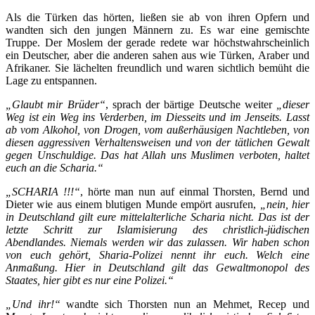
Als die Türken das hörten, ließen sie ab von ihren Opfern und
wandten sich den jungen Männern zu. Es war eine gemischte
Truppe. Der Moslem der gerade redete war höchstwahrscheinlich
ein Deutscher, aber die anderen sahen aus wie Türken, Araber und
Afrikaner. Sie lächelten freundlich und waren sichtlich bemüht die
Lage zu entspannen.
„Glaubt mir Brüder“
, sprach der bärtige Deutsche weiter
„dieser
Weg ist ein Weg ins Verderben, im Diesseits und im Jenseits. Lasst
ab vom Alkohol, von Drogen, vom außerhäusigen Nachtleben, von
diesen aggressiven Verhaltensweisen und von der tätlichen Gewalt
gegen Unschuldige. Das hat Allah uns Muslimen verboten, haltet
euch an die Scharia.“
„SCHARIA !!!“
, hörte man nun auf einmal Thorsten, Bernd und
Dieter wie aus einem blutigen Munde empört ausrufen,
„nein, hier
in Deutschland gilt eure mittelalterliche Scharia nicht. Das ist der
letzte Schritt zur Islamisierung des christlich-jüdischen
Abendlandes. Niemals werden wir das zulassen. Wir haben schon
von euch gehört, Sharia-Polizei nennt ihr euch. Welch eine
Anmaßung. Hier in Deutschland gilt das Gewaltmonopol des
Staates, hier gibt es nur eine Polizei.“
„Und ihr!“
wandte sich Thorsten nun an Mehmet, Recep und