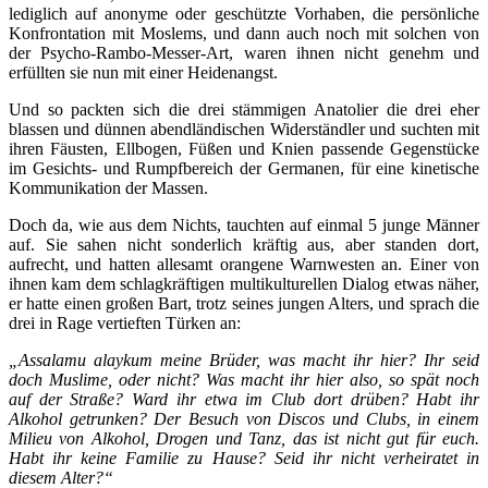
lediglich auf anonyme oder geschützte Vorhaben, die persönliche
Konfrontation mit Moslems, und dann auch noch mit solchen von
der Psycho-Rambo-Messer-Art, waren ihnen nicht genehm und
erfüllten sie nun mit einer Heidenangst.
Und so packten sich die drei stämmigen Anatolier die drei eher
blassen und dünnen abendländischen Widerständler und suchten mit
ihren Fäusten, Ellbogen, Füßen und Knien passende Gegenstücke
im Gesichts- und Rumpfbereich der Germanen, für eine kinetische
Kommunikation der Massen.
Doch da, wie aus dem Nichts, tauchten auf einmal 5 junge Männer
auf. Sie sahen nicht sonderlich kräftig aus, aber standen dort,
aufrecht, und hatten allesamt orangene Warnwesten an. Einer von
ihnen kam dem schlagkräftigen multikulturellen Dialog etwas näher,
er hatte einen großen Bart, trotz seines jungen Alters, und sprach die
drei in Rage vertieften Türken an:
„Assalamu alaykum meine Brüder, was macht ihr hier? Ihr seid
doch Muslime, oder nicht? Was macht ihr hier also, so spät noch
auf der Straße? Ward ihr etwa im Club dort drüben? Habt ihr
Alkohol getrunken? Der Besuch von Discos und Clubs, in einem
Milieu von Alkohol, Drogen und Tanz, das ist nicht gut für euch.
Habt ihr keine Familie zu Hause? Seid ihr nicht verheiratet in
diesem Alter?“