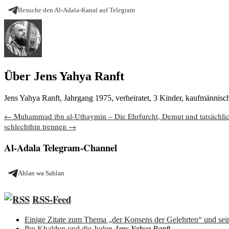
Besuche den Al-Adala-Kanal auf Telegram
Über Jens Yahya Ranft
Jens Yahya Ranft, Jahrgang 1975, verheiratet, 3 Kinder, kaufmännis
Beitragsnavigation
←
Muhammad ibn al-Uthaymin – Die Ehrfurcht, Demut und tatsächli
schlechthin trennen
→
Al-Adala Telegram-Channel
Ahlan wa Sahlan
RSS-Feed
Einige Zitate zum Thema „der Konsens der Gelehrten“ und sein
Ibn Khaldun und die Juden
Jens Yahya Ranft