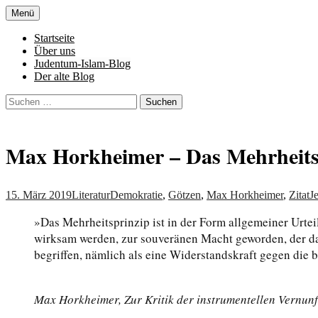
Zum
Menü
Inhalt
Denn die Gerechtigkeit ist die Grundlage 
Al-Adala.de
springen
Startseite
Über uns
Judentum-Islam-Blog
Der alte Blog
Suchen
nach:
Max Horkheimer – Das Mehrheitsp
15. März 2019
Literatur
Demokratie
,
Götzen
,
Max Horkheimer
,
Zitat
J
»Das Mehrheitsprinzip ist in der Form allgemeiner Urt
wirksam werden, zur souveränen Macht geworden, der das
begriffen, nämlich als eine Widerstandskraft gegen die 
Max Horkheimer, Zur Kritik der instrumentellen Vernunft