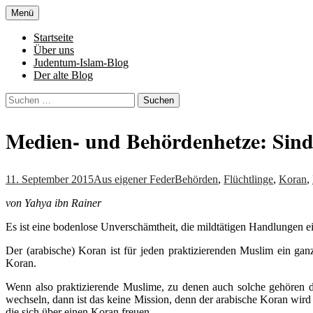
Zum
Menü
Inhalt
Denn die Gerechtigkeit ist die Grundlage 
Al-Adala.de
springen
Startseite
Über uns
Judentum-Islam-Blog
Der alte Blog
Suchen
nach:
Medien- und Behördenhetze: Sind 
11. September 2015
Aus eigener Feder
Behörden
,
Flüchtlinge
,
Koran
,
von Yahya ibn Rainer
Es ist eine bodenlose Unverschämtheit, die mildtätigen Handlungen 
Der (arabische) Koran ist für jeden praktizierenden Muslim ein ganz
Koran.
Wenn also praktizierende Muslime, zu denen auch solche gehören di
wechseln, dann ist das keine Mission, denn der arabische Koran wi
die sich über einen Koran freuen.