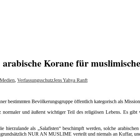
von allem
arabische Korane für muslimische 
Medien
,
Verfassungsschutz
Jens Yahya Ranft
einer bestimmten Bevölkerungsgruppe öffentlich kategorisch als Miss
 normaler und äußerst wichtiger Teil des religiösen Lebens. Es gibt w
e hierzulande als „
Salafisten“ beschimpft werden, solche arabischen
rd grundsätzlich NUR AN MUSLIME verteilt und niemals an Kuffar, und