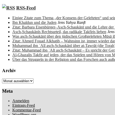
RSS-Feed
Einige Zitate zum Thema „der Konsens der Gelehrten“ und sein
Ibn Khaldun und die Juden
Jens Yahya Ranft
Zitat: Barbara Eisenbürger- Asch-Schaukānī und die Lehre de
Asch-Schaukānīs Rechtsurteil, das radikale Takfiris lieben
Jens
Was asch-Schaukānī über den jüdischen Großgelehrten Mūsā 
Zitat: Ahmed Fouad Alkhatib – Wahnsinn ist, immer wieder da
Muhammad ibn ʿAlī asch-Schaukānī über at-Tawrāt (die Torah
Zitat: Muḥammad ibn ʿAlī asch-Schaukānī – Es spricht der Ge
Al-Ghazalis Takfir auf jeden, der das Spielen und Hören von M
Über das Struggeln in der Religion und das Forschen auch auß
Archiv
Archiv
Meta
Anmelden
Eintrags-Feed
Kommentar-Feed
WordPress.org