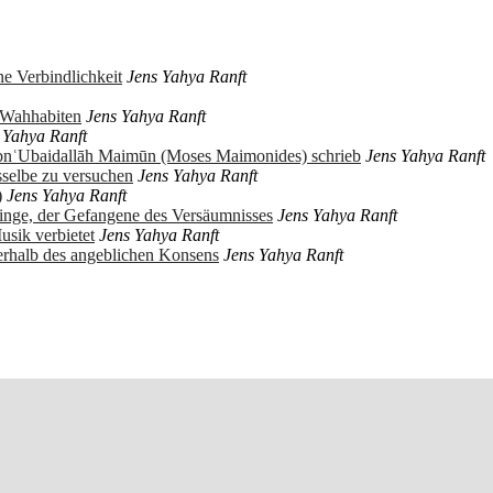
e Verbindlichkeit
Jens Yahya Ranft
r Wahhabiten
Jens Yahya Ranft
 Yahya Ranft
ibnʿUbaidallāh Maimūn (Moses Maimonides) schrieb
Jens Yahya Ranft
sselbe zu versuchen
Jens Yahya Ranft
)
Jens Yahya Ranft
ringe, der Gefangene des Versäumnisses
Jens Yahya Ranft
usik verbietet
Jens Yahya Ranft
erhalb des angeblichen Konsens
Jens Yahya Ranft