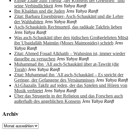
Einige Zitate zum Thema „der Konsens der Gelehrten“ und
seine Verbindlichkeit
Jens Yahya Ranft
Ibn Khaldun und die Juden
Jens Yahya Ranft
Zitat: Barbara Eisenbürger- Asch-Schaukānī und die Lehre
der Wahhabiten
Jens Yahya Ranft
Asch-Schaukānīs Rechtsurteil, das radikale Takfiris lieben
Jens Yahya Ranft
Was asch-Schaukānī über den jüdischen Großgelehrten Mūsā
ibnʿUbaidallāh Maimūn (Moses Maimonides) schrieb
Jens
Yahya Ranft
Zitat: Ahmed Fouad Alkhatib – Wahnsinn ist, immer wieder
dasselbe zu versuchen
Jens Yahya Ranft
Muhammad ibn ʿAlī asch-Schaukānī über at-Tawrāt (die
Torah)
Jens Yahya Ranft
Zitat: Muḥammad ibn ʿAlī asch-Schaukānī – Es spricht der
Geringe, der Gefangene des Versäumnisses
Jens Yahya Ranft
Al-Ghazalis Takfir auf jeden, der das Spielen und Hören von
Musik verbietet
Jens Yahya Ranft
Über das Struggeln in der Religion und das Forschen auch
außerhalb des angeblichen Konsens
Jens Yahya Ranft
Archiv
Archiv