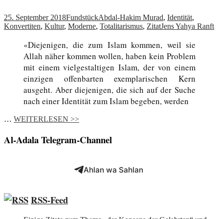
25. September 2018
Fundstück
Abdal-Hakim Murad
,
Identität
,
Konvertiten
,
Kultur
,
Moderne
,
Totalitarismus
,
Zitat
Jens Yahya Ranft
«Diejenigen, die zum Islam kommen, weil sie
Allah näher kommen wollen, haben kein Problem
mit einem vielgestaltigen Islam, der von einem
einzigen offenbarten exemplarischen Kern
ausgeht. Aber diejenigen, die sich auf der Suche
nach einer Identität zum Islam begeben, werden
…
WEITERLESEN >>
Al-Adala Telegram-Channel
Ahlan wa Sahlan
RSS-Feed