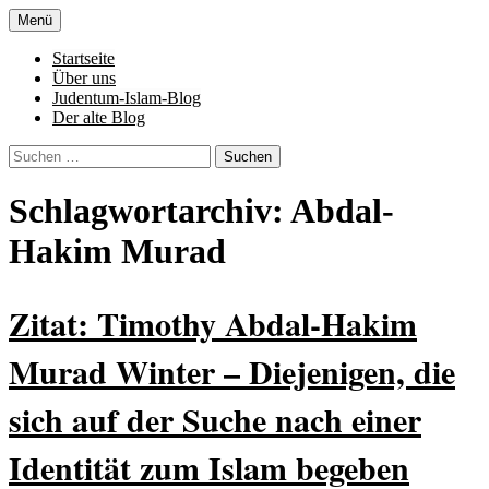
Zum
Menü
Inhalt
Denn die Gerechtigkeit ist die Grundlage
Al-Adala.de
springen
Startseite
von allem
Über uns
Judentum-Islam-Blog
Der alte Blog
Suchen
nach:
Schlagwortarchiv: Abdal-
Hakim Murad
Zitat: Timothy Abdal-Hakim
Murad Winter – Diejenigen, die
sich auf der Suche nach einer
Identität zum Islam begeben