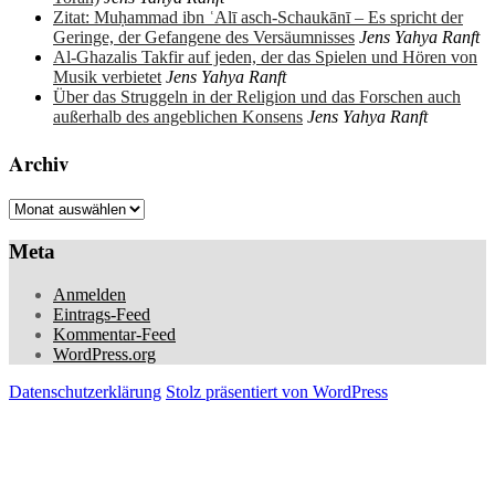
Zitat: Muḥammad ibn ʿAlī asch-Schaukānī – Es spricht der
Geringe, der Gefangene des Versäumnisses
Jens Yahya Ranft
Al-Ghazalis Takfir auf jeden, der das Spielen und Hören von
Musik verbietet
Jens Yahya Ranft
Über das Struggeln in der Religion und das Forschen auch
außerhalb des angeblichen Konsens
Jens Yahya Ranft
Archiv
Archiv
Meta
Anmelden
Eintrags-Feed
Kommentar-Feed
WordPress.org
Datenschutzerklärung
Stolz präsentiert von WordPress