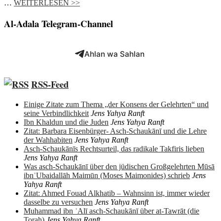
…
WEITERLESEN >>
Al-Adala Telegram-Channel
Ahlan wa Sahlan
RSS-Feed
Einige Zitate zum Thema „der Konsens der Gelehrten“ und
seine Verbindlichkeit
Jens Yahya Ranft
Ibn Khaldun und die Juden
Jens Yahya Ranft
Zitat: Barbara Eisenbürger- Asch-Schaukānī und die Lehre
der Wahhabiten
Jens Yahya Ranft
Asch-Schaukānīs Rechtsurteil, das radikale Takfiris lieben
Jens Yahya Ranft
Was asch-Schaukānī über den jüdischen Großgelehrten Mūsā
ibnʿUbaidallāh Maimūn (Moses Maimonides) schrieb
Jens
Yahya Ranft
Zitat: Ahmed Fouad Alkhatib – Wahnsinn ist, immer wieder
dasselbe zu versuchen
Jens Yahya Ranft
Muhammad ibn ʿAlī asch-Schaukānī über at-Tawrāt (die
Torah)
Jens Yahya Ranft