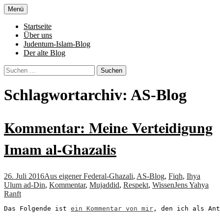
Zum
Menü
Inhalt
Denn die Gerechtigkeit ist die Grundlage
Al-Adala.de
springen
Startseite
von allem
Über uns
Judentum-Islam-Blog
Der alte Blog
Suchen
nach:
Schlagwortarchiv: AS-Blog
Kommentar: Meine Verteidigung
Imam al-Ghazalis
26. Juli 2016
Aus eigener Feder
al-Ghazali
,
AS-Blog
,
Fiqh
,
Ihya
Ulum ad-Din
,
Kommentar
,
Mujaddid
,
Respekt
,
Wissen
Jens Yahya
Ranft
Das Folgende ist 
ein Kommentar von mir
, den ich als Ant