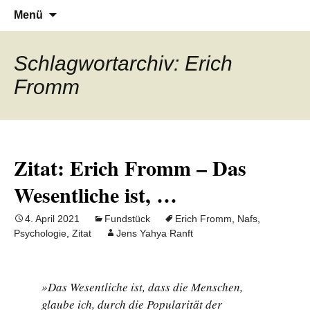
Denn die Gerechtigkeit ist die Grundlage
Al-Adala.de
Zum
Suchen
Menü
Inhalt
nach:
von allem
springen
Schlagwortarchiv: Erich
Fromm
Zitat: Erich Fromm – Das
Wesentliche ist, …
4. April 2021
Fundstück
Erich Fromm
,
Nafs
,
Psychologie
,
Zitat
Jens Yahya Ranft
»Das Wesentliche ist, dass die Menschen,
glaube ich, durch die Popularität der