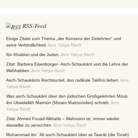
RSS-Feed
Einige Zitate zum Thema „der Konsens der Gelehrten“ und
seine Verbindlichkeit
Jens Yahya Ranft
Ibn Khaldun und die Juden
Jens Yahya Ranft
Zitat: Barbara Eisenbürger- Asch-Schaukānī und die Lehre der
Wahhabiten
Jens Yahya Ranft
Asch-Schaukānīs Rechtsurteil, das radikale Takfiris lieben
Jens
Yahya Ranft
Was asch-Schaukānī über den jüdischen Großgelehrten Mūsā
ibnʿUbaidallāh Maimūn (Moses Maimonides) schrieb
Jens
Yahya Ranft
Zitat: Ahmed Fouad Alkhatib – Wahnsinn ist, immer wieder
dasselbe zu versuchen
Jens Yahya Ranft
Muhammad ibn ʿAlī asch-Schaukānī über at-Tawrāt (die Torah)