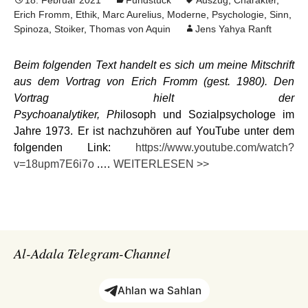
18. Februar 2021
Fundstück
Auszug
,
Charakter
,
Erich Fromm
,
Ethik
,
Marc Aurelius
,
Moderne
,
Psychologie
,
Sinn
,
Spinoza
,
Stoiker
,
Thomas von Aquin
Jens Yahya Ranft
Beim folgenden Text handelt es sich um meine Mitschrift
aus dem Vortrag von Erich Fromm (gest. 1980). Den
Vortrag hielt der
Psychoanalytiker, Ph
ilosoph und Sozialpsychologe im
Jahre 1973. Er ist nachzuhören auf YouTube unter dem
folgenden Link:
https://www.youtube.com/watch?
v=18upm7E6i7o
.…
WEITERLESEN >>
Al-Adala Telegram-Channel
Ahlan wa Sahlan