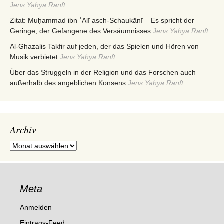
Jens Yahya Ranft
Zitat: Muḥammad ibn ʿAlī asch-Schaukānī – Es spricht der
Geringe, der Gefangene des Versäumnisses
Jens Yahya Ranft
Al-Ghazalis Takfir auf jeden, der das Spielen und Hören von
Musik verbietet
Jens Yahya Ranft
Über das Struggeln in der Religion und das Forschen auch
außerhalb des angeblichen Konsens
Jens Yahya Ranft
Archiv
Archiv
Meta
Anmelden
Eintrags-Feed