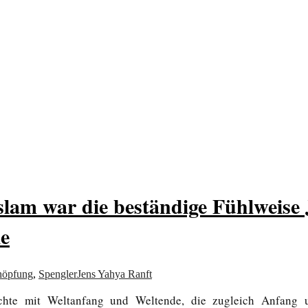
von allem
lam war die beständige Fühlweise 
ie
höpfung
,
Spengler
Jens Yahya Ranft
ichte mit Weltanfang und Weltende, die zugleich Anfang 