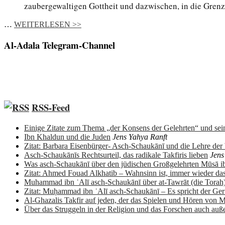
zaubergewaltigen Gottheit und dazwischen, in die Gren
…
WEITERLESEN >>
Al-Adala Telegram-Channel
RSS-Feed
Einige Zitate zum Thema „der Konsens der Gelehrten“ und sein
Ibn Khaldun und die Juden
Jens Yahya Ranft
Zitat: Barbara Eisenbürger- Asch-Schaukānī und die Lehre de
Asch-Schaukānīs Rechtsurteil, das radikale Takfiris lieben
Jens
Was asch-Schaukānī über den jüdischen Großgelehrten Mūsā 
Zitat: Ahmed Fouad Alkhatib – Wahnsinn ist, immer wieder da
Muhammad ibn ʿAlī asch-Schaukānī über at-Tawrāt (die Torah
Zitat: Muḥammad ibn ʿAlī asch-Schaukānī – Es spricht der Ge
Al-Ghazalis Takfir auf jeden, der das Spielen und Hören von M
Über das Struggeln in der Religion und das Forschen auch auß