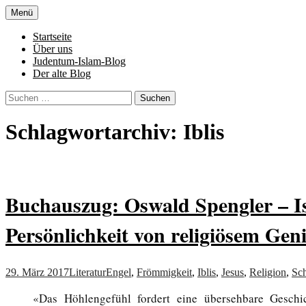
Zum
Menü
Inhalt
Denn die Gerechtigkeit ist die Grundlage 
Al-Adala.de
springen
Startseite
Über uns
Judentum-Islam-Blog
Der alte Blog
Suchen
nach:
Schlagwortarchiv: Iblis
Buchauszug: Oswald Spengler – Is
Persönlichkeit von religiösem Gen
29. März 2017
Literatur
Engel
,
Frömmigkeit
,
Iblis
,
Jesus
,
Religion
,
Sc
«Das Höhlengefühl fordert eine übersehbare Gesch