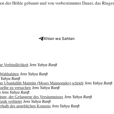
zen der Höhle gebannt und von vorbestimmter Dauer, das Ringen
Ahlan wa Sahlan
e Verbindlichkeit
Jens Yahya Ranft
r Wahhabiten
Jens Yahya Ranft
 Yahya Ranft
ibnʿUbaidallāh Maimūn (Moses Maimonides) schrieb
Jens Yahya Ranft
sselbe zu versuchen
Jens Yahya Ranft
)
Jens Yahya Ranft
ringe, der Gefangene des Versäumnisses
Jens Yahya Ranft
usik verbietet
Jens Yahya Ranft
erhalb des angeblichen Konsens
Jens Yahya Ranft