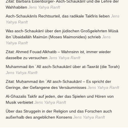
Zitat: Barbara Eisenbürger- Asch-Schaukānī und die Lehre der
Wahhabiten
Jens Yahya Ranft
Asch-Schaukānīs Rechtsurteil, das radikale Takfiris lieben
Jens
Yahya Ranft
Was asch-Schaukānī über den jüdischen Großgelehrten Mūsā
ibnʿUbaidallāh Maimūn (Moses Maimonides) schrieb
Jens
Yahya Ranft
Zitat: Ahmed Fouad Alkhatib – Wahnsinn ist, immer wieder
dasselbe zu versuchen
Jens Yahya Ranft
Muhammad ibn ʿAlī asch-Schaukānī über at-Tawrāt (die Torah)
Jens Yahya Ranft
Zitat: Muḥammad ibn ʿAlī asch-Schaukānī – Es spricht der
Geringe, der Gefangene des Versäumnisses
Jens Yahya Ranft
Al-Ghazalis Takfir auf jeden, der das Spielen und Hören von
Musik verbietet
Jens Yahya Ranft
Über das Struggeln in der Religion und das Forschen auch
außerhalb des angeblichen Konsens
Jens Yahya Ranft