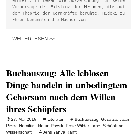
erhielt. Er bekam die Auszeichnung für seine 
Vorhersage der Existenz der 
Mesonen
, die auf 
der Theorie der Kernkräfte beruhte. Hideki zu 
Ehren benannten die Macher von 
…
WEITERLESEN >>
Buchauszug: Alle leblosen
Dinge handeln in unbedingtem
Gehorsam nach dem Willen
ihres Schöpfers
27. Mai 2015
Literatur
Buchauszug
,
Gesetze
,
Jean
Pierre Hamilius
,
Natur
,
Physik
,
Rose Wilder Lane
,
Schöpfung
,
Wissenschaft
Jens Yahya Ranft