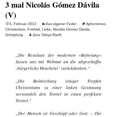
3 mal Nicolás Gómez Dávila
(V)
5. Februar 2013
Aus eigener Feder
Aphorismus
,
Christentum
,
Freiheit
,
Linke
,
Nicolás Gómez Dávila
,
Schöpfung
Jens Yahya Ranft
„Die Resultate der modernen »Befreiung«
lassen uns mit Wehmut an die abgeschaffte
‚bürgerliche Heuchelei‘ zurückdenken.“
„Die Beimischung einiger Tropfen
Christentums zu einer linken Gesinnung
verwandelt den Trottel in einen perfekten
Trottel.“
„Der Mensch ist Geschöpf oder Gott. – Die