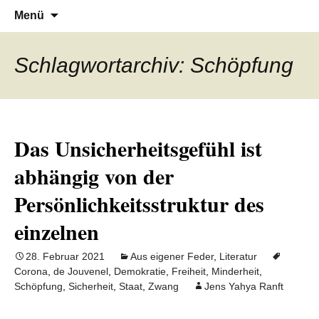
Denn die Gerechtigkeit ist die Grundlage
Al-Adala.de
Zum
Suchen
Menü
Inhalt
nach:
von allem
springen
Schlagwortarchiv: Schöpfung
Das Unsicherheitsgefühl ist
abhängig von der
Persönlichkeitsstruktur des
einzelnen
28. Februar 2021
Aus eigener Feder
,
Literatur
Corona
,
de Jouvenel
,
Demokratie
,
Freiheit
,
Minderheit
,
Schöpfung
,
Sicherheit
,
Staat
,
Zwang
Jens Yahya Ranft