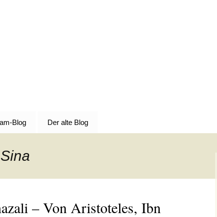
die Grundlage von allem
e
lam-Blog
Der alte Blog
 Sina
zali – Von Aristoteles, Ibn