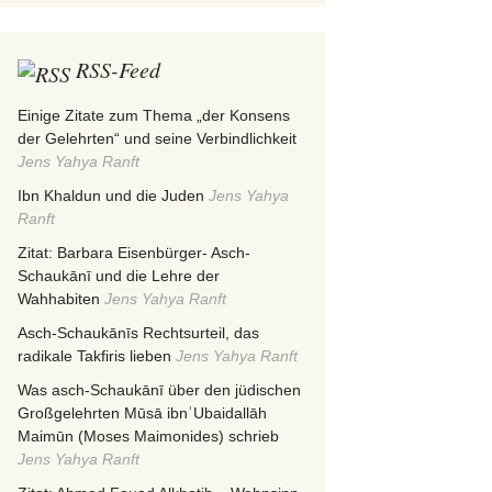
RSS-Feed
Einige Zitate zum Thema „der Konsens
der Gelehrten“ und seine Verbindlichkeit
Jens Yahya Ranft
Ibn Khaldun und die Juden
Jens Yahya
Ranft
Zitat: Barbara Eisenbürger- Asch-
Schaukānī und die Lehre der
Wahhabiten
Jens Yahya Ranft
Asch-Schaukānīs Rechtsurteil, das
radikale Takfiris lieben
Jens Yahya Ranft
Was asch-Schaukānī über den jüdischen
Großgelehrten Mūsā ibnʿUbaidallāh
Maimūn (Moses Maimonides) schrieb
Jens Yahya Ranft