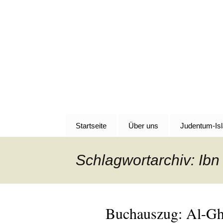
Denn die Gerechtigkeit ist 
Zum
Inhalt
Al-Adala.d
springen
Startseite
Über uns
Judentum-Is
Schlagwortarchiv: Ibn
Buchauszug: Al-Gha