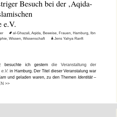
riger Besuch bei der ‚Aqida-
slamischen
 e.V.
er
al-Ghazali
,
Aqida
,
Beweise
,
Frauen
,
Hamburg
,
Ibn
phie
,
Wissen
,
Wissenschaft
Jens Yahya Ranft
z besuchte ich gestern
die Veranstaltung der
 e.V.
in Hamburg. Der Titel dieser Veranstalung war
lam
und geladen waren, zu den Themen
Identität –
N >>