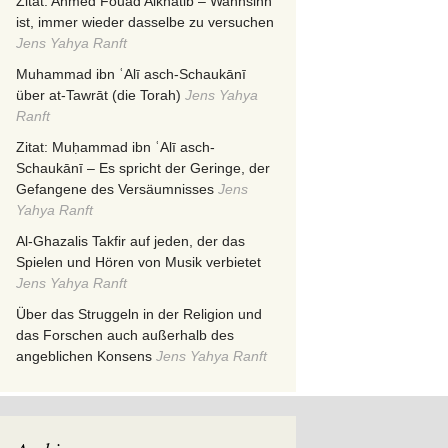
Zitat: Ahmed Fouad Alkhatib – Wahnsinn
ist, immer wieder dasselbe zu versuchen
Jens Yahya Ranft
Muhammad ibn ʿAlī asch-Schaukānī
über at-Tawrāt (die Torah)
Jens Yahya
Ranft
Zitat: Muḥammad ibn ʿAlī asch-
Schaukānī – Es spricht der Geringe, der
Gefangene des Versäumnisses
Jens
Yahya Ranft
Al-Ghazalis Takfir auf jeden, der das
Spielen und Hören von Musik verbietet
Jens Yahya Ranft
Über das Struggeln in der Religion und
das Forschen auch außerhalb des
angeblichen Konsens
Jens Yahya Ranft