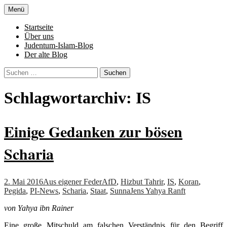
Zum
Menü
Inhalt
Denn die Gerechtigkeit ist die Grundlage
Al-Adala.de
springen
Startseite
von allem
Über uns
Judentum-Islam-Blog
Der alte Blog
Suchen
nach:
Schlagwortarchiv: IS
Einige Gedanken zur bösen
Scharia
2. Mai 2016
Aus eigener Feder
AfD
,
Hizbut Tahrir
,
IS
,
Koran
,
Pegida
,
PI-News
,
Scharia
,
Staat
,
Sunna
Jens Yahya Ranft
von Yahya ibn Rainer
Eine große Mitschuld am falschen Verständnis für den Begriff