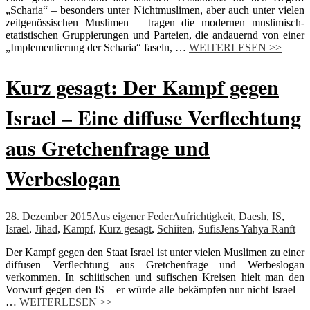
„Scharia“ – besonders unter Nichtmuslimen, aber auch unter vielen
zeitgenössischen Muslimen – tragen die modernen muslimisch-
etatistischen Gruppierungen und Parteien, die andauernd von einer
„Implementierung der Scharia“ faseln, …
WEITERLESEN >>
Kurz gesagt: Der Kampf gegen
Israel – Eine diffuse Verflechtung
aus Gretchenfrage und
Werbeslogan
28. Dezember 2015
Aus eigener Feder
Aufrichtigkeit
,
Daesh
,
IS
,
Israel
,
Jihad
,
Kampf
,
Kurz gesagt
,
Schiiten
,
Sufis
Jens Yahya Ranft
Der Kampf gegen den Staat Israel ist unter vielen Muslimen zu einer
diffusen Verflechtung aus Gretchenfrage und Werbeslogan
verkommen. In schiitischen und sufischen Kreisen hielt man den
Vorwurf gegen den IS – er würde alle bekämpfen nur nicht Israel –
…
WEITERLESEN >>