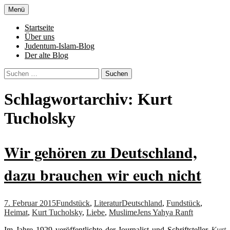
Zum
Menü
Inhalt
Denn die Gerechtigkeit ist die Grundlage
Al-Adala.de
springen
Startseite
von allem
Über uns
Judentum-Islam-Blog
Der alte Blog
Suchen
nach:
Schlagwortarchiv: Kurt
Tucholsky
Wir gehören zu Deutschland,
dazu brauchen wir euch nicht
7. Februar 2015
Fundstück
,
Literatur
Deutschland
,
Fundstück
,
Heimat
,
Kurt Tucholsky
,
Liebe
,
Muslime
Jens Yahya Ranft
Im Jahre 1929 veröffentlichte der Journalist und Schriftsteller
Kurt