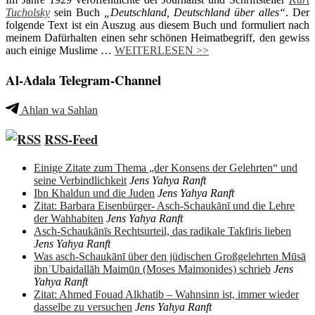
Tucholsky
sein Buch
„Deutschland, Deutschland über alles“
. Der
folgende Text ist ein Auszug aus diesem Buch und formuliert nach
meinem Dafürhalten einen sehr schönen Heimatbegriff, den gewiss
auch einige Muslime …
WEITERLESEN >>
Al-Adala Telegram-Channel
Ahlan wa Sahlan
RSS-Feed
Einige Zitate zum Thema „der Konsens der Gelehrten“ und
seine Verbindlichkeit
Jens Yahya Ranft
Ibn Khaldun und die Juden
Jens Yahya Ranft
Zitat: Barbara Eisenbürger- Asch-Schaukānī und die Lehre
der Wahhabiten
Jens Yahya Ranft
Asch-Schaukānīs Rechtsurteil, das radikale Takfiris lieben
Jens Yahya Ranft
Was asch-Schaukānī über den jüdischen Großgelehrten Mūsā
ibnʿUbaidallāh Maimūn (Moses Maimonides) schrieb
Jens
Yahya Ranft
Zitat: Ahmed Fouad Alkhatib – Wahnsinn ist, immer wieder
dasselbe zu versuchen
Jens Yahya Ranft