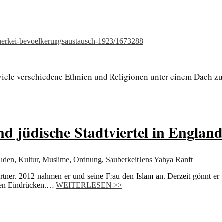
tuerkei-bevoelkerungsaustausch-1923/1673288
 viele verschiedene Ethnien und Religionen unter einem Dach z
d jüdische Stadtviertel in Englan
uden
,
Kultur
,
Muslime
,
Ordnung
,
Sauberkeit
Jens Yahya Ranft
ärtner. 2012 nahmen er und seine Frau den Islam an. Derzeit gönnt er 
inen Eindrücken.…
WEITERLESEN >>