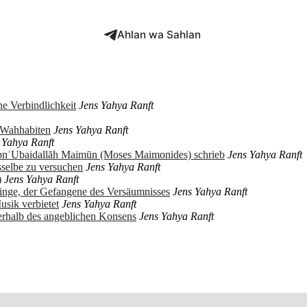
Ahlan wa Sahlan
e Verbindlichkeit
Jens Yahya Ranft
r Wahhabiten
Jens Yahya Ranft
 Yahya Ranft
ibnʿUbaidallāh Maimūn (Moses Maimonides) schrieb
Jens Yahya Ranft
sselbe zu versuchen
Jens Yahya Ranft
)
Jens Yahya Ranft
ringe, der Gefangene des Versäumnisses
Jens Yahya Ranft
usik verbietet
Jens Yahya Ranft
erhalb des angeblichen Konsens
Jens Yahya Ranft