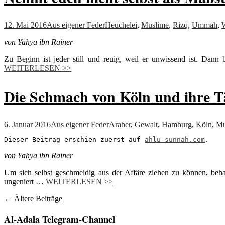
12. Mai 2016
Aus eigener Feder
Heuchelei
,
Muslime
,
Rizq
,
Ummah
,
von Yahya ibn Rainer
Zu Beginn ist jeder still und reuig, weil er unwissend ist. Dann
WEITERLESEN >>
Die Schmach von Köln und ihre T
6. Januar 2016
Aus eigener Feder
Araber
,
Gewalt
,
Hamburg
,
Köln
,
Mu
Dieser Beitrag erschien zuerst auf 
ahlu-sunnah.com
.
von Yahya ibn Rainer
Um sich selbst geschmeidig aus der Affäre ziehen zu können, beha
ungeniert …
WEITERLESEN >>
Beitragsnavigation
←
Ältere Beiträge
Al-Adala Telegram-Channel