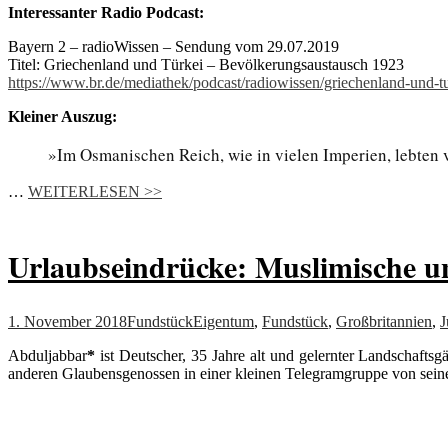
Interessanter Radio Podcast:
Bayern 2 – radioWissen – Sendung vom 29.07.2019
Titel: Griechenland und Türkei – Bevölkerungsaustausch 1923
https://www.br.de/mediathek/podcast/radiowissen/griechenland-und-
Kleiner Auszug:
»Im Osmanischen Reich, wie in vielen Imperien, lebten
…
WEITERLESEN >>
Urlaubseindrücke: Muslimische un
1. November 2018
Fundstück
Eigentum
,
Fundstück
,
Großbritannien
,
J
Abduljabbar
*
ist Deutscher, 35 Jahre alt und gelernter Landschaftsg
anderen Glaubensgenossen in einer kleinen Telegramgruppe von se