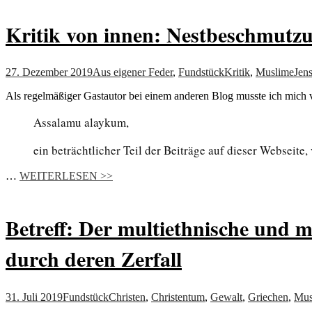
Kritik von innen: Nestbeschmutz
27. Dezember 2019
Aus eigener Feder
,
Fundstück
Kritik
,
Muslime
Jen
Als regelmäßiger Gastautor bei einem anderen Blog musste ich mich 
Assalamu alaykum,
ein beträchtlicher Teil der Beiträge auf dieser Webseite
…
WEITERLESEN >>
Betreff: Der multiethnische und m
durch deren Zerfall
31. Juli 2019
Fundstück
Christen
,
Christentum
,
Gewalt
,
Griechen
,
Mus