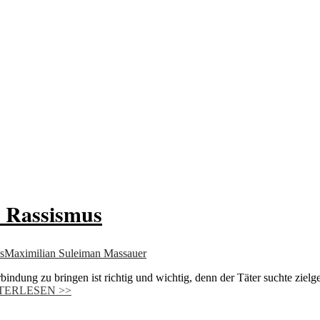
von allem
n Rassismus
s
Maximilian Suleiman Massauer
ung zu bringen ist richtig und wichtig, denn der Täter suchte zielger
TERLESEN >>