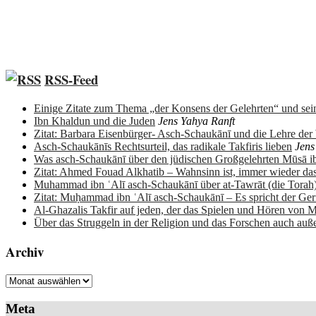
RSS-Feed
Einige Zitate zum Thema „der Konsens der Gelehrten“ und sein
Ibn Khaldun und die Juden
Jens Yahya Ranft
Zitat: Barbara Eisenbürger- Asch-Schaukānī und die Lehre de
Asch-Schaukānīs Rechtsurteil, das radikale Takfiris lieben
Jens
Was asch-Schaukānī über den jüdischen Großgelehrten Mūsā 
Zitat: Ahmed Fouad Alkhatib – Wahnsinn ist, immer wieder da
Muhammad ibn ʿAlī asch-Schaukānī über at-Tawrāt (die Torah
Zitat: Muḥammad ibn ʿAlī asch-Schaukānī – Es spricht der Ge
Al-Ghazalis Takfir auf jeden, der das Spielen und Hören von M
Über das Struggeln in der Religion und das Forschen auch auß
Archiv
Archiv
Meta