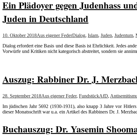
Ein Plädoyer gegen Judenhass und
Juden in Deutschland
10. Oktober 2018
Aus eigener Feder
Dialog
,
Islam
,
Juden
,
Judentum
,
Dialog erfordert eine Basis und diese Basis ist Ehrlichkeit. Jedes and
Vorwürfe und Kritiken nicht kategorisch abstreitet, sondern sie ann
Auszug: Rabbiner Dr. J. Merzbac
28. September 2018
Aus eigener Feder
,
Fundstück
AfD
,
Antisemitism
Im jüdischen Jahr 5692 (1930-1931), also knapp 3 Jahre vor Hitlers
dieser Monatsschrift war u.a. ein Artikel des Rabbiners Dr. J. Merzb
Buchauszug: Dr. Yasemin Shooman 