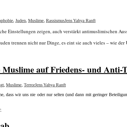
ophobie
,
Juden
,
Muslime
,
Rassismus
Jens Yahya Ranft
sche Einstellungen zeigen, auch verstärkt antimuslimischen A
den trennen nicht nur Dinge, es eint sie auch vieles – wie der
e Muslime auf Friedens- und Anti-
gt
,
Muslime
,
Terror
Jens Yahya Ranft
e, dass wir uns nie oder nur selten (und dann mit geringer Beteiligun
>
tab