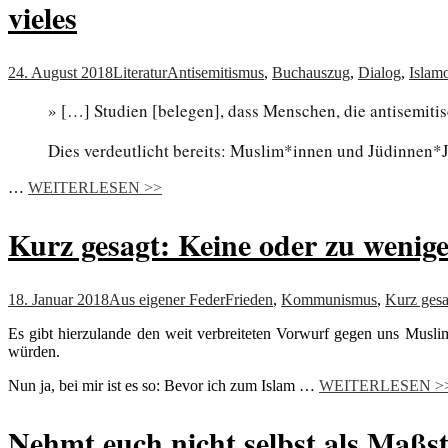
vieles
24. August 2018
Literatur
Antisemitismus
,
Buchauszug
,
Dialog
,
Islam
» […] Studien [belegen], dass Menschen, die antisemiti
Dies verdeutlicht bereits: Muslim*innen und Jüdinnen*Ju
…
WEITERLESEN >>
Kurz gesagt: Keine oder zu wenig
18. Januar 2018
Aus eigener Feder
Frieden
,
Kommunismus
,
Kurz gesa
Es gibt hierzulande den weit verbreiteten Vorwurf gegen uns Muslim
würden.
Nun ja, bei mir ist es so: Bevor ich zum Islam …
WEITERLESEN >
Nehmt euch nicht selbst als Maßs