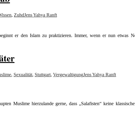
Wissen
,
Zuhd
Jens Yahya Ranft
 beginnt er den Islam zu praktizieren. Immer, wenn er nun etwas Ne
äter
slime
,
Sexualität
,
Stuttgart
,
Vergewaltigung
Jens Yahya Ranft
upten Muslime hierzulande gerne, dass „Salafisten“ keine klassisch