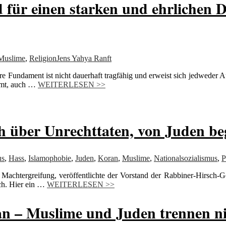
 für einen starken und ehrlichen 
Muslime
,
Religion
Jens Yahya Ranft
ere Fundament ist nicht dauerhaft tragfähig und erweist sich jedweder A
immt, auch …
WEITERLESEN >>
h über Unrechttaten, von Juden b
us
,
Hass
,
Islamophobie
,
Juden
,
Koran
,
Muslime
,
Nationalsozialismus
,
P
 Machtergreifung, veröffentlichte der Vorstand der Rabbiner-Hirsch-G
ach. Hier ein …
WEITERLESEN >>
– Muslime und Juden trennen nich