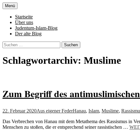
Zum
Menü
Inhalt
Denn die Gerechtigkeit ist die Grundlage 
Al-Adala.de
springen
Startseite
Über uns
Judentum-Islam-Blog
Der alte Blog
Suchen
nach:
Schlagwortarchiv: Muslime
Zum Begriff des antimuslimische
22. Februar 2020
Aus eigener Feder
Hanau
,
Islam
,
Muslime
,
Rassismu
Das Verbrechen von Hanau mit dem Metathema des Rassismus in Verbind
Menschen zu stoßen, die er entsprechend seiner rassistischen …
WEI