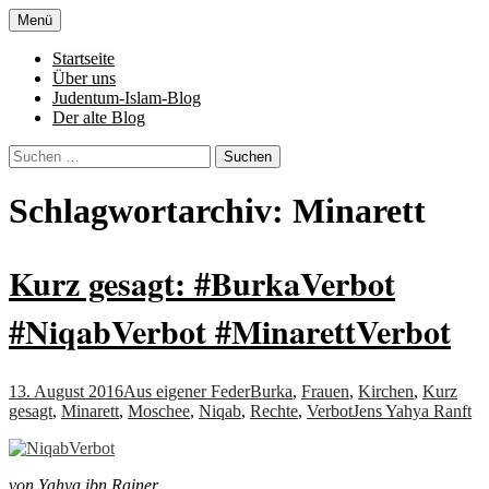
Zum
Menü
Inhalt
Denn die Gerechtigkeit ist die Grundlage
Al-Adala.de
springen
Startseite
von allem
Über uns
Judentum-Islam-Blog
Der alte Blog
Suchen
nach:
Schlagwortarchiv: Minarett
Kurz gesagt: #BurkaVerbot
#NiqabVerbot #MinarettVerbot
13. August 2016
Aus eigener Feder
Burka
,
Frauen
,
Kirchen
,
Kurz
gesagt
,
Minarett
,
Moschee
,
Niqab
,
Rechte
,
Verbot
Jens Yahya Ranft
von Yahya ibn Rainer