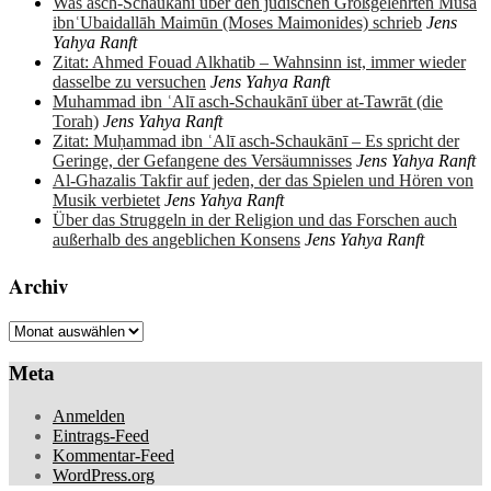
Was asch-Schaukānī über den jüdischen Großgelehrten Mūsā
ibnʿUbaidallāh Maimūn (Moses Maimonides) schrieb
Jens
Yahya Ranft
Zitat: Ahmed Fouad Alkhatib – Wahnsinn ist, immer wieder
dasselbe zu versuchen
Jens Yahya Ranft
Muhammad ibn ʿAlī asch-Schaukānī über at-Tawrāt (die
Torah)
Jens Yahya Ranft
Zitat: Muḥammad ibn ʿAlī asch-Schaukānī – Es spricht der
Geringe, der Gefangene des Versäumnisses
Jens Yahya Ranft
Al-Ghazalis Takfir auf jeden, der das Spielen und Hören von
Musik verbietet
Jens Yahya Ranft
Über das Struggeln in der Religion und das Forschen auch
außerhalb des angeblichen Konsens
Jens Yahya Ranft
Archiv
Archiv
Meta
Anmelden
Eintrags-Feed
Kommentar-Feed
WordPress.org