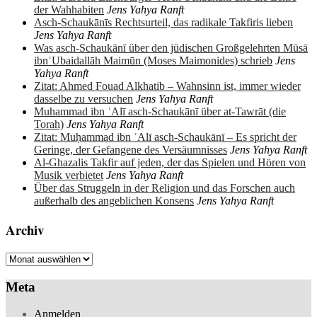
der Wahhabiten
Jens Yahya Ranft
Asch-Schaukānīs Rechtsurteil, das radikale Takfiris lieben
Jens Yahya Ranft
Was asch-Schaukānī über den jüdischen Großgelehrten Mūsā
ibnʿUbaidallāh Maimūn (Moses Maimonides) schrieb
Jens
Yahya Ranft
Zitat: Ahmed Fouad Alkhatib – Wahnsinn ist, immer wieder
dasselbe zu versuchen
Jens Yahya Ranft
Muhammad ibn ʿAlī asch-Schaukānī über at-Tawrāt (die
Torah)
Jens Yahya Ranft
Zitat: Muḥammad ibn ʿAlī asch-Schaukānī – Es spricht der
Geringe, der Gefangene des Versäumnisses
Jens Yahya Ranft
Al-Ghazalis Takfir auf jeden, der das Spielen und Hören von
Musik verbietet
Jens Yahya Ranft
Über das Struggeln in der Religion und das Forschen auch
außerhalb des angeblichen Konsens
Jens Yahya Ranft
Archiv
Archiv
Meta
Anmelden