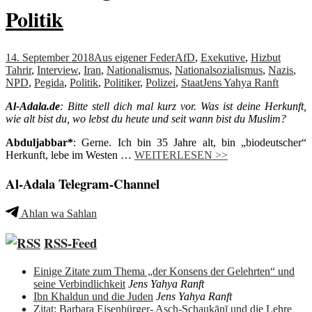
Politik
14. September 2018
Aus eigener Feder
AfD
,
Exekutive
,
Hizbut
Tahrir
,
Interview
,
Iran
,
Nationalismus
,
Nationalsozialismus
,
Nazis
,
NPD
,
Pegida
,
Politik
,
Politiker
,
Polizei
,
Staat
Jens Yahya Ranft
Al-Adala.de
: Bitte stell dich mal kurz vor. Was ist deine Herkunft,
wie alt bist du, wo lebst du heute und seit wann bist du Muslim?
Abduljabbar*
: Gerne. Ich bin 35 Jahre alt, bin „biodeutscher“
Herkunft, lebe im Westen …
WEITERLESEN >>
Al-Adala Telegram-Channel
Ahlan wa Sahlan
RSS-Feed
Einige Zitate zum Thema „der Konsens der Gelehrten“ und
seine Verbindlichkeit
Jens Yahya Ranft
Ibn Khaldun und die Juden
Jens Yahya Ranft
Zitat: Barbara Eisenbürger- Asch-Schaukānī und die Lehre