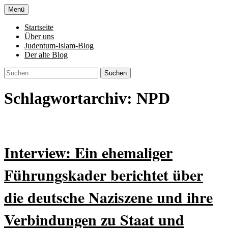
Zum
Menü
Inhalt
Denn die Gerechtigkeit ist die Grundlage
Al-Adala.de
springen
Startseite
von allem
Über uns
Judentum-Islam-Blog
Der alte Blog
Suchen
nach:
Schlagwortarchiv: NPD
Interview: Ein ehemaliger
Führungskader berichtet über
die deutsche Naziszene und ihre
Verbindungen zu Staat und