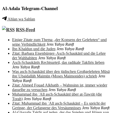
Al-Adala Telegram-Channel
Ahlan wa Sahlan
RSS-Feed
Einige Zitate zum Thema „der Konsens der Gelehrten“ und
seine Verbindlichkeit
Jens Yahya Ranft
Ibn Khaldun und die Juden
Jens Yahya Ranft
Zitat: Barbara Eisenbürger- Asch-Schaukānī und die Lehre
der Wahhabiten
Jens Yahya Ranft
Asch-Schaukānīs Rechtsurteil, das radikale Takfiris lieben
Jens Yahya Ranft
Was asch-Schaukānī über den jüdischen Großgelehrten Mūsā
ibnʿUbaidallāh Maimūn (Moses Maimonides) schrieb
Jens
Yahya Ranft
Zitat: Ahmed Fouad Alkhatib – Wahnsinn ist, immer wieder
dasselbe zu versuchen
Jens Yahya Ranft
Muhammad ibn ʿAlī asch-Schaukānī über at-Tawrāt (die
Torah)
Jens Yahya Ranft
Zitat: Muḥammad ibn ʿAlī asch-Schaukānī – Es spricht der
Geringe, der Gefangene des Versäumnisses
Jens Yahya Ranft
Al-Ghazalis Takfir auf jeden, der das Spielen und Hören von