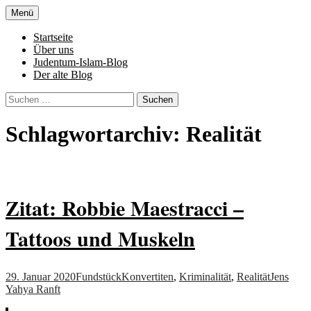
Zum
Menü
Inhalt
Denn die Gerechtigkeit ist die Grundlage
Al-Adala.de
springen
Startseite
von allem
Über uns
Judentum-Islam-Blog
Der alte Blog
Suchen
nach:
Schlagwortarchiv: Realität
Zitat: Robbie Maestracci –
Tattoos und Muskeln
29. Januar 2020
Fundstück
Konvertiten
,
Kriminalität
,
Realität
Jens
Yahya Ranft