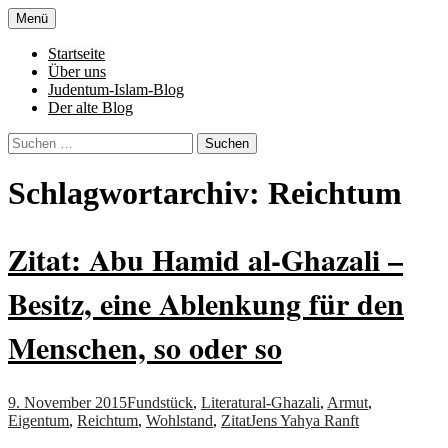
Zum
Menü
Inhalt
Denn die Gerechtigkeit ist die Grundlage
Al-Adala.de
springen
Startseite
von allem
Über uns
Judentum-Islam-Blog
Der alte Blog
Suchen
nach:
Schlagwortarchiv: Reichtum
Zitat: Abu Hamid al-Ghazali –
Besitz, eine Ablenkung für den
Menschen, so oder so
9. November 2015
Fundstück
,
Literatur
al-Ghazali
,
Armut
,
Eigentum
,
Reichtum
,
Wohlstand
,
Zitat
Jens Yahya Ranft