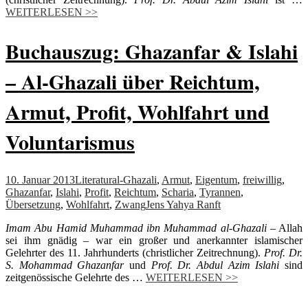
WEITERLESEN >>
Buchauszug: Ghazanfar & Islahi
– Al-Ghazali über Reichtum,
Armut, Profit, Wohlfahrt und
Voluntarismus
10. Januar 2013
Literatur
al-Ghazali
,
Armut
,
Eigentum
,
freiwillig
,
Ghazanfar
,
Islahi
,
Profit
,
Reichtum
,
Scharia
,
Tyrannen
,
Übersetzung
,
Wohlfahrt
,
Zwang
Jens Yahya Ranft
Imam Abu Hamid Muhammad ibn Muhammad al-Ghazali
– Allah
sei ihm gnädig – war ein großer und anerkannter islamischer
Gelehrter des 11. Jahrhunderts (christlicher Zeitrechnung).
Prof. Dr.
S. Mohammad Ghazanfar
und
Prof. Dr. Abdul Azim Islahi
sind
zeitgenössische Gelehrte des …
WEITERLESEN >>