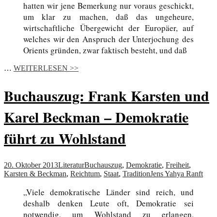
hatten wir jene Bemerkung nur voraus geschickt,
um klar zu machen, daß das ungeheure,
wirtschaftliche Übergewicht der Europäer, auf
welches wir den Anspruch der Unterjochung des
Orients gründen, zwar faktisch besteht, und daß
…
WEITERLESEN >>
Buchauszug: Frank Karsten und
Karel Beckman – Demokratie
führt zu Wohlstand
20. Oktober 2013
Literatur
Buchauszug
,
Demokratie
,
Freiheit
,
Karsten & Beckman
,
Reichtum
,
Staat
,
Tradition
Jens Yahya Ranft
„Viele demokratische Länder sind reich, und
deshalb denken Leute oft, Demokratie sei
notwendig, um Wohlstand zu erlangen.