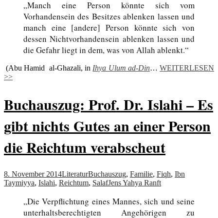
„Manch eine Person könnte sich vom
Vorhandensein des Besitzes ablenken lassen und
manch eine [andere] Person könnte sich von
dessen Nichtvorhandensein ablenken lassen und
die Gefahr liegt in dem, was von Allah ablenkt.“
(Abu Hamid al-Ghazali, in
Ihya Ulum ad-Din
…
WEITERLESEN
>>
Buchauszug: Prof. Dr. Islahi – Es
gibt nichts Gutes an einer Person
die Reichtum verabscheut
8. November 2014
Literatur
Buchauszug
,
Familie
,
Fiqh
,
Ibn
Taymiyya
,
Islahi
,
Reichtum
,
Salaf
Jens Yahya Ranft
„Die Verpflichtung eines Mannes, sich und seine
unterhaltsberechtigten Angehörigen zu