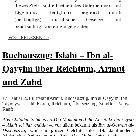
dieses Ziels ist die Freiheit des Unternehmer- und
Eigentums, (lediglich) begrenzt durch
(beständige) moralische Gesetze und
beaufsichtigt von einem gerechten
…
WEITERLESEN >>
Buchauszug: Islahi – Ibn al-
Qayyim über Reichtum, Armut
und Zuhd
17. Januar 2013
Literatur
Armut
,
Buchauszug
,
Ibn al-Qayyim
,
Ibn
Taymiyya
,
Islahi
,
Koran
,
Reichtum
,
Übersetzung
,
Zuhd
Jens Yahya
Ranft
Abu Abdullah Schams ad-Din Muhammad ibn Abi Bakr ibn Ayyub
– Allah sei ihm gnädig –
, vor allem bekannt als
Ibn al-Qayyim al-
Dschauziya
, war ein großer Gelehrter des 14. Jahrhunderts
(christlicher Zeitrechnung).
Prof. Dr. Abdul Azim Islahi
ist …