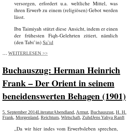
versorgen, erfordert u.a. weltliche Mittel, was
ihren Erwerb zu einem (religiösen) Gebot werden
lässt.
Ibn Taimiyah stützt diese Ansicht, indem er einen
der frühesten Fiqh-Gelehrten zitiert, nämlich
(den Tabi’in)
Sa’id
…
WEITERLESEN >>
Buchauszug: Herman Heinrich
Frank – Der Orient in seinem
beneidenswerten Behagen (1901)
5. September 2014
Literatur
Abendland
,
Armut
,
Buchauszug
,
H. H.
Frank
,
Morgenland
,
Reichtum
,
Wirtschaft
,
Zuhd
Jens Yahya Ranft
„Da wir hier indes vom Erwerbsleben sprechen,