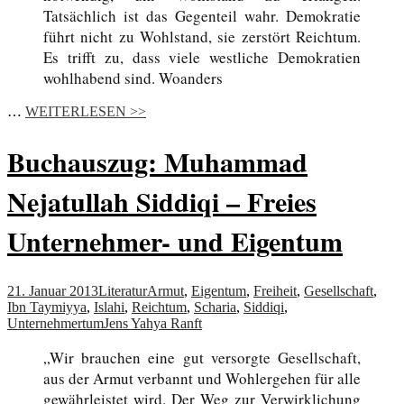
Tatsächlich ist das Gegenteil wahr. Demokratie
führt nicht zu Wohlstand, sie zerstört Reichtum.
Es trifft zu, dass viele westliche Demokratien
wohlhabend sind. Woanders
…
WEITERLESEN >>
Buchauszug: Muhammad
Nejatullah Siddiqi – Freies
Unternehmer- und Eigentum
21. Januar 2013
Literatur
Armut
,
Eigentum
,
Freiheit
,
Gesellschaft
,
Ibn Taymiyya
,
Islahi
,
Reichtum
,
Scharia
,
Siddiqi
,
Unternehmertum
Jens Yahya Ranft
„Wir brauchen eine gut versorgte Gesellschaft,
aus der Armut verbannt und Wohlergehen für alle
gewährleistet wird. Der Weg zur Verwirklichung