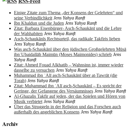
RSS-Feed
Einige Zitate zum Thema „der Konsens der Gelehrten“ und
seine Verbindlichkeit
Jens Yahya Ranft
Ibn Khaldun und die Juden
Jens Yahya Ranft
Zitat: Barbara Eisenbürger- Asch-Schaukānī und die Lehre
der Wahhabiten
Jens Yahya Ranft
Asch-Schaukānīs Rechtsurteil, das radikale Takfiris lieben
Jens Yahya Ranft
Was asch-Schaukānī über den jüdischen Großgelehrten Mūsā
ibnʿUbaidallāh Maimūn (Moses Maimonides) schrieb
Jens
Yahya Ranft
Zitat: Ahmed Fouad Alkhatib – Wahnsinn ist, immer wieder
dasselbe zu versuchen
Jens Yahya Ranft
Muhammad ibn ʿAlī asch-Schaukānī über at-Tawrāt (die
Torah)
Jens Yahya Ranft
Zitat: Muḥammad ibn ʿAlī asch-Schaukānī – Es spricht der
Geringe, der Gefangene des Versäumnisses
Jens Yahya Ranft
Al-Ghazalis Takfir auf jeden, der das Spielen und Hören von
Musik verbietet
Jens Yahya Ranft
Über das Struggeln in der Religion und das Forschen auch
außerhalb des angeblichen Konsens
Jens Yahya Ranft
Archiv