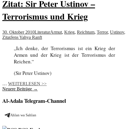
Zitat: Sir Peter Ustinov –
Terrorismus und Krieg
30. Oktober 2010
Literatur
Armut
,
Krieg
,
Reichtum
,
Terror
,
Ustinov
,
Zitat
Jens Yahya Ranft
„Ich denke, der Terrorismus ist ein Krieg der
Armen und der Krieg ist der Terrorismus der
Reichen.“
(Sir Peter Ustinov)
…
WEITERLESEN >>
Beitragsnavigation
Neuere Beiträge
→
Al-Adala Telegram-Channel
Ahlan wa Sahlan