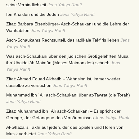
seine Verbindlichkeit
Jens Yahya Ranft
Ibn Khaldun und die Juden
Jens Yahya Ranft
Zitat: Barbara Eisenbürger- Asch-Schaukānī und die Lehre der
Wahhabiten
Jens Yahya Ranft
Asch-Schaukānīs Rechtsurteil, das radikale Takfiris lieben
Jens
Yahya Ranft
Was asch-Schaukānī über den jüdischen Großgelehrten Mūsā
ibnʿUbaidallāh Maimūn (Moses Maimonides) schrieb
Jens
Yahya Ranft
Zitat: Ahmed Fouad Alkhatib – Wahnsinn ist, immer wieder
dasselbe zu versuchen
Jens Yahya Ranft
Muhammad ibn ʿAlī asch-Schaukānī über at-Tawrāt (die Torah)
Jens Yahya Ranft
Zitat: Muḥammad ibn ʿAlī asch-Schaukānī – Es spricht der
Geringe, der Gefangene des Versäumnisses
Jens Yahya Ranft
Al-Ghazalis Takfir auf jeden, der das Spielen und Hören von
Musik verbietet
Jens Yahya Ranft