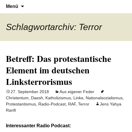
Denn die Gerechtigkeit ist die Grundlage
Al-Adala.de
Zum
Suchen
Menü
Inhalt
nach:
von allem
springen
Schlagwortarchiv: Terror
Betreff: Das protestantische
Element im deutschen
Linksterrorismus
27. September 2018
Aus eigener Feder
Christentum
,
Daesh
,
Katholizismus
,
Linke
,
Nationalsozialismus
,
Protestantismus
,
Radio-Podcast
,
RAF
,
Terror
Jens Yahya
Ranft
Interessanter Radio Podcast: