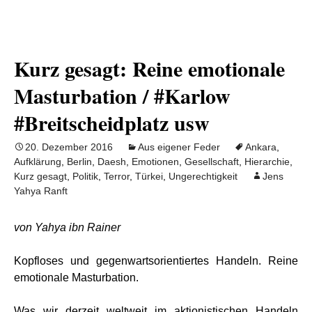
Kurz gesagt: Reine emotionale
Masturbation / #Karlow
#Breitscheidplatz usw
20. Dezember 2016
Aus eigener Feder
Ankara
,
Aufklärung
,
Berlin
,
Daesh
,
Emotionen
,
Gesellschaft
,
Hierarchie
,
Kurz gesagt
,
Politik
,
Terror
,
Türkei
,
Ungerechtigkeit
Jens
Yahya Ranft
von Yahya ibn Rainer
Kopfloses und gegenwartsorientiertes Handeln. Reine
emotionale Masturbation.
Was wir derzeit weltweit im aktionistischen Handeln