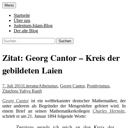
Zum
Menü
Inhalt
Denn die Gerechtigkeit ist die Grundlage
Al-Adala.de
springen
Startseite
von allem
Über uns
Judentum-Islam-Blog
Der alte Blog
Suchen
nach:
Zitat: Georg Cantor – Kreis der
gebildeten Laien
7. Juli 2011
Literatur
Atheismus
,
Georg Cantor
,
Positivismus
,
Zitat
Jens Yahya Ranft
Georg Cantor
ist ein weltbekannter deutscher Mathematiker, der
unter anderem als Begründer der Mengenlehre gefeiert wird. In
einem Brief an seinen Mathematikerkollegen
Charles Hermite
,
schrieb er am 21. Januar 1894 folgende Worte:
„Zweitens wende ich mich an den Kreis der