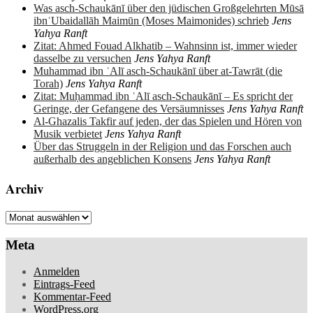
Was asch-Schaukānī über den jüdischen Großgelehrten Mūsā
ibnʿUbaidallāh Maimūn (Moses Maimonides) schrieb
Jens
Yahya Ranft
Zitat: Ahmed Fouad Alkhatib – Wahnsinn ist, immer wieder
dasselbe zu versuchen
Jens Yahya Ranft
Muhammad ibn ʿAlī asch-Schaukānī über at-Tawrāt (die
Torah)
Jens Yahya Ranft
Zitat: Muḥammad ibn ʿAlī asch-Schaukānī – Es spricht der
Geringe, der Gefangene des Versäumnisses
Jens Yahya Ranft
Al-Ghazalis Takfir auf jeden, der das Spielen und Hören von
Musik verbietet
Jens Yahya Ranft
Über das Struggeln in der Religion und das Forschen auch
außerhalb des angeblichen Konsens
Jens Yahya Ranft
Archiv
Archiv
Meta
Anmelden
Eintrags-Feed
Kommentar-Feed
WordPress.org