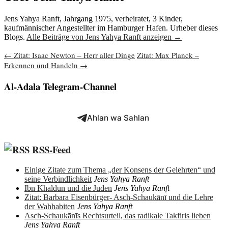
Jens Yahya Ranft, Jahrgang 1975, verheiratet, 3 Kinder,
kaufmännischer Angestellter im Hamburger Hafen. Urheber dieses
Blogs.
Alle Beiträge von Jens Yahya Ranft anzeigen
→
Beitragsnavigation
←
Zitat: Isaac Newton – Herr aller Dinge
Zitat: Max Planck –
Erkennen und Handeln
→
Al-Adala Telegram-Channel
Ahlan wa Sahlan
RSS-Feed
Einige Zitate zum Thema „der Konsens der Gelehrten“ und
seine Verbindlichkeit
Jens Yahya Ranft
Ibn Khaldun und die Juden
Jens Yahya Ranft
Zitat: Barbara Eisenbürger- Asch-Schaukānī und die Lehre
der Wahhabiten
Jens Yahya Ranft
Asch-Schaukānīs Rechtsurteil, das radikale Takfiris lieben
Jens Yahya Ranft