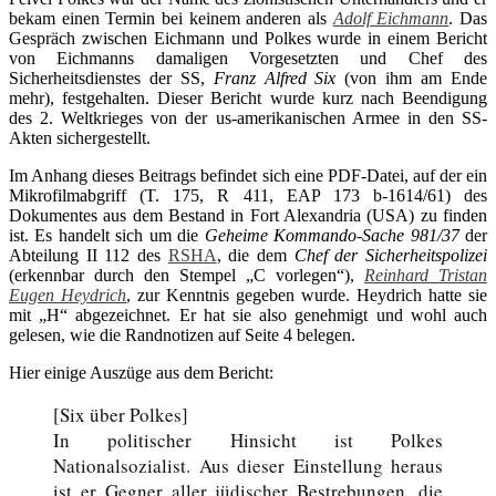
bekam einen Termin bei keinem anderen als
Adolf Eichmann
. Das
Gespräch zwischen Eichmann und Polkes wurde in einem Bericht
von Eichmanns damaligen Vorgesetzten und Chef des
Sicherheitsdienstes der SS,
Franz Alfred Six
(von ihm am Ende
mehr), festgehalten. Dieser Bericht wurde kurz nach Beendigung
des 2. Weltkrieges von der us-amerikanischen Armee in den SS-
Akten sichergestellt.
Im Anhang dieses Beitrags befindet sich eine PDF-Datei, auf der ein
Mikrofilmabgriff (T. 175, R 411, EAP 173 b-1614/61) des
Dokumentes aus dem Bestand in Fort Alexandria (USA) zu finden
ist. Es handelt sich um die
Geheime Kommando-Sache 981/37
der
Abteilung II 112 des
RSHA
, die dem
Chef der Sicherheitspolizei
(erkennbar durch den Stempel „C vorlegen“),
Reinhard Tristan
Eugen Heydrich
, zur Kenntnis gegeben wurde. Heydrich hatte sie
mit „H“ abgezeichnet. Er hat sie also genehmigt und wohl auch
gelesen, wie die Randnotizen auf Seite 4 belegen.
Hier einige Auszüge aus dem Bericht:
[Six über Polkes]
In politischer Hinsicht ist Polkes
Nationalsozialist. Aus dieser Einstellung heraus
ist er Gegner aller jüdischer Bestrebungen, die