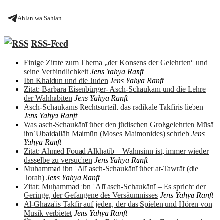
Ahlan wa Sahlan
RSS-Feed
Einige Zitate zum Thema „der Konsens der Gelehrten“ und
seine Verbindlichkeit
Jens Yahya Ranft
Ibn Khaldun und die Juden
Jens Yahya Ranft
Zitat: Barbara Eisenbürger- Asch-Schaukānī und die Lehre
der Wahhabiten
Jens Yahya Ranft
Asch-Schaukānīs Rechtsurteil, das radikale Takfiris lieben
Jens Yahya Ranft
Was asch-Schaukānī über den jüdischen Großgelehrten Mūsā
ibnʿUbaidallāh Maimūn (Moses Maimonides) schrieb
Jens
Yahya Ranft
Zitat: Ahmed Fouad Alkhatib – Wahnsinn ist, immer wieder
dasselbe zu versuchen
Jens Yahya Ranft
Muhammad ibn ʿAlī asch-Schaukānī über at-Tawrāt (die
Torah)
Jens Yahya Ranft
Zitat: Muḥammad ibn ʿAlī asch-Schaukānī – Es spricht der
Geringe, der Gefangene des Versäumnisses
Jens Yahya Ranft
Al-Ghazalis Takfir auf jeden, der das Spielen und Hören von
Musik verbietet
Jens Yahya Ranft