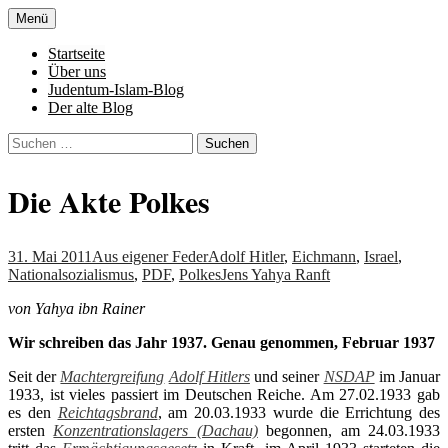
Zum
Menü
Inhalt
Denn die Gerechtigkeit ist die Grundlage
Al-Adala.de
springen
Startseite
von allem
Über uns
Judentum-Islam-Blog
Der alte Blog
Suchen
nach:
Die Akte Polkes
31. Mai 2011
Aus eigener Feder
Adolf Hitler
,
Eichmann
,
Israel
,
Nationalsozialismus
,
PDF
,
Polkes
Jens Yahya Ranft
von Yahya ibn Rainer
Wir schreiben das Jahr 1937. Genau genommen, Februar 1937
Seit der
Machtergreifung
Adolf Hitlers
und seiner
NSDAP
im Januar
1933, ist vieles passiert im Deutschen Reiche. Am 27.02.1933 gab
es den
Reichtagsbrand
, am 20.03.1933 wurde die Errichtung des
ersten
Konzentrationslagers (Dachau)
begonnen, am 24.03.1933