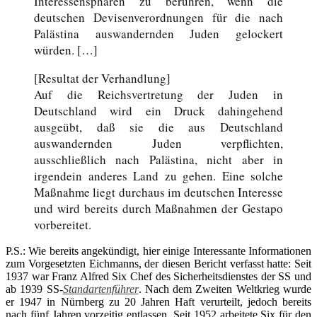
Interessensphären zu berühren, wenn die
deutschen Devisenverordnungen für die nach
Palästina auswandernden Juden gelockert
würden. […]
[Resultat der Verhandlung]
Auf die Reichsvertretung der Juden in
Deutschland wird ein Druck dahingehend
ausgeübt, daß sie die aus Deutschland
auswandernden Juden verpflichten,
ausschließlich nach Palästina, nicht aber in
irgendein anderes Land zu gehen. Eine solche
Maßnahme liegt durchaus im deutschen Interesse
und wird bereits durch Maßnahmen der Gestapo
vorbereitet.
P.S.: Wie bereits angekündigt, hier einige Interessante Informationen
zum Vorgesetzten Eichmanns, der diesen Bericht verfasst hatte: Seit
1937 war Franz Alfred Six Chef des Sicherheitsdienstes der SS und
ab 1939 SS-
Standartenführer
. Nach dem Zweiten Weltkrieg wurde
er 1947 in Nürnberg zu 20 Jahren Haft verurteilt, jedoch bereits
nach fünf Jahren vorzeitig entlassen. Seit 1952 arbeitete Six für den