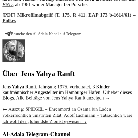
BND
, ab 1961 war er Manager bei Porsche.
[PDF] Mikrofilmabgriff (T. 175, R 411, EAP 173 b-1614/61) –
Polkes
Besuche den Al-Adala-Kanal auf Telegram
Über Jens Yahya Ranft
Jens Yahya Ranft, Jahrgang 1975, verheiratet, 3 Kinder,
kaufmännischer Angestellter im Hamburger Hafen. Urheber dieses
Blogs.
Alle Beiträge von Jens Yahya Ranft anzeigen
→
Beitragsnavigation
←
Auszug: SPIEGEL – Ehrenmord an Osama bin Laden
völkerrechtlich umstritten
Zitat: Adolf Eichmann – Tatsächlich wäre
ich wohl der glühendste Zionist gewesen
→
Al-Adala Telegram-Channel