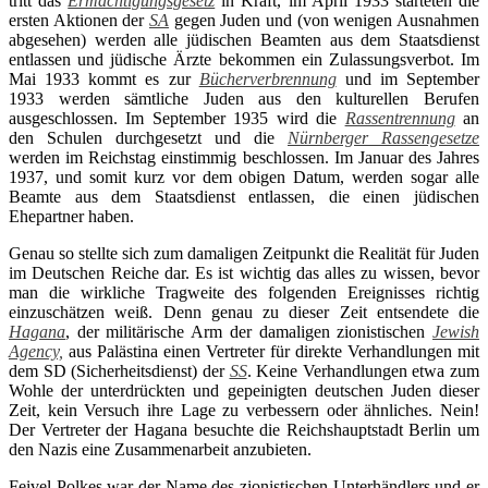
tritt das
Ermächtigungsgesetz
in Kraft, im April 1933 starteten die
ersten Aktionen der
SA
gegen Juden und (von wenigen Ausnahmen
abgesehen) werden alle jüdischen Beamten aus dem Staatsdienst
entlassen und jüdische Ärzte bekommen ein Zulassungsverbot. Im
Mai 1933 kommt es zur
Bücherverbrennung
und im September
1933 werden sämtliche Juden aus den kulturellen Berufen
ausgeschlossen. Im September 1935 wird die
Rassentrennung
an
den Schulen durchgesetzt und die
Nürnberger Rassengesetze
werden im Reichstag einstimmig beschlossen. Im Januar des Jahres
1937, und somit kurz vor dem obigen Datum, werden sogar alle
Beamte aus dem Staatsdienst entlassen, die einen jüdischen
Ehepartner haben.
Genau so stellte sich zum damaligen Zeitpunkt die Realität für Juden
im Deutschen Reiche dar. Es ist wichtig das alles zu wissen, bevor
man die wirkliche Tragweite des folgenden Ereignisses richtig
einzuschätzen weiß. Denn genau zu dieser Zeit entsendete die
Hagana
, der militärische Arm der damaligen zionistischen
Jewish
Agency,
aus Palästina einen Vertreter für direkte Verhandlungen mit
dem SD (Sicherheitsdienst) der
SS
. Keine Verhandlungen etwa zum
Wohle der unterdrückten und gepeinigten deutschen Juden dieser
Zeit, kein Versuch ihre Lage zu verbessern oder ähnliches. Nein!
Der Vertreter der Hagana besuchte die Reichshauptstadt Berlin um
den Nazis eine Zusammenarbeit anzubieten.
Feivel Polkes war der Name des zionistischen Unterhändlers und er