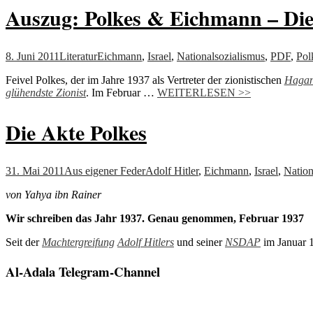
Auszug: Polkes & Eichmann – Die 
8. Juni 2011
Literatur
Eichmann
,
Israel
,
Nationalsozialismus
,
PDF
,
Pol
Feivel Polkes, der im Jahre 1937 als Vertreter der zionistischen
Haga
glühendste Zionist
. Im Februar …
WEITERLESEN >>
Die Akte Polkes
31. Mai 2011
Aus eigener Feder
Adolf Hitler
,
Eichmann
,
Israel
,
Nation
von Yahya ibn Rainer
Wir schreiben das Jahr 1937. Genau genommen, Februar 1937
Seit der
Machtergreifung
Adolf Hitlers
und seiner
NSDAP
im Januar 1
Al-Adala Telegram-Channel