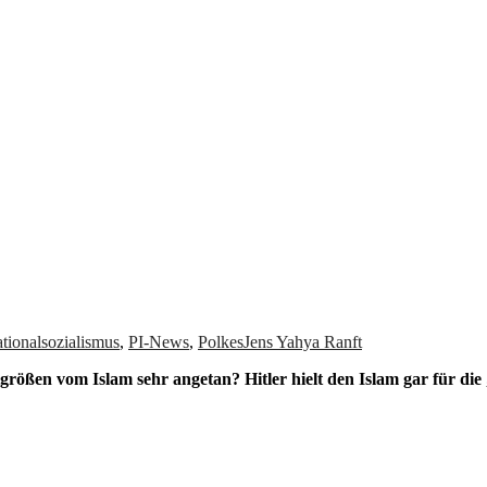
von allem
tionalsozialismus
,
PI-News
,
Polkes
Jens Yahya Ranft
ößen vom Islam sehr angetan? Hitler hielt den Islam gar für die „