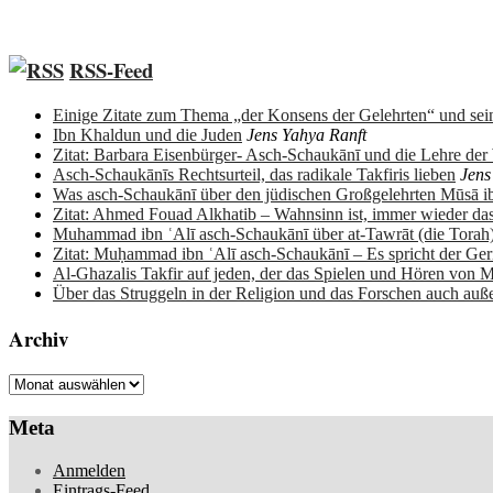
RSS-Feed
Einige Zitate zum Thema „der Konsens der Gelehrten“ und sein
Ibn Khaldun und die Juden
Jens Yahya Ranft
Zitat: Barbara Eisenbürger- Asch-Schaukānī und die Lehre de
Asch-Schaukānīs Rechtsurteil, das radikale Takfiris lieben
Jens
Was asch-Schaukānī über den jüdischen Großgelehrten Mūsā 
Zitat: Ahmed Fouad Alkhatib – Wahnsinn ist, immer wieder da
Muhammad ibn ʿAlī asch-Schaukānī über at-Tawrāt (die Torah
Zitat: Muḥammad ibn ʿAlī asch-Schaukānī – Es spricht der Ge
Al-Ghazalis Takfir auf jeden, der das Spielen und Hören von M
Über das Struggeln in der Religion und das Forschen auch auß
Archiv
Archiv
Meta
Anmelden
Eintrags-Feed