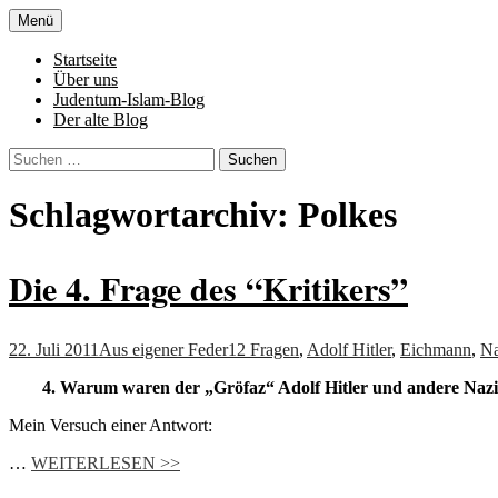
Zum
Menü
Inhalt
Denn die Gerechtigkeit ist die Grundlage 
Al-Adala.de
springen
Startseite
Über uns
Judentum-Islam-Blog
Der alte Blog
Suchen
nach:
Schlagwortarchiv: Polkes
Die 4. Frage des “Kritikers”
22. Juli 2011
Aus eigener Feder
12 Fragen
,
Adolf Hitler
,
Eichmann
,
Na
4. Warum waren der „Gröfaz“ Adolf Hitler und andere Nazigr
Mein Versuch einer Antwort:
…
WEITERLESEN >>