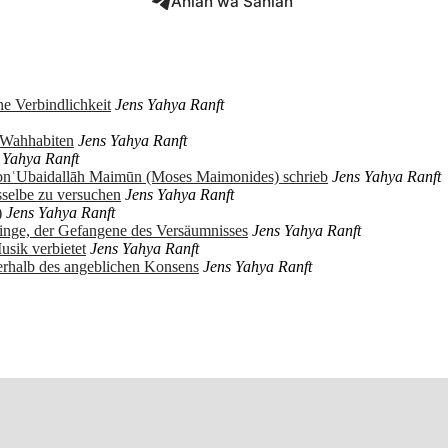
Ahlan wa Sahlan
e Verbindlichkeit
Jens Yahya Ranft
r Wahhabiten
Jens Yahya Ranft
 Yahya Ranft
ibnʿUbaidallāh Maimūn (Moses Maimonides) schrieb
Jens Yahya Ranft
sselbe zu versuchen
Jens Yahya Ranft
)
Jens Yahya Ranft
ringe, der Gefangene des Versäumnisses
Jens Yahya Ranft
usik verbietet
Jens Yahya Ranft
erhalb des angeblichen Konsens
Jens Yahya Ranft