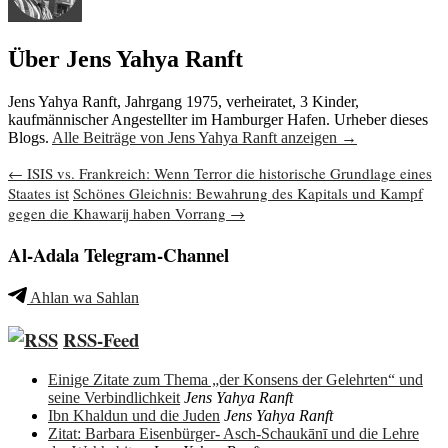
Über Jens Yahya Ranft
Jens Yahya Ranft, Jahrgang 1975, verheiratet, 3 Kinder,
kaufmännischer Angestellter im Hamburger Hafen. Urheber dieses
Blogs.
Alle Beiträge von Jens Yahya Ranft anzeigen
→
Beitragsnavigation
←
ISIS vs. Frankreich: Wenn Terror die historische Grundlage eines
Staates ist
Schönes Gleichnis: Bewahrung des Kapitals und Kampf
gegen die Khawarij haben Vorrang
→
Al-Adala Telegram-Channel
Ahlan wa Sahlan
RSS-Feed
Einige Zitate zum Thema „der Konsens der Gelehrten“ und
seine Verbindlichkeit
Jens Yahya Ranft
Ibn Khaldun und die Juden
Jens Yahya Ranft
Zitat: Barbara Eisenbürger- Asch-Schaukānī und die Lehre