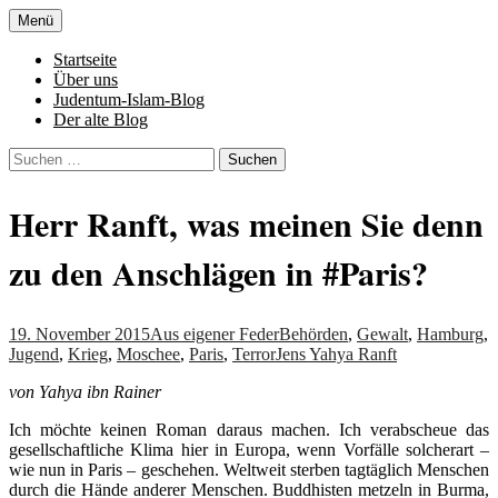
Zum
Menü
Inhalt
Denn die Gerechtigkeit ist die Grundlage
Al-Adala.de
springen
Startseite
von allem
Über uns
Judentum-Islam-Blog
Der alte Blog
Suchen
nach:
Herr Ranft, was meinen Sie denn
zu den Anschlägen in #Paris?
19. November 2015
Aus eigener Feder
Behörden
,
Gewalt
,
Hamburg
,
Jugend
,
Krieg
,
Moschee
,
Paris
,
Terror
Jens Yahya Ranft
von Yahya ibn Rainer
Ich möchte keinen Roman daraus machen. Ich verabscheue das
gesellschaftliche Klima hier in Europa, wenn Vorfälle solcherart –
wie nun in Paris – geschehen. Weltweit sterben tagtäglich Menschen
durch die Hände anderer Menschen. Buddhisten metzeln in Burma,