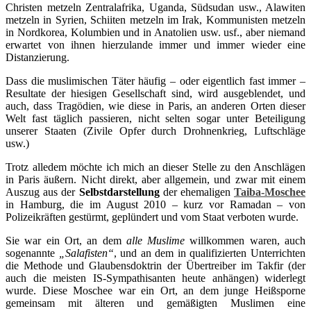
Christen metzeln Zentralafrika, Uganda, Südsudan usw., Alawiten
metzeln in Syrien, Schiiten metzeln im Irak, Kommunisten metzeln
in Nordkorea, Kolumbien und in Anatolien usw. usf., aber niemand
erwartet von ihnen hierzulande immer und immer wieder eine
Distanzierung.
Dass die muslimischen Täter häufig – oder eigentlich fast immer –
Resultate der hiesigen Gesellschaft sind, wird ausgeblendet, und
auch, dass Tragödien, wie diese in Paris, an anderen Orten dieser
Welt fast täglich passieren, nicht selten sogar unter Beteiligung
unserer Staaten (Zivile Opfer durch Drohnenkrieg, Luftschläge
usw.)
Trotz alledem möchte ich mich an dieser Stelle zu den Anschlägen
in Paris äußern. Nicht direkt, aber allgemein, und zwar mit einem
Auszug aus der
Selbstdarstellung
der ehemaligen
Taiba-Moschee
in Hamburg, die im August 2010 – kurz vor Ramadan – von
Polizeikräften gestürmt, geplündert und vom Staat verboten wurde.
Sie war ein Ort, an dem
alle Muslime
willkommen waren, auch
sogenannte
„Salafisten“
, und an dem in qualifizierten Unterrichten
die Methode und Glaubensdoktrin der Übertreiber im Takfir (der
auch die meisten IS-
Sympathisant
en heute anhängen) widerlegt
wurde. Diese Moschee war ein Ort, an dem junge Heißsporne
gemeinsam mit älteren und gemäßigten Muslimen eine