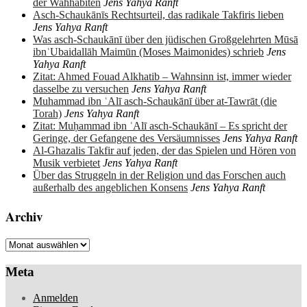
der Wahhabiten
Jens Yahya Ranft
Asch-Schaukānīs Rechtsurteil, das radikale Takfiris lieben
Jens Yahya Ranft
Was asch-Schaukānī über den jüdischen Großgelehrten Mūsā
ibnʿUbaidallāh Maimūn (Moses Maimonides) schrieb
Jens
Yahya Ranft
Zitat: Ahmed Fouad Alkhatib – Wahnsinn ist, immer wieder
dasselbe zu versuchen
Jens Yahya Ranft
Muhammad ibn ʿAlī asch-Schaukānī über at-Tawrāt (die
Torah)
Jens Yahya Ranft
Zitat: Muḥammad ibn ʿAlī asch-Schaukānī – Es spricht der
Geringe, der Gefangene des Versäumnisses
Jens Yahya Ranft
Al-Ghazalis Takfir auf jeden, der das Spielen und Hören von
Musik verbietet
Jens Yahya Ranft
Über das Struggeln in der Religion und das Forschen auch
außerhalb des angeblichen Konsens
Jens Yahya Ranft
Archiv
Archiv
Meta
Anmelden