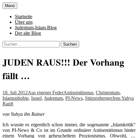
Zum
Menü
Inhalt
Denn die Gerechtigkeit ist die Grundlage
Al-Adala.de
springen
Startseite
von allem
Über uns
Judentum-Islam-Blog
Der alte Blog
Suchen
nach:
JUDEN RAUS!!! Der Vorhang
fällt …
18. Juli 2012
Aus eigener Feder
Antisemitismus
,
Christentum
,
Islamophobie
,
Israel
,
Judentum
,
PI-News
,
Stürzenberger
Jens Yahya
Ranft
von Yahya ibn Rainer
Ich wusste es eigentlich schon immer, die sogenannte „Islamkritik“
von PI-News & Co ist im Grunde ordinärer Antisemitismus hinter
einem Vorhang von geheucheltem Prozionismus. Obwohl, …