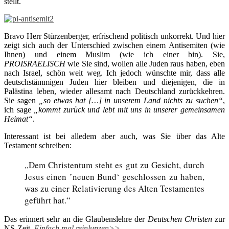
stellt.
Bravo Herr Stürzenberger, erfrischend politisch unkorrekt. Und hier
zeigt sich auch der Unterschied zwischen einem Antisemiten (wie
Ihnen) und einem Muslim (wie ich einer bin). Sie,
PROISRAELISCH
wie Sie sind, wollen alle Juden raus haben, eben
nach Israel, schön weit weg. Ich jedoch wünschte mir, dass alle
deutschstämmigen Juden hier bleiben und diejenigen, die in
Palästina leben, wieder allesamt nach Deutschland zurückkehren.
Sie sagen
„so etwas hat […] in unserem Land nichts zu suchen“
,
ich sage
„kommt zurück und lebt mit uns in unserer gemeinsamen
Heimat“
.
Interessant ist bei alledem aber auch, was Sie über das Alte
Testament schreiben:
„Dem Christentum steht es gut zu Gesicht, durch
Jesus einen ’neuen Bund‘ geschlossen zu haben,
was zu einer Relativierung des Alten Testamentes
geführt hat.“
Das erinnert sehr an die Glaubenslehre der
Deutschen Christen
zur
NS-Zeit.
Einfach mal reinlunzen>>