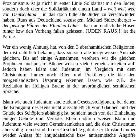
Prozionismus ist ja nicht in erster Linie Solidarität mit den Juden,
sondern doch eher die Solidarität mit einem Land
– weit weit weg
von Deutschland –
in das doch bitte alle Juden zu verschwinden
haben. Raus aus Deutschland sozusagen. Michael Stürzenberger
–
der geistige Führer der PImaten-Gilde –
hat nun endlich die Hosen
runter bzw den Vorhang fallen gelassen. JUDEN RAUS!!! ist die
Parole.
Wer ein wenig Ahnung hat, von den 3 abrahamitischen Religionen,
dem ist natürlich bekannt, dass sie sich alle im gewissen Ausmaß
gleichen. Bis auf einige Ausnahmen, verehren wir die gleichen
Propheten und unsere Bücher weisen viele Gemeinsamkeiten auf.
Jedoch haben Islam und Judentum, im Vergleich mit dem
Christentum, immer noch Riten und Praktiken, die klar den
morgenländischen Ursprung erkennen lassen, wie z.B. die
Rezitation im Heiligen Buche in der ursprünglichen semitischen
Sprache.
Islam wie auch Judentum sind zudem Gesetzesreligionen, bei denen
die Erlangung des Heils nicht ausschließlich vom Glauben und der
Gnade des Schöpfers abhängig ist, sondern auch von der Einhaltung
einiger Gebote und Verbote. Eben dadurch weisen Islam und
Judentum viele weitere Gemeinsamkeiten auf, die dem Christentum
aber völlig fremd sind. In der Geschichte gab dieser Umstand immer
wieder Anlass für antijudaistische bzw antisemitische Angriffe