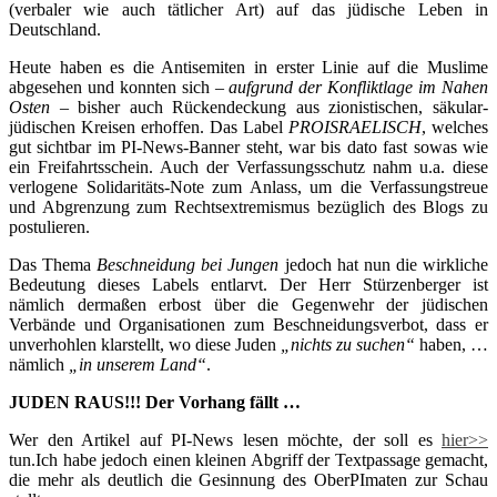
(verbaler wie auch tätlicher Art) auf das jüdische Leben in
Deutschland.
Heute haben es die Antisemiten in erster Linie auf die Muslime
abgesehen und konnten sich
– aufgrund der Konfliktlage im Nahen
Osten –
bisher auch Rückendeckung aus zionistischen, säkular-
jüdischen Kreisen erhoffen. Das Label
PROISRAELISCH
, welches
gut sichtbar im PI-News-Banner steht, war bis dato fast sowas wie
ein Freifahrtsschein. Auch der Verfassungsschutz nahm u.a. diese
verlogene Solidaritäts-Note zum Anlass, um die Verfassungstreue
und Abgrenzung zum Rechtsextremismus bezüglich des Blogs zu
postulieren.
Das Thema
Beschneidung bei Jungen
jedoch hat nun die wirkliche
Bedeutung dieses Labels entlarvt. Der Herr Stürzenberger ist
nämlich dermaßen erbost über die Gegenwehr der jüdischen
Verbände und Organisationen zum Beschneidungsverbot, dass er
unverhohlen klarstellt, wo diese Juden
„nichts zu suchen“
haben, …
nämlich
„in unserem Land“
.
JUDEN RAUS!!! Der Vorhang fällt …
Wer den Artikel auf PI-News lesen möchte, der soll es
hier>>
tun.Ich habe jedoch einen kleinen Abgriff der Textpassage gemacht,
die mehr als deutlich die Gesinnung des OberPImaten zur Schau