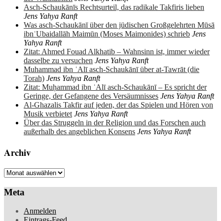
Asch-Schaukānīs Rechtsurteil, das radikale Takfiris lieben
Jens Yahya Ranft
Was asch-Schaukānī über den jüdischen Großgelehrten Mūsā
ibnʿUbaidallāh Maimūn (Moses Maimonides) schrieb
Jens
Yahya Ranft
Zitat: Ahmed Fouad Alkhatib – Wahnsinn ist, immer wieder
dasselbe zu versuchen
Jens Yahya Ranft
Muhammad ibn ʿAlī asch-Schaukānī über at-Tawrāt (die
Torah)
Jens Yahya Ranft
Zitat: Muḥammad ibn ʿAlī asch-Schaukānī – Es spricht der
Geringe, der Gefangene des Versäumnisses
Jens Yahya Ranft
Al-Ghazalis Takfir auf jeden, der das Spielen und Hören von
Musik verbietet
Jens Yahya Ranft
Über das Struggeln in der Religion und das Forschen auch
außerhalb des angeblichen Konsens
Jens Yahya Ranft
Archiv
Archiv
Meta
Anmelden
Eintrags-Feed