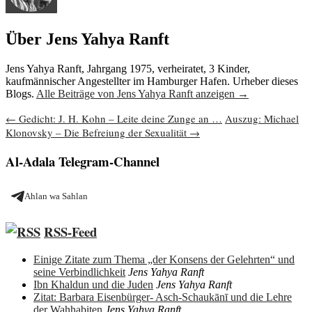
Über Jens Yahya Ranft
Jens Yahya Ranft, Jahrgang 1975, verheiratet, 3 Kinder,
kaufmännischer Angestellter im Hamburger Hafen. Urheber dieses
Blogs.
Alle Beiträge von Jens Yahya Ranft anzeigen
→
Beitragsnavigation
←
Gedicht: J. H. Kohn – Leite deine Zunge an …
Auszug: Michael
Klonovsky – Die Befreiung der Sexualität
→
Al-Adala Telegram-Channel
Ahlan wa Sahlan
RSS-Feed
Einige Zitate zum Thema „der Konsens der Gelehrten“ und
seine Verbindlichkeit
Jens Yahya Ranft
Ibn Khaldun und die Juden
Jens Yahya Ranft
Zitat: Barbara Eisenbürger- Asch-Schaukānī und die Lehre
der Wahhabiten
Jens Yahya Ranft