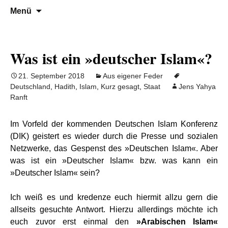
Denn die Gerechtigkeit ist die Grundlage
Al-Adala.de
Zum
Suchen
Menü
Inhalt
nach:
von allem
springen
Was ist ein »deutscher Islam«?
21. September 2018
Aus eigener Feder
Deutschland
,
Hadith
,
Islam
,
Kurz gesagt
,
Staat
Jens Yahya
Ranft
Im Vorfeld der kommenden Deutschen Islam Konferenz
(DIK) geistert es wieder durch die Presse und sozialen
Netzwerke, das Gespenst des »Deutschen Islam«. Aber
was ist ein »Deutscher Islam« bzw. was kann ein
»Deutscher Islam« sein?
Ich weiß es und kredenze euch hiermit allzu gern die
allseits gesuchte Antwort. Hierzu allerdings möchte ich
euch zuvor erst einmal den
»Arabischen Islam«