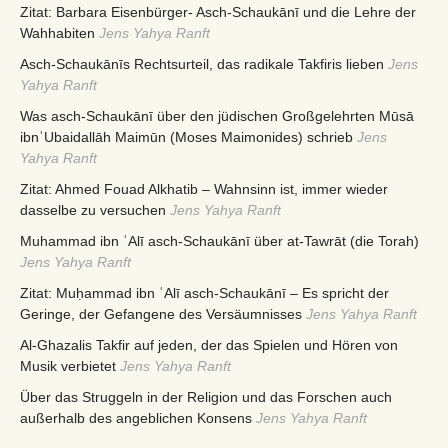
Zitat: Barbara Eisenbürger- Asch-Schaukānī und die Lehre der
Wahhabiten
Jens Yahya Ranft
Asch-Schaukānīs Rechtsurteil, das radikale Takfiris lieben
Jens
Yahya Ranft
Was asch-Schaukānī über den jüdischen Großgelehrten Mūsā
ibnʿUbaidallāh Maimūn (Moses Maimonides) schrieb
Jens
Yahya Ranft
Zitat: Ahmed Fouad Alkhatib – Wahnsinn ist, immer wieder
dasselbe zu versuchen
Jens Yahya Ranft
Muhammad ibn ʿAlī asch-Schaukānī über at-Tawrāt (die Torah)
Jens Yahya Ranft
Zitat: Muḥammad ibn ʿAlī asch-Schaukānī – Es spricht der
Geringe, der Gefangene des Versäumnisses
Jens Yahya Ranft
Al-Ghazalis Takfir auf jeden, der das Spielen und Hören von
Musik verbietet
Jens Yahya Ranft
Über das Struggeln in der Religion und das Forschen auch
außerhalb des angeblichen Konsens
Jens Yahya Ranft