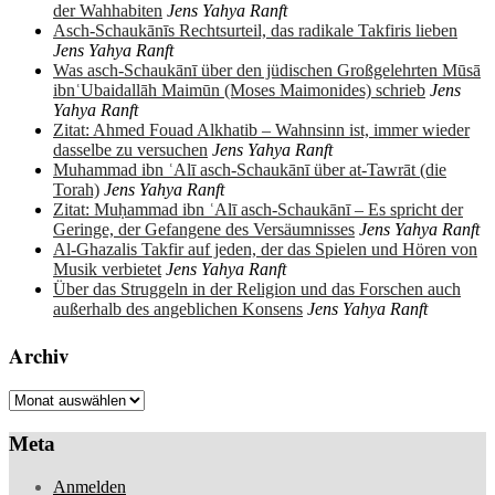
der Wahhabiten
Jens Yahya Ranft
Asch-Schaukānīs Rechtsurteil, das radikale Takfiris lieben
Jens Yahya Ranft
Was asch-Schaukānī über den jüdischen Großgelehrten Mūsā
ibnʿUbaidallāh Maimūn (Moses Maimonides) schrieb
Jens
Yahya Ranft
Zitat: Ahmed Fouad Alkhatib – Wahnsinn ist, immer wieder
dasselbe zu versuchen
Jens Yahya Ranft
Muhammad ibn ʿAlī asch-Schaukānī über at-Tawrāt (die
Torah)
Jens Yahya Ranft
Zitat: Muḥammad ibn ʿAlī asch-Schaukānī – Es spricht der
Geringe, der Gefangene des Versäumnisses
Jens Yahya Ranft
Al-Ghazalis Takfir auf jeden, der das Spielen und Hören von
Musik verbietet
Jens Yahya Ranft
Über das Struggeln in der Religion und das Forschen auch
außerhalb des angeblichen Konsens
Jens Yahya Ranft
Archiv
Archiv
Meta
Anmelden