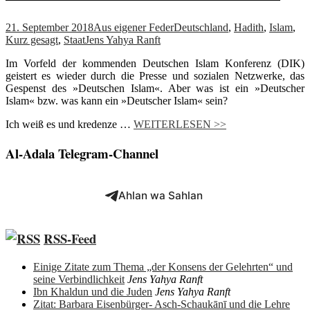
21. September 2018
Aus eigener Feder
Deutschland
,
Hadith
,
Islam
,
Kurz gesagt
,
Staat
Jens Yahya Ranft
Im Vorfeld der kommenden Deutschen Islam Konferenz (DIK)
geistert es wieder durch die Presse und sozialen Netzwerke, das
Gespenst des »Deutschen Islam«. Aber was ist ein »Deutscher
Islam« bzw. was kann ein »Deutscher Islam« sein?
Ich weiß es und kredenze …
WEITERLESEN >>
Al-Adala Telegram-Channel
Ahlan wa Sahlan
RSS-Feed
Einige Zitate zum Thema „der Konsens der Gelehrten“ und
seine Verbindlichkeit
Jens Yahya Ranft
Ibn Khaldun und die Juden
Jens Yahya Ranft
Zitat: Barbara Eisenbürger- Asch-Schaukānī und die Lehre