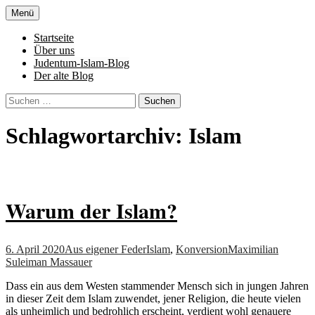
Zum
Menü
Inhalt
Denn die Gerechtigkeit ist die Grundlage
Al-Adala.de
springen
Startseite
von allem
Über uns
Judentum-Islam-Blog
Der alte Blog
Suchen
nach:
Schlagwortarchiv: Islam
Warum der Islam?
6. April 2020
Aus eigener Feder
Islam
,
Konversion
Maximilian
Suleiman Massauer
Dass ein aus dem Westen stammender Mensch sich in jungen Jahren
in dieser Zeit dem Islam zuwendet, jener Religion, die heute vielen
als unheimlich und bedrohlich erscheint, verdient wohl genauere